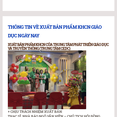
THÔNG TIN VỀ XUẤT BẢN PHẨM KHCN GIÁO
DỤC NGÀY NAY
XUẤT BẢN PHẨM KHCN CỦA TRUNG TÂM PHÁT TRIỂN GIÁO DỤC
VÀ TRUYỀN THÔNG (TRUNG TÂM CEDC)
+ CHỊU TRÁCH NHIỆM XUẤT BẢN:
THẠC SĨ, NHÀ BÁO NGÔ VĂN HIỀN – CHỦ TỊCH HỘI ĐỒNG