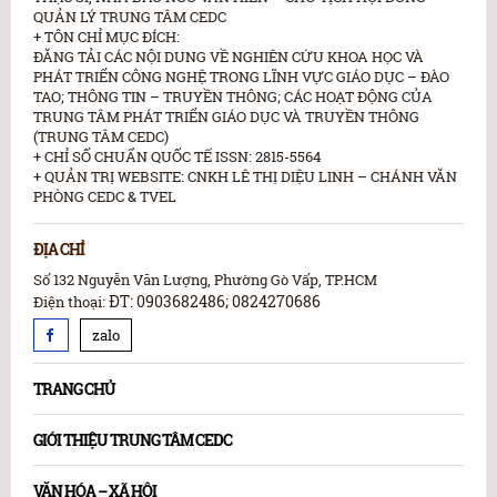
QUẢN LÝ TRUNG TÂM CEDC
+ TÔN CHỈ MỤC ĐÍCH:
ĐĂNG TẢI CÁC NỘI DUNG VỀ NGHIÊN CỨU KHOA HỌC VÀ
PHÁT TRIỂN CÔNG NGHỆ TRONG LĨNH VỰC GIÁO DỤC – ĐÀO
TAO; THÔNG TIN – TRUYỀN THÔNG; CÁC HOẠT ĐỘNG CỦA
TRUNG TÂM PHÁT TRIỂN GIÁO DỤC VÀ TRUYỀN THÔNG
(TRUNG TÂM CEDC)
+ CHỈ SỐ CHUẨN QUỐC TẾ ISSN: 2815-5564
+ QUẢN TRỊ WEBSITE: CNKH LÊ THỊ DIỆU LINH – CHÁNH VĂN
PHÒNG CEDC & TVEL
ĐỊA CHỈ
Số 132 Nguyễn Văn Lượng, Phường Gò Vấp, TP.HCM
ĐT: 0903682486; 0824270686
Điện thoại:
zalo
TRANG CHỦ
GIỚI THIỆU TRUNG TÂM CEDC
VĂN HÓA – XÃ HỘI