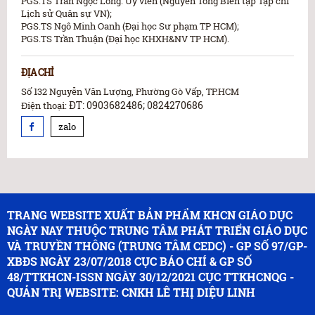
PGS.TS Trần Ngọc Long: Ủy viên (Nguyên Tổng Biên tập Tạp chí
Lịch sử Quân sự VN);
PGS.TS Ngô Minh Oanh (Đại học Sư phạm TP HCM);
PGS.TS Trần Thuận (Đại học KHXH&NV TP HCM).
ĐỊA CHỈ
Số 132 Nguyễn Văn Lượng, Phường Gò Vấp, TP.HCM
ĐT: 0903682486; 0824270686
Điện thoại:
zalo
TRANG WEBSITE XUẤT BẢN PHẨM KHCN GIÁO DỤC
NGÀY NAY THUỘC TRUNG TÂM PHÁT TRIỂN GIÁO DỤC
VÀ TRUYỀN THÔNG (TRUNG TÂM CEDC) - GP SỐ 97/GP-
XBĐS NGÀY 23/07/2018 CỤC BÁO CHÍ & GP SỐ
48/TTKHCN-ISSN NGÀY 30/12/2021 CỤC TTKHCNQG -
QUẢN TRỊ WEBSITE: CNKH LÊ THỊ DIỆU LINH