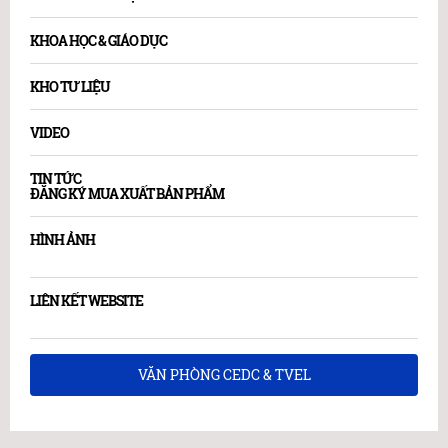
KHOA HỌC & GIÁO DỤC
KHO TƯ LIỆU
VIDEO
TIN TỨC
ĐĂNG KÝ MUA XUẤT BẢN PHẨM
HÌNH ẢNH
LIÊN KẾT WEBSITE
VĂN PHÒNG CEDC & TVEL