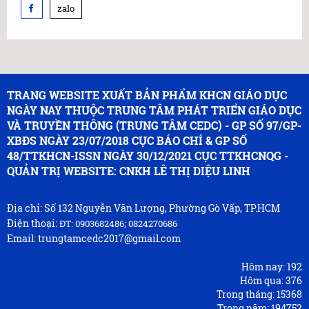
zalo
TRANG WEBSITE XUẤT BẢN PHẨM KHCN GIÁO DỤC
NGÀY NAY THUỘC TRUNG TÂM PHÁT TRIỂN GIÁO DỤC
VÀ TRUYỀN THÔNG (TRUNG TÂM CEDC) - GP SỐ 97/GP-
XBĐS NGÀY 23/07/2018 CỤC BÁO CHÍ & GP SỐ
48/TTKHCN-ISSN NGÀY 30/12/2021 CỤC TTKHCNQG -
QUẢN TRỊ WEBSITE: CNKH LÊ THỊ DIỆU LINH
Địa chỉ: Số 132 Nguyễn Văn Lượng, Phường Gò Vấp, TP.HCM
Điện thoại:
ĐT: 0903682486; 0824270686
Email: trungtamcedc2017@gmail.com
Hôm nay:
192
Hôm qua:
376
Trong tháng:
15368
Trong năm:
194752