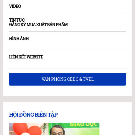
VIDEO
TIN TỨC
ĐĂNG KÝ MUA XUẤT BẢN PHẨM
HÌNH ẢNH
LIÊN KẾT WEBSITE
VĂN PHÒNG CEDC & TVEL
HỘI ĐỒNG BIÊN TẬP