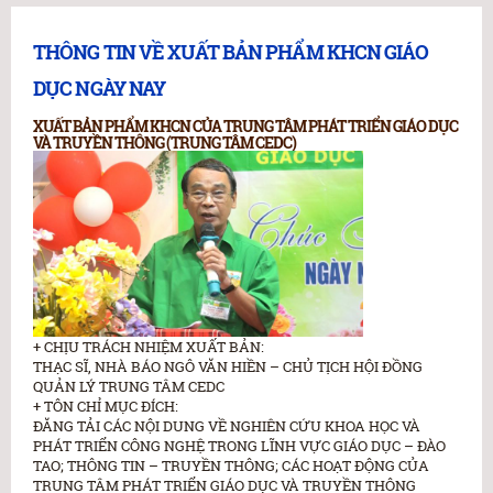
THÔNG TIN VỀ XUẤT BẢN PHẨM KHCN GIÁO
DỤC NGÀY NAY
XUẤT BẢN PHẨM KHCN CỦA TRUNG TÂM PHÁT TRIỂN GIÁO DỤC
VÀ TRUYỀN THÔNG (TRUNG TÂM CEDC)
+ CHỊU TRÁCH NHIỆM XUẤT BẢN:
THẠC SĨ, NHÀ BÁO NGÔ VĂN HIỀN – CHỦ TỊCH HỘI ĐỒNG
QUẢN LÝ TRUNG TÂM CEDC
+ TÔN CHỈ MỤC ĐÍCH:
ĐĂNG TẢI CÁC NỘI DUNG VỀ NGHIÊN CỨU KHOA HỌC VÀ
PHÁT TRIỂN CÔNG NGHỆ TRONG LĨNH VỰC GIÁO DỤC – ĐÀO
TAO; THÔNG TIN – TRUYỀN THÔNG; CÁC HOẠT ĐỘNG CỦA
TRUNG TÂM PHÁT TRIỂN GIÁO DỤC VÀ TRUYỀN THÔNG