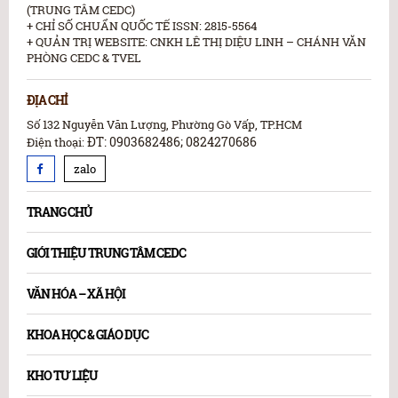
(TRUNG TÂM CEDC)
+ CHỈ SỐ CHUẨN QUỐC TẾ ISSN: 2815-5564
+ QUẢN TRỊ WEBSITE: CNKH LÊ THỊ DIỆU LINH – CHÁNH VĂN
PHÒNG CEDC & TVEL
ĐỊA CHỈ
Số 132 Nguyễn Văn Lượng, Phường Gò Vấp, TP.HCM
ĐT: 0903682486; 0824270686
Điện thoại:
zalo
TRANG CHỦ
GIỚI THIỆU TRUNG TÂM CEDC
VĂN HÓA – XÃ HỘI
KHOA HỌC & GIÁO DỤC
KHO TƯ LIỆU