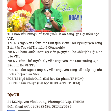
TS Phan Tử Phùng: Chủ tịch (Chủ Đề án sáng lập Hội Kiều học
VN);
ThS.NB Ngô Văn Hiền: Phó Chủ tịch kiêm Thư ký (Nguyên Tổng
Biên tập Tạp chí Tri thức & Công nghệ);
NB.NV Phạm Quốc Toàn: Ủy viên (Nguyên Phó Chủ tịch Hội Nhà
báo VN);
NB.NV Trần Thế Tuyển: Ủy viên (Nguyên Phó Cục trưởng Cục
Báo chí, Bộ VHTT);
PGS.TS Trần Ngọc Long: Ủy viên (Nguyên Tổng Biên tập Tạp chí
Lịch sử Quân sự VN);
PGS.TS Ngô Minh Oanh (Đại học Sư phạm TP HCM);
PGS.TS Trần Thuận (Đại học KHXH&NV TP HCM).
ĐỊA CHỈ
Số 132 Nguyễn Văn Lượng, Phường Gò Vấp, TP.HCM
ĐT: 0903682486; 0824270686
Điện thoại: