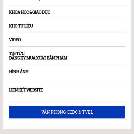
KHOA HỌC & GIÁO DỤC
KHO TƯ LIỆU
VIDEO
TIN TỨC
ĐĂNG KÝ MUA XUẤT BẢN PHẨM
HÌNH ẢNH
LIÊN KẾT WEBSITE
VĂN PHÒNG CEDC & TVEL