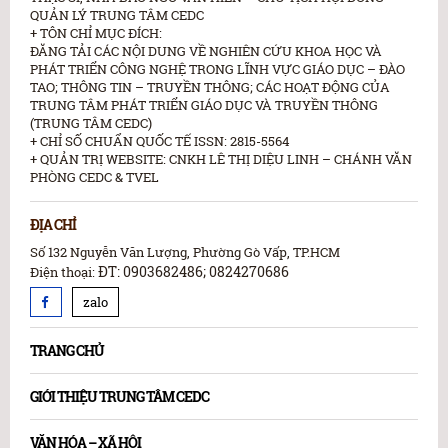
QUẢN LÝ TRUNG TÂM CEDC
+ TÔN CHỈ MỤC ĐÍCH:
ĐĂNG TẢI CÁC NỘI DUNG VỀ NGHIÊN CỨU KHOA HỌC VÀ
PHÁT TRIỂN CÔNG NGHỆ TRONG LĨNH VỰC GIÁO DỤC – ĐÀO
TAO; THÔNG TIN – TRUYỀN THÔNG; CÁC HOẠT ĐỘNG CỦA
TRUNG TÂM PHÁT TRIỂN GIÁO DỤC VÀ TRUYỀN THÔNG
(TRUNG TÂM CEDC)
+ CHỈ SỐ CHUẨN QUỐC TẾ ISSN: 2815-5564
+ QUẢN TRỊ WEBSITE: CNKH LÊ THỊ DIỆU LINH – CHÁNH VĂN
PHÒNG CEDC & TVEL
ĐỊA CHỈ
Số 132 Nguyễn Văn Lượng, Phường Gò Vấp, TP.HCM
ĐT: 0903682486; 0824270686
Điện thoại:
zalo
TRANG CHỦ
GIỚI THIỆU TRUNG TÂM CEDC
VĂN HÓA – XÃ HỘI