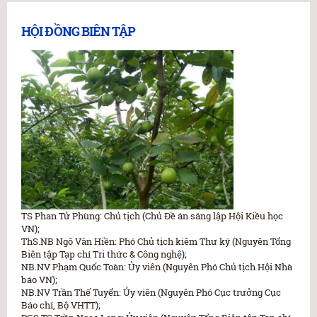
HỘI ĐỒNG BIÊN TẬP
TS Phan Tử Phùng: Chủ tịch (Chủ Đề án sáng lập Hội Kiều học
VN);
ThS.NB Ngô Văn Hiền: Phó Chủ tịch kiêm Thư ký (Nguyên Tổng
Biên tập Tạp chí Tri thức & Công nghệ);
NB.NV Phạm Quốc Toàn: Ủy viên (Nguyên Phó Chủ tịch Hội Nhà
báo VN);
NB.NV Trần Thế Tuyển: Ủy viên (Nguyên Phó Cục trưởng Cục
Báo chí, Bộ VHTT);