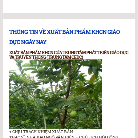
THÔNG TIN VỀ XUẤT BẢN PHẨM KHCN GIÁO
DỤC NGÀY NAY
XUẤT BẢN PHẨM KHCN CỦA TRUNG TÂM PHÁT TRIỂN GIÁO DỤC
VÀ TRUYỀN THÔNG (TRUNG TÂM CEDC)
+ CHỊU TRÁCH NHIỆM XUẤT BẢN:
THẠC SĨ, NHÀ BÁO NGÔ VĂN HIỀN – CHỦ TỊCH HỘI ĐỒNG