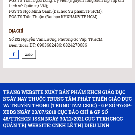
PGS.TS Trần Ngọc Long: Ủy viên (Nguyên Tổng Biên tập Tạp chí
Lịch sử Quân sự VN);
PGS.TS Ngô Minh Oanh (Đại học Sư phạm TP HCM);
PGS.TS Trần Thuận (Đại học KHXH&NV TP HCM).
ĐỊA CHỈ
Số 132 Nguyễn Văn Lượng, Phường Gò Vấp, TP.HCM
ĐT: 0903682486; 0824270686
Điện thoại:
zalo
TRANG WEBSITE XUẤT BẢN PHẨM KHCN GIÁO DỤC
NGÀY NAY THUỘC TRUNG TÂM PHÁT TRIỂN GIÁO DỤC
VÀ TRUYỀN THÔNG (TRUNG TÂM CEDC) - GP SỐ 97/GP-
XBĐS NGÀY 23/07/2018 CỤC BÁO CHÍ & GP SỐ
48/TTKHCN-ISSN NGÀY 30/12/2021 CỤC TTKHCNQG -
QUẢN TRỊ WEBSITE: CNKH LÊ THỊ DIỆU LINH