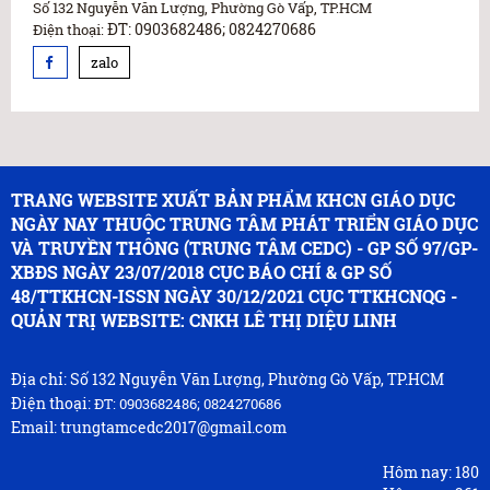
Số 132 Nguyễn Văn Lượng, Phường Gò Vấp, TP.HCM
ĐT: 0903682486; 0824270686
Điện thoại:
zalo
TRANG WEBSITE XUẤT BẢN PHẨM KHCN GIÁO DỤC
NGÀY NAY THUỘC TRUNG TÂM PHÁT TRIỂN GIÁO DỤC
VÀ TRUYỀN THÔNG (TRUNG TÂM CEDC) - GP SỐ 97/GP-
XBĐS NGÀY 23/07/2018 CỤC BÁO CHÍ & GP SỐ
48/TTKHCN-ISSN NGÀY 30/12/2021 CỤC TTKHCNQG -
QUẢN TRỊ WEBSITE: CNKH LÊ THỊ DIỆU LINH
Địa chỉ: Số 132 Nguyễn Văn Lượng, Phường Gò Vấp, TP.HCM
Điện thoại:
ĐT: 0903682486; 0824270686
Email: trungtamcedc2017@gmail.com
Hôm nay:
180