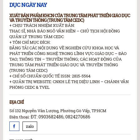
DỤC NGÀY NAY
XUẤT BẢN PHẨM KHCN CỦA TRUNG TÂM PHÁT TRIỂN GIÁO DỤC
VÀ TRUYỀN THÔNG (TRUNG TÂM CEDC)
+ CHỊU TRÁCH NHIỆM XUẤT BẢN:
THẠC SĨ, NHÀ BÁO NGÔ VĂN HIỀN – CHỦ TỊCH HỘI ĐỒNG
QUẢN LÝ TRUNG TÂM CEDC
+ TÔN CHỈ MỤC ĐÍCH:
ĐĂNG TẢI CÁC NỘI DUNG VỀ NGHIÊN CỨU KHOA HỌC VÀ
PHÁT TRIỂN CÔNG NGHỆ TRONG LĨNH VỰC GIÁO DỤC – ĐÀO
TAO; THÔNG TIN – TRUYỀN THÔNG; CÁC HOẠT ĐỘNG CỦA
TRUNG TÂM PHÁT TRIỂN GIÁO DỤC VÀ TRUYỀN THÔNG
(TRUNG TÂM CEDC)
+ CHỈ SỐ CHUẨN QUỐC TẾ ISSN: 2815-5564
+ QUẢN TRỊ WEBSITE: CNKH LÊ THỊ DIỆU LINH – CHÁNH VĂN
PHÒNG CEDC & TVEL
ĐỊA CHỈ
Số 132 Nguyễn Văn Lượng, Phường Gò Vấp, TP.HCM
ĐT: 0903682486; 0824270686
Điện thoại:
zalo