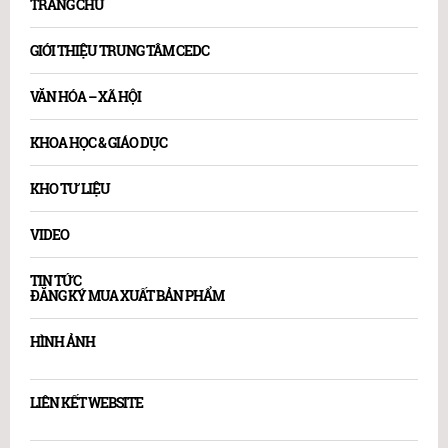
TRANG CHỦ
GIỚI THIỆU TRUNG TÂM CEDC
VĂN HÓA – XÃ HỘI
KHOA HỌC & GIÁO DỤC
KHO TƯ LIỆU
VIDEO
TIN TỨC
ĐĂNG KÝ MUA XUẤT BẢN PHẨM
HÌNH ẢNH
LIÊN KẾT WEBSITE