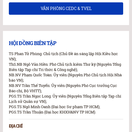
VĂN PHÒNG CEDC & TVEL
HỘI ĐỒNG BIÊN TẬP
TS Phan Tử Phùng: Chủ tịch (Chủ Đề án sáng lập Hội Kiều học
VN);
ThS.NB Ngô Văn Hiền: Phó Chủ tịch kiêm Thư ký (Nguyên Tổng
Biên tập Tạp chí Tri thức & Công nghệ);
NB.NV Phạm Quốc Toàn: Ủy viên (Nguyên Phó Chủ tịch Hội Nhà
báo VN);
NB.NV Trần Thế Tuyển: Ủy viên (Nguyên Phó Cục trưởng Cục
Báo chí, Bộ VHTT);
PGS.TS Trần Ngọc Long: Ủy viên (Nguyên Tổng Biên tập Tạp chí
Lịch sử Quân sự VN);
PGS.TS Ngô Minh Oanh (Đại học Sư phạm TP HCM);
PGS.TS Trần Thuận (Đại học KHXH&NV TP HCM).
ĐỊA CHỈ