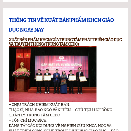
THÔNG TIN VỀ XUẤT BẢN PHẨM KHCN GIÁO
DỤC NGÀY NAY
XUẤT BẢN PHẨM KHCN CỦA TRUNG TÂM PHÁT TRIỂN GIÁO DỤC
VÀ TRUYỀN THÔNG (TRUNG TÂM CEDC)
+ CHỊU TRÁCH NHIỆM XUẤT BẢN:
THẠC SĨ, NHÀ BÁO NGÔ VĂN HIỀN – CHỦ TỊCH HỘI ĐỒNG
QUẢN LÝ TRUNG TÂM CEDC
+ TÔN CHỈ MỤC ĐÍCH:
ĐĂNG TẢI CÁC NỘI DUNG VỀ NGHIÊN CỨU KHOA HỌC VÀ
PHÁT TRIỂN CÔNG NGHỆ TRONG LĨNH VỰC GIÁO DỤC – ĐÀO