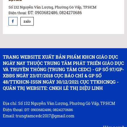
Số 132 Nguyễn Văn Lượng, Phường Gò Vấp, TP.HCM
ĐT: 0903682486; 0824270686
Điện thoại:
zalo
TRANG WEBSITE XUẤT BẢN PHẨM KHCN GIÁO DỤC
NGÀY NAY THUỘC TRUNG TÂM PHÁT TRIỂN GIÁO DỤC
VÀ TRUYỀN THÔNG (TRUNG TÂM CEDC) - GP SỐ 97/GP-
XBĐS NGÀY 23/07/2018 CỤC BÁO CHÍ & GP SỐ
48/TTKHCN-ISSN NGÀY 30/12/2021 CỤC TTKHCNQG -
QUẢN TRỊ WEBSITE: CNKH LÊ THỊ DIỆU LINH
Địa chỉ: Số 132 Nguyễn Văn Lượng, Phường Gò Vấp, TP.HCM
Điện thoại:
ĐT: 0903682486; 0824270686
Email: trungtamcedc2017@gmail.com