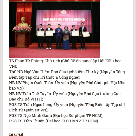
TS Phan Tử Phùng: Chủ tịch (Chủ Đề án sáng lập Hội Kiều học
VN);
ThS.NB Ngô Văn Hiền: Phó Chủ tịch kiêm Thư ký (Nguyên Tổng
Biên tập Tạp chí Tri thức & Công nghệ);
NB.NV Phạm Quốc Toàn: Ủy viên (Nguyên Phó Chủ tịch Hội Nhà
báo VN);
NB.NV Trần Thế Tuyển: Ủy viên (Nguyên Phó Cục trưởng Cục
Báo chí, Bộ VHTT);
PGS.TS Trần Ngọc Long: Ủy viên (Nguyên Tổng Biên tập Tạp chí
Lịch sử Quân sự VN);
PGS.TS Ngô Minh Oanh (Đại học Sư phạm TP HCM);
PGS.TS Trần Thuận (Đại học KHXH&NV TP HCM).
ĐỊA CHỈ