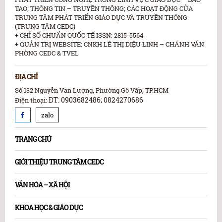
TAO; THÔNG TIN – TRUYỀN THÔNG; CÁC HOẠT ĐỘNG CỦA
TRUNG TÂM PHÁT TRIỂN GIÁO DỤC VÀ TRUYỀN THÔNG
(TRUNG TÂM CEDC)
+ CHỈ SỐ CHUẨN QUỐC TẾ ISSN: 2815-5564
+ QUẢN TRỊ WEBSITE: CNKH LÊ THỊ DIỆU LINH – CHÁNH VĂN
PHÒNG CEDC & TVEL
ĐỊA CHỈ
Số 132 Nguyễn Văn Lượng, Phường Gò Vấp, TP.HCM
ĐT: 0903682486; 0824270686
Điện thoại:
zalo
TRANG CHỦ
GIỚI THIỆU TRUNG TÂM CEDC
VĂN HÓA – XÃ HỘI
KHOA HỌC & GIÁO DỤC