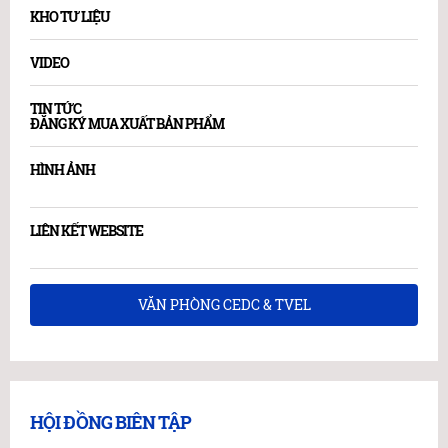
KHO TƯ LIỆU
VIDEO
TIN TỨC
ĐĂNG KÝ MUA XUẤT BẢN PHẨM
HÌNH ẢNH
LIÊN KẾT WEBSITE
VĂN PHÒNG CEDC & TVEL
HỘI ĐỒNG BIÊN TẬP