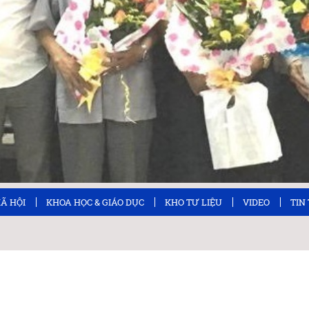
XÃ HỘI
KHOA HỌC & GIÁO DỤC
KHO TƯ LIỆU
VIDEO
TIN