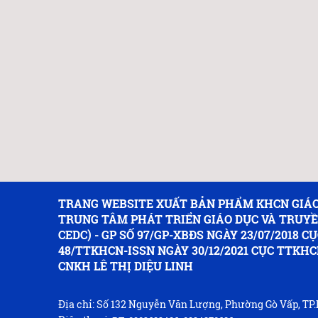
TRANG WEBSITE XUẤT BẢN PHẨM KHCN GIÁO
TRUNG TÂM PHÁT TRIỂN GIÁO DỤC VÀ TRUY
CEDC) - GP SỐ 97/GP-XBĐS NGÀY 23/07/2018 CỤ
48/TTKHCN-ISSN NGÀY 30/12/2021 CỤC TTKHC
CNKH LÊ THỊ DIỆU LINH
Địa chỉ: Số 132 Nguyễn Văn Lượng, Phường Gò Vấp, T