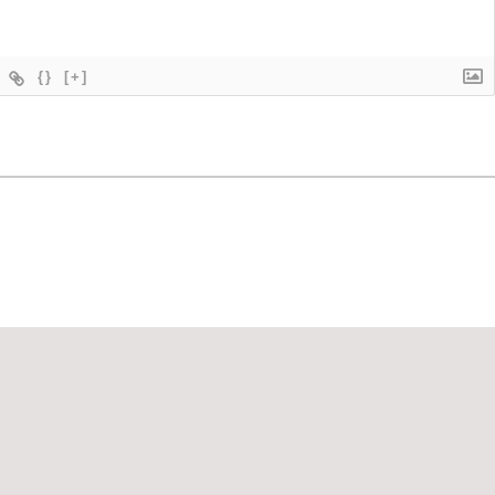
{}
[+]