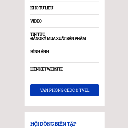
KHO TƯ LIỆU
VIDEO
TIN TỨC
ĐĂNG KÝ MUA XUẤT BẢN PHẨM
HÌNH ẢNH
LIÊN KẾT WEBSITE
VĂN PHÒNG CEDC & TVEL
HỘI ĐỒNG BIÊN TẬP