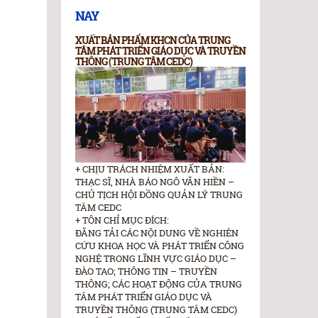
NAY
XUẤT BẢN PHẨM KHCN CỦA TRUNG
TÂM PHÁT TRIỂN GIÁO DỤC VÀ TRUYỀN
THÔNG (TRUNG TÂM CEDC)
+ CHỊU TRÁCH NHIỆM XUẤT BẢN:
THẠC SĨ, NHÀ BÁO NGÔ VĂN HIỀN –
CHỦ TỊCH HỘI ĐỒNG QUẢN LÝ TRUNG
TÂM CEDC
+ TÔN CHỈ MỤC ĐÍCH:
ĐĂNG TẢI CÁC NỘI DUNG VỀ NGHIÊN
CỨU KHOA HỌC VÀ PHÁT TRIỂN CÔNG
NGHỆ TRONG LĨNH VỰC GIÁO DỤC –
ĐÀO TAO; THÔNG TIN – TRUYỀN
THÔNG; CÁC HOẠT ĐỘNG CỦA TRUNG
TÂM PHÁT TRIỂN GIÁO DỤC VÀ
TRUYỀN THÔNG (TRUNG TÂM CEDC)