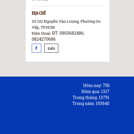
ĐỊA CHỈ
Số 132 Nguyễn Văn Lượng, Phường Gò
Vấp, TP.HCM
ĐT: 0903682486;
Điện thoại:
0824270686
zalo
Hôm nay:
755
Hôm qua:
1317
Trong tháng:
13791
Trong năm:
193640