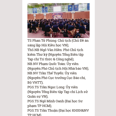
TS Phan Tử Phùng: Chủ tịch (Chủ Đề án
sáng lập Hội Kiều học VN);
ThS.NB Ngô Văn Hiền: Phó Chủ tịch
kiêm Thư ký (Nguyên Tổng Biên tập
Tạp chí Tri thức & Công nghệ);
NB.NV Phạm Quốc Toàn: Ủy viên
(Nguyên Phó Chủ tịch Hội Nhà báo VN);
NB.NV Trần Thế Tuyển: Ủy viên
(Nguyên Phó Cục trưởng Cục Báo chí,
Bộ VHTT);
PGS.TS Trần Ngọc Long: Ủy viên
(Nguyên Tổng Biên tập Tạp chí Lịch sử
Quân sự VN);
PGS.TS Ngô Minh Oanh (Đại học Sư
phạm TP HCM);
PGS.TS Trần Thuận (Đại học KHXH&NV
TP HCM).