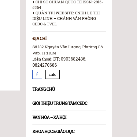
+ CHỈ SỐ CHUẨN QUỐC TẾ ISSN: 2815-
5564
+ QUẢN TRỊ WEBSITE: CNKH LÊ THỊ
DIỆU LINH – CHÁNH VĂN PHÒNG
CEDC & TVEL
ĐỊA CHỈ
Số 132 Nguyễn Văn Lượng, Phường Gò
Vấp, TP.HCM
ĐT: 0903682486;
Điện thoại:
0824270686
zalo
TRANG CHỦ
GIỚI THIỆU TRUNG TÂM CEDC
VĂN HÓA – XÃ HỘI
KHOA HỌC & GIÁO DỤC