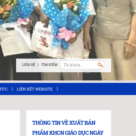
LIÊN HỆ
 TỨC
LIÊN KẾT WEBSITE
THÔNG TIN VỀ XUẤT BẢN
PHẨM KHCN GIÁO DỤC NGÀY