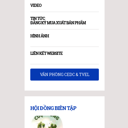
VIDEO
TIN TỨC
ĐĂNG KÝ MUA XUẤT BẢN PHẨM
HÌNH ẢNH
LIÊN KẾT WEBSITE
VĂN PHÒNG CEDC & TVEL
HỘI ĐỒNG BIÊN TẬP