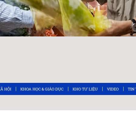
XÃ HỘI
KHOA HỌC & GIÁO DỤC
KHO TƯ LIỆU
VIDEO
TIN