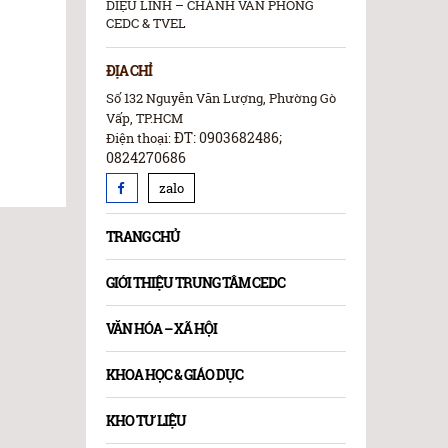
DIỆU LINH – CHÁNH VĂN PHÒNG
CEDC & TVEL
ĐỊA CHỈ
Số 132 Nguyễn Văn Lượng, Phường Gò
Vấp, TP.HCM
ĐT: 0903682486;
Điện thoại:
0824270686
zalo
TRANG CHỦ
GIỚI THIỆU TRUNG TÂM CEDC
VĂN HÓA – XÃ HỘI
KHOA HỌC & GIÁO DỤC
KHO TƯ LIỆU