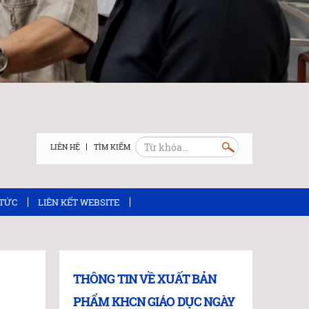
LIÊN HỆ
 TỨC
LIÊN KẾT WEBSITE
THÔNG TIN VỀ XUẤT BẢN
PHẨM KHCN GIÁO DỤC NGÀY