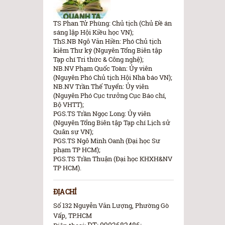
TS Phan Tử Phùng: Chủ tịch (Chủ Đề án
sáng lập Hội Kiều học VN);
ThS.NB Ngô Văn Hiền: Phó Chủ tịch
kiêm Thư ký (Nguyên Tổng Biên tập
Tạp chí Tri thức & Công nghệ);
NB.NV Phạm Quốc Toàn: Ủy viên
(Nguyên Phó Chủ tịch Hội Nhà báo VN);
NB.NV Trần Thế Tuyển: Ủy viên
(Nguyên Phó Cục trưởng Cục Báo chí,
Bộ VHTT);
PGS.TS Trần Ngọc Long: Ủy viên
(Nguyên Tổng Biên tập Tạp chí Lịch sử
Quân sự VN);
PGS.TS Ngô Minh Oanh (Đại học Sư
phạm TP HCM);
PGS.TS Trần Thuận (Đại học KHXH&NV
TP HCM).
ĐỊA CHỈ
Số 132 Nguyễn Văn Lượng, Phường Gò
Vấp, TP.HCM