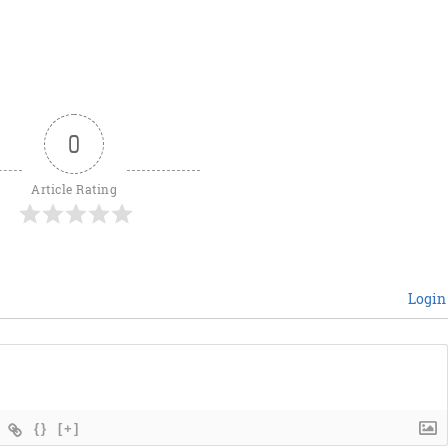
0
Article Rating
Login
{}
[+]