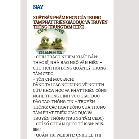
NAY
XUẤT BẢN PHẨM KHCN CỦA TRUNG
TÂM PHÁT TRIỂN GIÁO DỤC VÀ TRUYỀN
THÔNG (TRUNG TÂM CEDC)
+ CHỊU TRÁCH NHIỆM XUẤT BẢN:
THẠC SĨ, NHÀ BÁO NGÔ VĂN HIỀN –
CHỦ TỊCH HỘI ĐỒNG QUẢN LÝ TRUNG
TÂM CEDC
+ TÔN CHỈ MỤC ĐÍCH:
ĐĂNG TẢI CÁC NỘI DUNG VỀ NGHIÊN
CỨU KHOA HỌC VÀ PHÁT TRIỂN CÔNG
NGHỆ TRONG LĨNH VỰC GIÁO DỤC –
ĐÀO TAO; THÔNG TIN – TRUYỀN
THÔNG; CÁC HOẠT ĐỘNG CỦA TRUNG
TÂM PHÁT TRIỂN GIÁO DỤC VÀ
TRUYỀN THÔNG (TRUNG TÂM CEDC)
+ CHỈ SỐ CHUẨN QUỐC TẾ ISSN: 2815-
5564
+ QUẢN TRỊ WEBSITE: CNKH LÊ THỊ