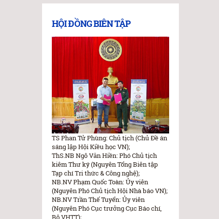
HỘI ĐỒNG BIÊN TẬP
TS Phan Tử Phùng: Chủ tịch (Chủ Đề án
sáng lập Hội Kiều học VN);
ThS.NB Ngô Văn Hiền: Phó Chủ tịch
kiêm Thư ký (Nguyên Tổng Biên tập
Tạp chí Tri thức & Công nghệ);
NB.NV Phạm Quốc Toàn: Ủy viên
(Nguyên Phó Chủ tịch Hội Nhà báo VN);
NB.NV Trần Thế Tuyển: Ủy viên
(Nguyên Phó Cục trưởng Cục Báo chí,
Bộ VHTT);