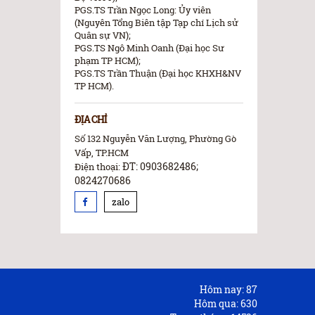
PGS.TS Trần Ngọc Long: Ủy viên
(Nguyên Tổng Biên tập Tạp chí Lịch sử
Quân sự VN);
PGS.TS Ngô Minh Oanh (Đại học Sư
phạm TP HCM);
PGS.TS Trần Thuận (Đại học KHXH&NV
TP HCM).
ĐỊA CHỈ
Số 132 Nguyễn Văn Lượng, Phường Gò
Vấp, TP.HCM
ĐT: 0903682486;
Điện thoại:
0824270686
zalo
Hôm nay:
87
Hôm qua:
630