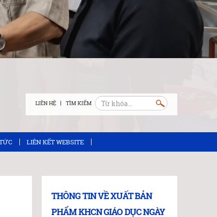
LIÊN HỆ
 TỨC
LIÊN KẾT WEBSITE
THÔNG TIN VỀ XUẤT BẢN
PHẨM KHCN GIÁO DỤC NGÀY