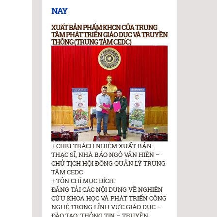
NAY
XUẤT BẢN PHẨM KHCN CỦA TRUNG
TÂM PHÁT TRIỂN GIÁO DỤC VÀ TRUYỀN
THÔNG (TRUNG TÂM CEDC)
+ CHỊU TRÁCH NHIỆM XUẤT BẢN:
THẠC SĨ, NHÀ BÁO NGÔ VĂN HIỀN –
CHỦ TỊCH HỘI ĐỒNG QUẢN LÝ TRUNG
TÂM CEDC
+ TÔN CHỈ MỤC ĐÍCH:
ĐĂNG TẢI CÁC NỘI DUNG VỀ NGHIÊN
CỨU KHOA HỌC VÀ PHÁT TRIỂN CÔNG
NGHỆ TRONG LĨNH VỰC GIÁO DỤC –
ĐÀO TAO; THÔNG TIN – TRUYỀN