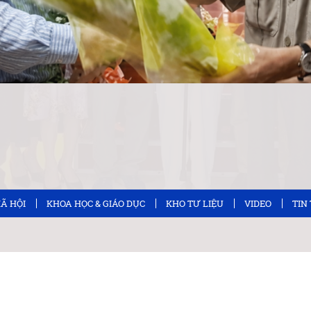
XÃ HỘI
KHOA HỌC & GIÁO DỤC
KHO TƯ LIỆU
VIDEO
TIN