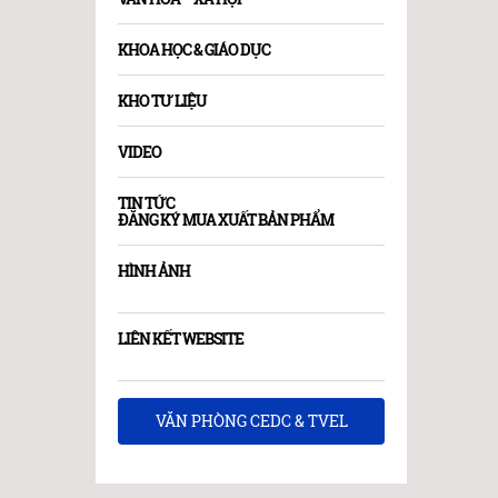
KHOA HỌC & GIÁO DỤC
KHO TƯ LIỆU
VIDEO
TIN TỨC
ĐĂNG KÝ MUA XUẤT BẢN PHẨM
HÌNH ẢNH
LIÊN KẾT WEBSITE
VĂN PHÒNG CEDC & TVEL