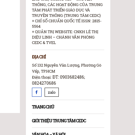
THÔNG; CÁC HOẠT ĐỘNG CỦA TRUNG
TÂM PHÁT TRIỂN GIÁO DỤC VÀ
TRUYỀN THÔNG (TRUNG TÂM CEDC)
+ CHỈ SỐ CHUẨN QUỐC TẾ ISSN: 2815-
5564
+ QUẢN TRỊ WEBSITE: CNKH LÊ THỊ
DIỆU LINH – CHÁNH VĂN PHÒNG
CEDC & TVEL
ĐỊA CHỈ
Số 132 Nguyễn Văn Lượng, Phường Gò
Vấp, TP.HCM
ĐT: 0903682486;
Điện thoại:
0824270686
zalo
TRANG CHỦ
GIỚI THIỆU TRUNG TÂM CEDC
VĂN HÓA – XÃ HỘI