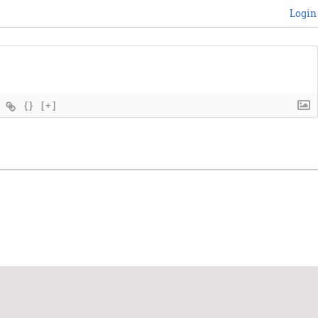
Login
{}
[+]