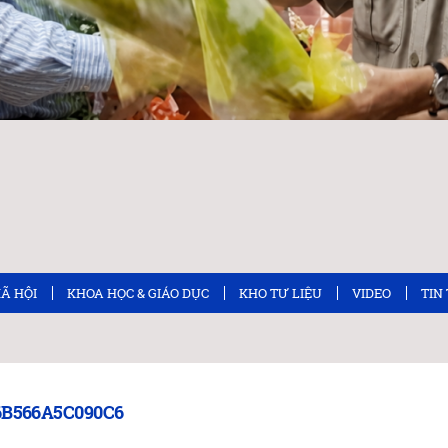
XÃ HỘI
KHOA HỌC & GIÁO DỤC
KHO TƯ LIỆU
VIDEO
TIN
6B566A5C090C6