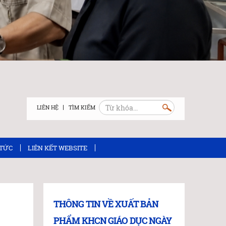
LIÊN HỆ
 TỨC
LIÊN KẾT WEBSITE
THÔNG TIN VỀ XUẤT BẢN
PHẨM KHCN GIÁO DỤC NGÀY