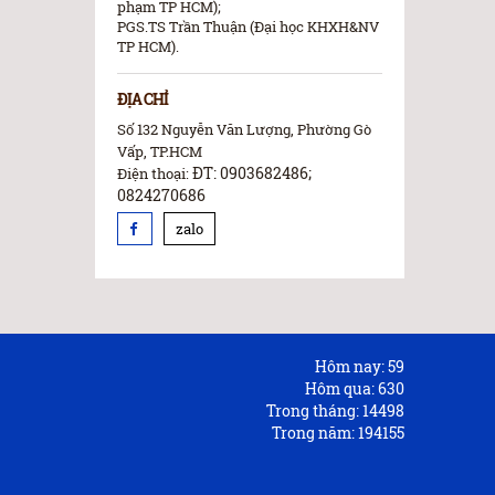
phạm TP HCM);
PGS.TS Trần Thuận (Đại học KHXH&NV
TP HCM).
ĐỊA CHỈ
Số 132 Nguyễn Văn Lượng, Phường Gò
Vấp, TP.HCM
ĐT: 0903682486;
Điện thoại:
0824270686
zalo
Hôm nay:
59
Hôm qua:
630
Trong tháng:
14498
Trong năm:
194155