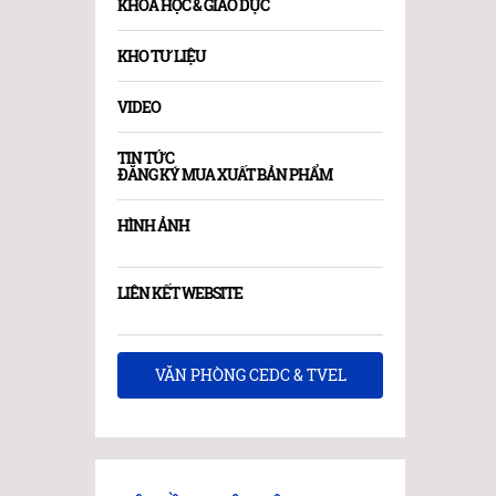
KHOA HỌC & GIÁO DỤC
KHO TƯ LIỆU
VIDEO
TIN TỨC
ĐĂNG KÝ MUA XUẤT BẢN PHẨM
HÌNH ẢNH
LIÊN KẾT WEBSITE
VĂN PHÒNG CEDC & TVEL