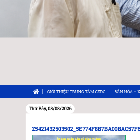
GIỚI THIỆU TRUNG TÂM CEDC
VĂN HÓA – 
Thứ Bảy, 08/08/2026
Z5421432503502_5E774F8B7BA00BAC57F