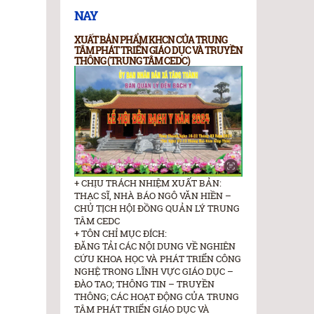
NAY
XUẤT BẢN PHẨM KHCN CỦA TRUNG
TÂM PHÁT TRIỂN GIÁO DỤC VÀ TRUYỀN
THÔNG (TRUNG TÂM CEDC)
+ CHỊU TRÁCH NHIỆM XUẤT BẢN:
THẠC SĨ, NHÀ BÁO NGÔ VĂN HIỀN –
CHỦ TỊCH HỘI ĐỒNG QUẢN LÝ TRUNG
TÂM CEDC
+ TÔN CHỈ MỤC ĐÍCH:
ĐĂNG TẢI CÁC NỘI DUNG VỀ NGHIÊN
CỨU KHOA HỌC VÀ PHÁT TRIỂN CÔNG
NGHỆ TRONG LĨNH VỰC GIÁO DỤC –
ĐÀO TAO; THÔNG TIN – TRUYỀN
THÔNG; CÁC HOẠT ĐỘNG CỦA TRUNG
TÂM PHÁT TRIỂN GIÁO DỤC VÀ