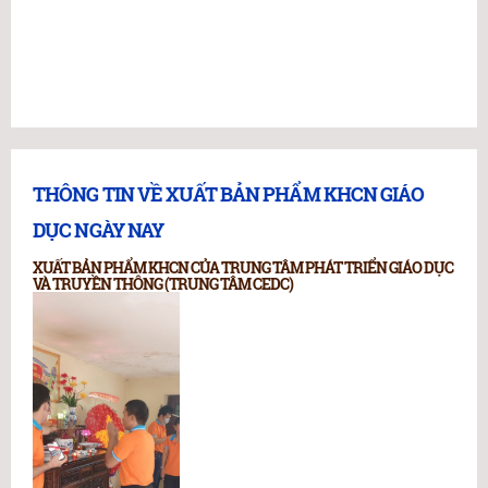
THÔNG TIN VỀ XUẤT BẢN PHẨM KHCN GIÁO
DỤC NGÀY NAY
XUẤT BẢN PHẨM KHCN CỦA TRUNG TÂM PHÁT TRIỂN GIÁO DỤC
VÀ TRUYỀN THÔNG (TRUNG TÂM CEDC)