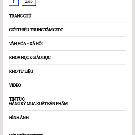
zalo
TRANG CHỦ
GIỚI THIỆU TRUNG TÂM CEDC
VĂN HÓA – XÃ HỘI
KHOA HỌC & GIÁO DỤC
KHO TƯ LIỆU
VIDEO
TIN TỨC
ĐĂNG KÝ MUA XUẤT BẢN PHẨM
HÌNH ẢNH