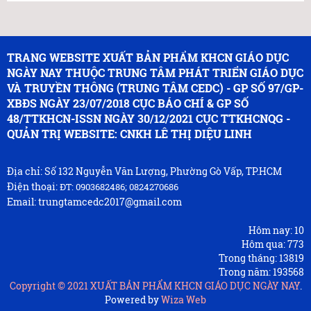
TRANG WEBSITE XUẤT BẢN PHẨM KHCN GIÁO DỤC
NGÀY NAY THUỘC TRUNG TÂM PHÁT TRIỂN GIÁO DỤC
VÀ TRUYỀN THÔNG (TRUNG TÂM CEDC) - GP SỐ 97/GP-
XBĐS NGÀY 23/07/2018 CỤC BÁO CHÍ & GP SỐ
48/TTKHCN-ISSN NGÀY 30/12/2021 CỤC TTKHCNQG -
QUẢN TRỊ WEBSITE: CNKH LÊ THỊ DIỆU LINH
Địa chỉ: Số 132 Nguyễn Văn Lượng, Phường Gò Vấp, TP.HCM
Điện thoại:
ĐT: 0903682486; 0824270686
Email: trungtamcedc2017@gmail.com
Hôm nay:
10
Hôm qua:
773
Trong tháng:
13819
Trong năm:
193568
Copyright © 2021
XUẤT BẢN PHẨM KHCN GIÁO DỤC NGÀY NAY
.
Powered by
Wiza Web