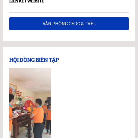
LIÊN KẾT WEBSITE
VĂN PHÒNG CEDC & TVEL
HỘI ĐỒNG BIÊN TẬP