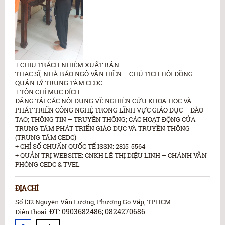
+ CHỊU TRÁCH NHIỆM XUẤT BẢN:
THẠC SĨ, NHÀ BÁO NGÔ VĂN HIỀN – CHỦ TỊCH HỘI ĐỒNG
QUẢN LÝ TRUNG TÂM CEDC
+ TÔN CHỈ MỤC ĐÍCH:
ĐĂNG TẢI CÁC NỘI DUNG VỀ NGHIÊN CỨU KHOA HỌC VÀ
PHÁT TRIỂN CÔNG NGHỆ TRONG LĨNH VỰC GIÁO DỤC – ĐÀO
TAO; THÔNG TIN – TRUYỀN THÔNG; CÁC HOẠT ĐỘNG CỦA
TRUNG TÂM PHÁT TRIỂN GIÁO DỤC VÀ TRUYỀN THÔNG
(TRUNG TÂM CEDC)
+ CHỈ SỐ CHUẨN QUỐC TẾ ISSN: 2815-5564
+ QUẢN TRỊ WEBSITE: CNKH LÊ THỊ DIỆU LINH – CHÁNH VĂN
PHÒNG CEDC & TVEL
ĐỊA CHỈ
Số 132 Nguyễn Văn Lượng, Phường Gò Vấp, TP.HCM
ĐT: 0903682486; 0824270686
Điện thoại: