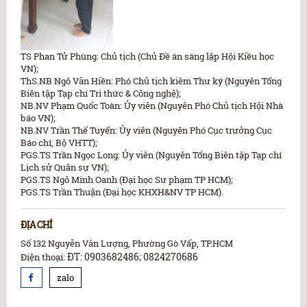
TS Phan Tử Phùng: Chủ tịch (Chủ Đề án sáng lập Hội Kiều học
VN);
ThS.NB Ngô Văn Hiền: Phó Chủ tịch kiêm Thư ký (Nguyên Tổng
Biên tập Tạp chí Tri thức & Công nghệ);
NB.NV Phạm Quốc Toàn: Ủy viên (Nguyên Phó Chủ tịch Hội Nhà
báo VN);
NB.NV Trần Thế Tuyển: Ủy viên (Nguyên Phó Cục trưởng Cục
Báo chí, Bộ VHTT);
PGS.TS Trần Ngọc Long: Ủy viên (Nguyên Tổng Biên tập Tạp chí
Lịch sử Quân sự VN);
PGS.TS Ngô Minh Oanh (Đại học Sư phạm TP HCM);
PGS.TS Trần Thuận (Đại học KHXH&NV TP HCM).
ĐỊA CHỈ
Số 132 Nguyễn Văn Lượng, Phường Gò Vấp, TP.HCM
ĐT: 0903682486; 0824270686
Điện thoại:
zalo