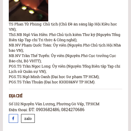
TS Phan Tử Phùng: Chủ tịch (Chủ Đề án sáng lập Hội Kiều học
VN);
ThS.NB Ngô Văn Hiền: Phó Chủ tịch kiêm Thư ký (Nguyên Tổng
Biên tập Tạp chí Tri thức & Công nghệ);
NB.NV Phạm Quốc Toàn: Ủy viên (Nguyên Phó Chủ tịch Hội Nhà
báo VN);
NB.NV Trần Thế Tuyển: Ủy viên (Nguyên Phó Cục trưởng Cục
Báo chí, Bộ VHTT);
PGS.TS Trần Ngọc Long: Ủy viên (Nguyên Tổng Biên tập Tạp chí
Lịch sử Quân sự VN);
PGS.TS Ngô Minh Oanh (Đại học Sư phạm TP HCM);
PGS.TS Trần Thuận (Đại học KHXH&NV TP HCM).
ĐỊA CHỈ
Số 132 Nguyễn Văn Lượng, Phường Gò Vấp, TP.HCM
ĐT: 0903682486; 0824270686
Điện thoại:
zalo