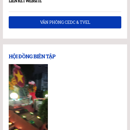
LIÊN KẾT WEBSITE
VĂN PHÒNG CEDC & TVEL
HỘI ĐỒNG BIÊN TẬP