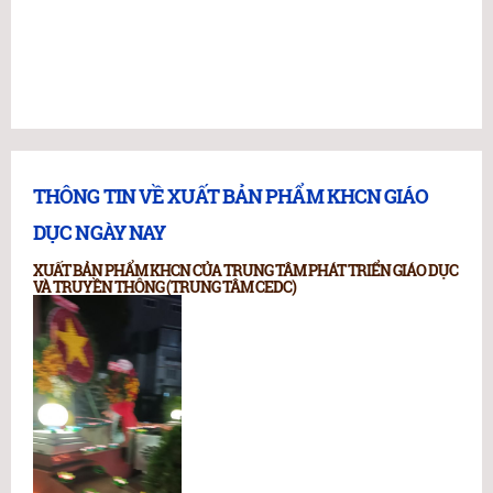
THÔNG TIN VỀ XUẤT BẢN PHẨM KHCN GIÁO
DỤC NGÀY NAY
XUẤT BẢN PHẨM KHCN CỦA TRUNG TÂM PHÁT TRIỂN GIÁO DỤC
VÀ TRUYỀN THÔNG (TRUNG TÂM CEDC)