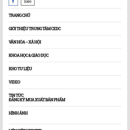
zalo
TRANG CHỦ
GIỚI THIỆU TRUNG TÂM CEDC
VĂN HÓA – XÃ HỘI
KHOA HỌC & GIÁO DỤC
KHO TƯ LIỆU
VIDEO
TIN TỨC
ĐĂNG KÝ MUA XUẤT BẢN PHẨM
HÌNH ẢNH