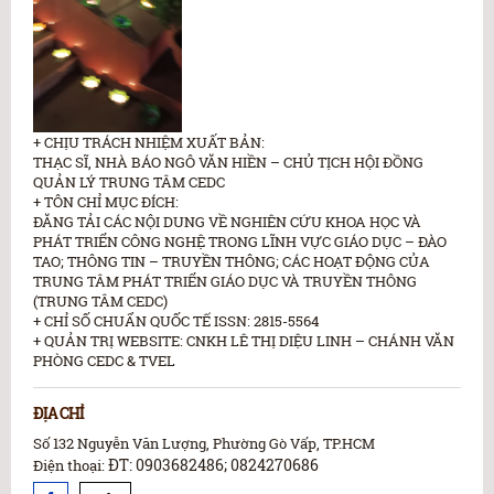
+ CHỊU TRÁCH NHIỆM XUẤT BẢN:
THẠC SĨ, NHÀ BÁO NGÔ VĂN HIỀN – CHỦ TỊCH HỘI ĐỒNG
QUẢN LÝ TRUNG TÂM CEDC
+ TÔN CHỈ MỤC ĐÍCH:
ĐĂNG TẢI CÁC NỘI DUNG VỀ NGHIÊN CỨU KHOA HỌC VÀ
PHÁT TRIỂN CÔNG NGHỆ TRONG LĨNH VỰC GIÁO DỤC – ĐÀO
TAO; THÔNG TIN – TRUYỀN THÔNG; CÁC HOẠT ĐỘNG CỦA
TRUNG TÂM PHÁT TRIỂN GIÁO DỤC VÀ TRUYỀN THÔNG
(TRUNG TÂM CEDC)
+ CHỈ SỐ CHUẨN QUỐC TẾ ISSN: 2815-5564
+ QUẢN TRỊ WEBSITE: CNKH LÊ THỊ DIỆU LINH – CHÁNH VĂN
PHÒNG CEDC & TVEL
ĐỊA CHỈ
Số 132 Nguyễn Văn Lượng, Phường Gò Vấp, TP.HCM
ĐT: 0903682486; 0824270686
Điện thoại: