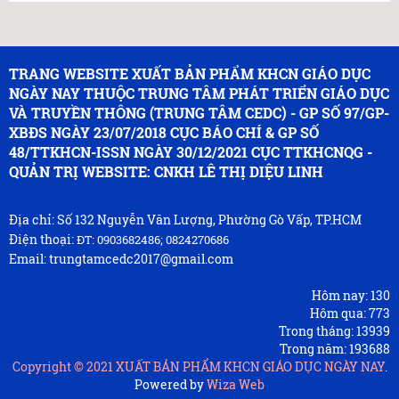
TRANG WEBSITE XUẤT BẢN PHẨM KHCN GIÁO DỤC
NGÀY NAY THUỘC TRUNG TÂM PHÁT TRIỂN GIÁO DỤC
VÀ TRUYỀN THÔNG (TRUNG TÂM CEDC) - GP SỐ 97/GP-
XBĐS NGÀY 23/07/2018 CỤC BÁO CHÍ & GP SỐ
48/TTKHCN-ISSN NGÀY 30/12/2021 CỤC TTKHCNQG -
QUẢN TRỊ WEBSITE: CNKH LÊ THỊ DIỆU LINH
Địa chỉ: Số 132 Nguyễn Văn Lượng, Phường Gò Vấp, TP.HCM
Điện thoại:
ĐT: 0903682486; 0824270686
Email: trungtamcedc2017@gmail.com
Hôm nay:
130
Hôm qua:
773
Trong tháng:
13939
Trong năm:
193688
Copyright © 2021
XUẤT BẢN PHẨM KHCN GIÁO DỤC NGÀY NAY
.
Powered by
Wiza Web