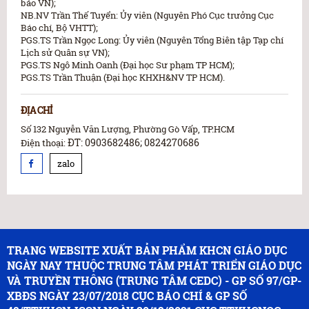
báo VN);
NB.NV Trần Thế Tuyển: Ủy viên (Nguyên Phó Cục trưởng Cục
Báo chí, Bộ VHTT);
PGS.TS Trần Ngọc Long: Ủy viên (Nguyên Tổng Biên tập Tạp chí
Lịch sử Quân sự VN);
PGS.TS Ngô Minh Oanh (Đại học Sư phạm TP HCM);
PGS.TS Trần Thuận (Đại học KHXH&NV TP HCM).
ĐỊA CHỈ
Số 132 Nguyễn Văn Lượng, Phường Gò Vấp, TP.HCM
ĐT: 0903682486; 0824270686
Điện thoại:
zalo
TRANG WEBSITE XUẤT BẢN PHẨM KHCN GIÁO DỤC
NGÀY NAY THUỘC TRUNG TÂM PHÁT TRIỂN GIÁO DỤC
VÀ TRUYỀN THÔNG (TRUNG TÂM CEDC) - GP SỐ 97/GP-
XBĐS NGÀY 23/07/2018 CỤC BÁO CHÍ & GP SỐ