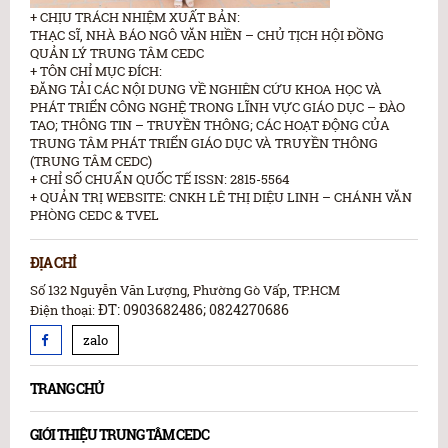
+ CHỊU TRÁCH NHIỆM XUẤT BẢN:
THẠC SĨ, NHÀ BÁO NGÔ VĂN HIỀN – CHỦ TỊCH HỘI ĐỒNG
QUẢN LÝ TRUNG TÂM CEDC
+ TÔN CHỈ MỤC ĐÍCH:
ĐĂNG TẢI CÁC NỘI DUNG VỀ NGHIÊN CỨU KHOA HỌC VÀ
PHÁT TRIỂN CÔNG NGHỆ TRONG LĨNH VỰC GIÁO DỤC – ĐÀO
TAO; THÔNG TIN – TRUYỀN THÔNG; CÁC HOẠT ĐỘNG CỦA
TRUNG TÂM PHÁT TRIỂN GIÁO DỤC VÀ TRUYỀN THÔNG
(TRUNG TÂM CEDC)
+ CHỈ SỐ CHUẨN QUỐC TẾ ISSN: 2815-5564
+ QUẢN TRỊ WEBSITE: CNKH LÊ THỊ DIỆU LINH – CHÁNH VĂN
PHÒNG CEDC & TVEL
ĐỊA CHỈ
Số 132 Nguyễn Văn Lượng, Phường Gò Vấp, TP.HCM
ĐT: 0903682486; 0824270686
Điện thoại:
zalo
TRANG CHỦ
GIỚI THIỆU TRUNG TÂM CEDC