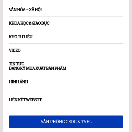
VĂN HÓA – XÃ HỘI
KHOA HỌC & GIÁO DỤC
KHO TƯ LIỆU
VIDEO
TIN TỨC
ĐĂNG KÝ MUA XUẤT BẢN PHẨM
HÌNH ẢNH
LIÊN KẾT WEBSITE
VĂN PHÒNG CEDC & TVEL