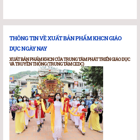
THÔNG TIN VỀ XUẤT BẢN PHẨM KHCN GIÁO
DỤC NGÀY NAY
XUẤT BẢN PHẨM KHCN CỦA TRUNG TÂM PHÁT TRIỂN GIÁO DỤC
VÀ TRUYỀN THÔNG (TRUNG TÂM CEDC)