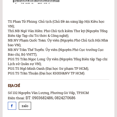
TS Phan Tử Phùng: Chủ tịch (Chủ Đề án sáng lập Hội Kiều học
VN);
ThS.NB Ngô Văn Hiền: Phó Chủ tịch kiêm Thư ký (Nguyên Tổng
Biên tập Tạp chí Tri thức & Công nghệ);
NB.NV Phạm Quốc Toàn: Ủy viên (Nguyên Phó Chủ tịch Hội Nhà
báo VN);
NB.NV Trần Thế Tuyển: Ủy viên (Nguyên Phó Cục trưởng Cục
Báo chí, Bộ VHTT);
PGS.TS Trần Ngọc Long: Ủy viên (Nguyên Tổng Biên tập Tạp chí
Lịch sử Quân sự VN);
PGS.TS Ngô Minh Oanh (Đại học Sư phạm TP HCM);
PGS.TS Trần Thuận (Đại học KHXH&NV TP HCM).
ĐỊA CHỈ
Số 132 Nguyễn Văn Lượng, Phường Gò Vấp, TP.HCM
ĐT: 0903682486; 0824270686
Điện thoại:
zalo