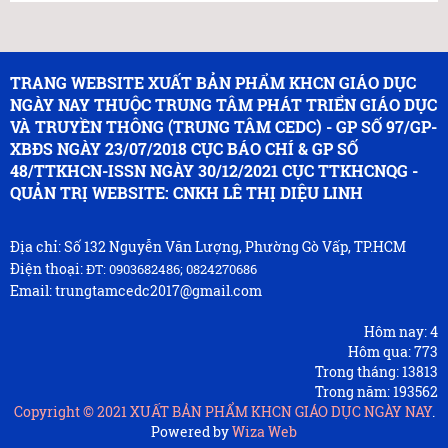
TRANG WEBSITE XUẤT BẢN PHẨM KHCN GIÁO DỤC
NGÀY NAY THUỘC TRUNG TÂM PHÁT TRIỂN GIÁO DỤC
VÀ TRUYỀN THÔNG (TRUNG TÂM CEDC) - GP SỐ 97/GP-
XBĐS NGÀY 23/07/2018 CỤC BÁO CHÍ & GP SỐ
48/TTKHCN-ISSN NGÀY 30/12/2021 CỤC TTKHCNQG -
QUẢN TRỊ WEBSITE: CNKH LÊ THỊ DIỆU LINH
Địa chỉ: Số 132 Nguyễn Văn Lượng, Phường Gò Vấp, TP.HCM
Điện thoại:
ĐT: 0903682486; 0824270686
Email: trungtamcedc2017@gmail.com
Hôm nay:
4
Hôm qua:
773
Trong tháng:
13813
Trong năm:
193562
Copyright © 2021
XUẤT BẢN PHẨM KHCN GIÁO DỤC NGÀY NAY
.
Powered by
Wiza Web