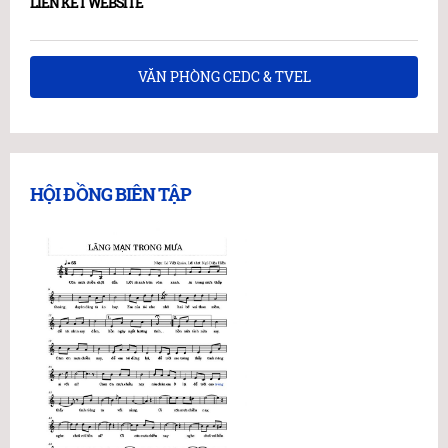
LIÊN KẾT WEBSITE
VĂN PHÒNG CEDC & TVEL
HỘI ĐỒNG BIÊN TẬP