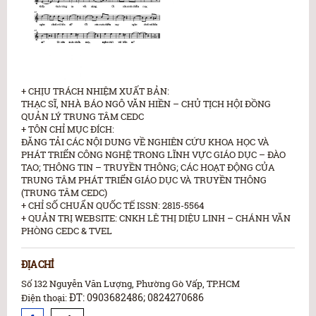
+ CHỊU TRÁCH NHIỆM XUẤT BẢN:
THẠC SĨ, NHÀ BÁO NGÔ VĂN HIỀN – CHỦ TỊCH HỘI ĐỒNG
QUẢN LÝ TRUNG TÂM CEDC
+ TÔN CHỈ MỤC ĐÍCH:
ĐĂNG TẢI CÁC NỘI DUNG VỀ NGHIÊN CỨU KHOA HỌC VÀ
PHÁT TRIỂN CÔNG NGHỆ TRONG LĨNH VỰC GIÁO DỤC – ĐÀO
TAO; THÔNG TIN – TRUYỀN THÔNG; CÁC HOẠT ĐỘNG CỦA
TRUNG TÂM PHÁT TRIỂN GIÁO DỤC VÀ TRUYỀN THÔNG
(TRUNG TÂM CEDC)
+ CHỈ SỐ CHUẨN QUỐC TẾ ISSN: 2815-5564
+ QUẢN TRỊ WEBSITE: CNKH LÊ THỊ DIỆU LINH – CHÁNH VĂN
PHÒNG CEDC & TVEL
ĐỊA CHỈ
Số 132 Nguyễn Văn Lượng, Phường Gò Vấp, TP.HCM
ĐT: 0903682486; 0824270686
Điện thoại: