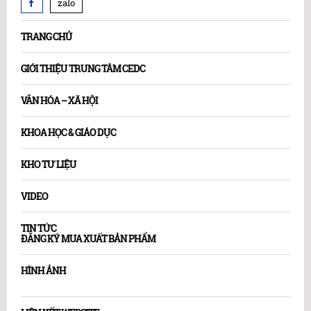
zalo
TRANG CHỦ
GIỚI THIỆU TRUNG TÂM CEDC
VĂN HÓA – XÃ HỘI
KHOA HỌC & GIÁO DỤC
KHO TƯ LIỆU
VIDEO
TIN TỨC
ĐĂNG KÝ MUA XUẤT BẢN PHẨM
HÌNH ẢNH