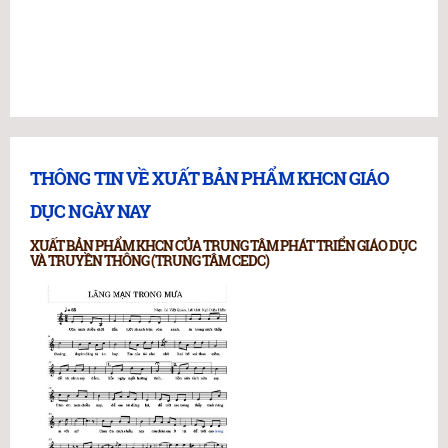
THÔNG TIN VỀ XUẤT BẢN PHẨM KHCN GIÁO
DỤC NGÀY NAY
XUẤT BẢN PHẨM KHCN CỦA TRUNG TÂM PHÁT TRIỂN GIÁO DỤC
VÀ TRUYỀN THÔNG (TRUNG TÂM CEDC)