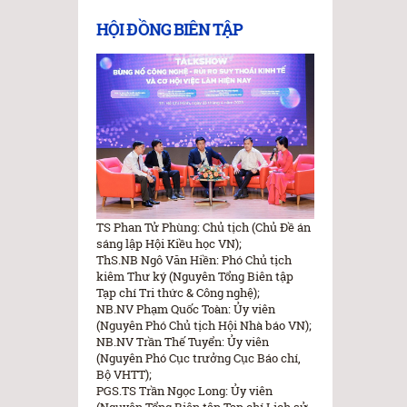
HỘI ĐỒNG BIÊN TẬP
TS Phan Tử Phùng: Chủ tịch (Chủ Đề án
sáng lập Hội Kiều học VN);
ThS.NB Ngô Văn Hiền: Phó Chủ tịch
kiêm Thư ký (Nguyên Tổng Biên tập
Tạp chí Tri thức & Công nghệ);
NB.NV Phạm Quốc Toàn: Ủy viên
(Nguyên Phó Chủ tịch Hội Nhà báo VN);
NB.NV Trần Thế Tuyển: Ủy viên
(Nguyên Phó Cục trưởng Cục Báo chí,
Bộ VHTT);
PGS.TS Trần Ngọc Long: Ủy viên
(Nguyên Tổng Biên tập Tạp chí Lịch sử