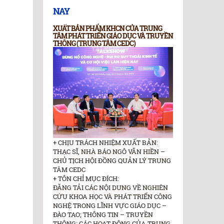
NAY
XUẤT BẢN PHẨM KHCN CỦA TRUNG
TÂM PHÁT TRIỂN GIÁO DỤC VÀ TRUYỀN
THÔNG (TRUNG TÂM CEDC)
+ CHỊU TRÁCH NHIỆM XUẤT BẢN:
THẠC SĨ, NHÀ BÁO NGÔ VĂN HIỀN –
CHỦ TỊCH HỘI ĐỒNG QUẢN LÝ TRUNG
TÂM CEDC
+ TÔN CHỈ MỤC ĐÍCH:
ĐĂNG TẢI CÁC NỘI DUNG VỀ NGHIÊN
CỨU KHOA HỌC VÀ PHÁT TRIỂN CÔNG
NGHỆ TRONG LĨNH VỰC GIÁO DỤC –
ĐÀO TAO; THÔNG TIN – TRUYỀN
THÔNG; CÁC HOẠT ĐỘNG CỦA TRUNG