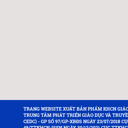
TRANG WEBSITE XUẤT BẢN PHẨM KHCN GIÁO
TRUNG TÂM PHÁT TRIỂN GIÁO DỤC VÀ TRUY
CEDC) - GP SỐ 97/GP-XBĐS NGÀY 23/07/2018 CỤ
48/TTKHCN-ISSN NGÀY 30/12/2021 CỤC TTKHC