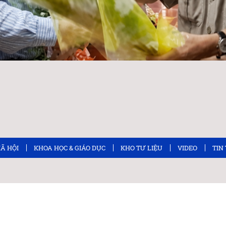
XÃ HỘI
KHOA HỌC & GIÁO DỤC
KHO TƯ LIỆU
VIDEO
TIN