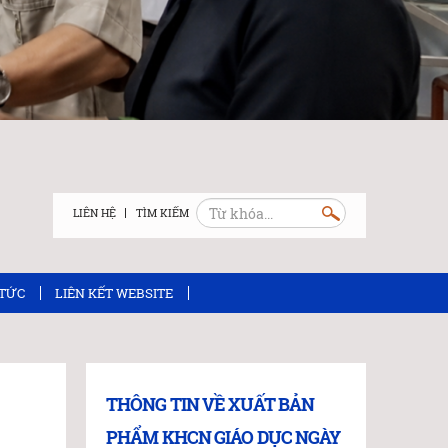
LIÊN HỆ
 TỨC
LIÊN KẾT WEBSITE
THÔNG TIN VỀ XUẤT BẢN
PHẨM KHCN GIÁO DỤC NGÀY