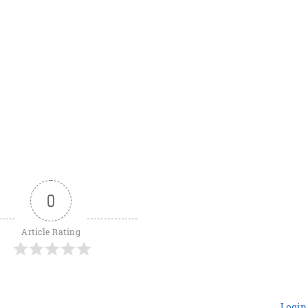
0
Article Rating
Login