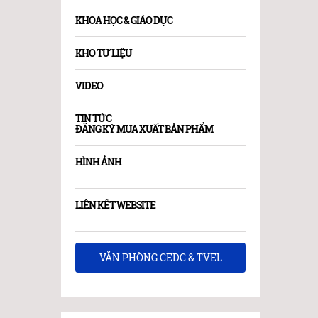
KHOA HỌC & GIÁO DỤC
KHO TƯ LIỆU
VIDEO
TIN TỨC
ĐĂNG KÝ MUA XUẤT BẢN PHẨM
HÌNH ẢNH
LIÊN KẾT WEBSITE
VĂN PHÒNG CEDC & TVEL