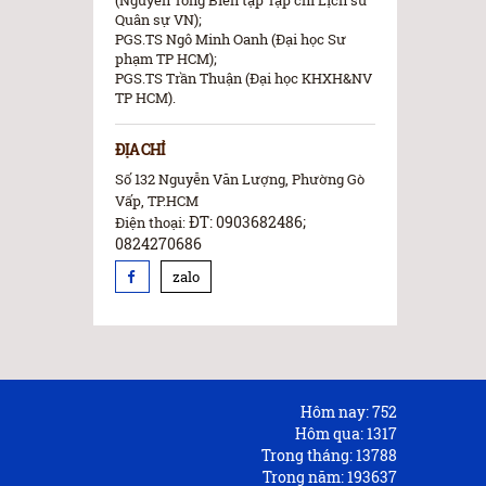
Quân sự VN);
PGS.TS Ngô Minh Oanh (Đại học Sư
phạm TP HCM);
PGS.TS Trần Thuận (Đại học KHXH&NV
TP HCM).
ĐỊA CHỈ
Số 132 Nguyễn Văn Lượng, Phường Gò
Vấp, TP.HCM
ĐT: 0903682486;
Điện thoại:
0824270686
zalo
Hôm nay:
752
Hôm qua:
1317
Trong tháng:
13788
Trong năm:
193637