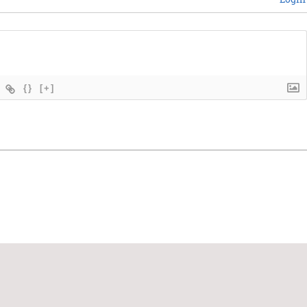
{}
[+]