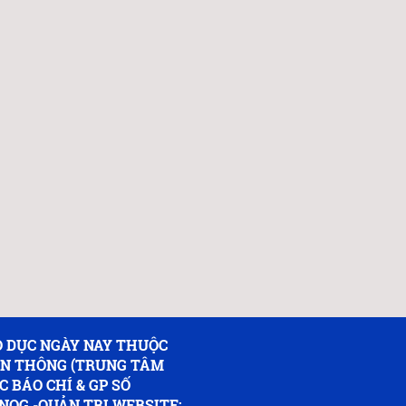
 DỤC NGÀY NAY THUỘC
ỀN THÔNG (TRUNG TÂM
C BÁO CHÍ & GP SỐ
NQG -QUẢN TRỊ WEBSITE: