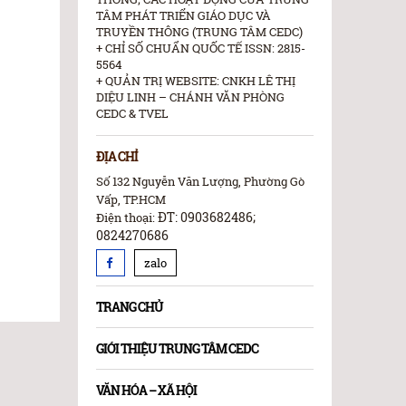
TÂM PHÁT TRIỂN GIÁO DỤC VÀ
TRUYỀN THÔNG (TRUNG TÂM CEDC)
+ CHỈ SỐ CHUẨN QUỐC TẾ ISSN: 2815-
5564
+ QUẢN TRỊ WEBSITE: CNKH LÊ THỊ
DIỆU LINH – CHÁNH VĂN PHÒNG
CEDC & TVEL
ĐỊA CHỈ
Số 132 Nguyễn Văn Lượng, Phường Gò
Vấp, TP.HCM
ĐT: 0903682486;
Điện thoại:
0824270686
zalo
TRANG CHỦ
GIỚI THIỆU TRUNG TÂM CEDC
VĂN HÓA – XÃ HỘI