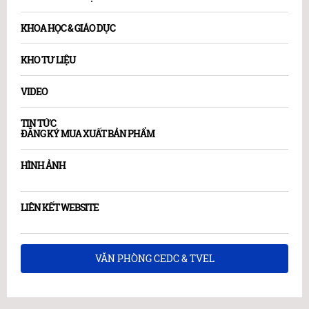
KHOA HỌC & GIÁO DỤC
KHO TƯ LIỆU
VIDEO
TIN TỨC
ĐĂNG KÝ MUA XUẤT BẢN PHẨM
HÌNH ẢNH
LIÊN KẾT WEBSITE
VĂN PHÒNG CEDC & TVEL