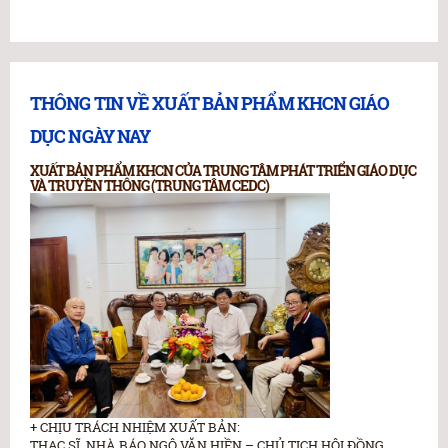
THÔNG TIN VỀ XUẤT BẢN PHẨM KHCN GIÁO
DỤC NGÀY NAY
XUẤT BẢN PHẨM KHCN CỦA TRUNG TÂM PHÁT TRIỂN GIÁO DỤC
VÀ TRUYỀN THÔNG (TRUNG TÂM CEDC)
+ CHỊU TRÁCH NHIỆM XUẤT BẢN:
THẠC SĨ, NHÀ BÁO NGÔ VĂN HIỀN – CHỦ TỊCH HỘI ĐỒNG