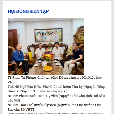
HỘI ĐỒNG BIÊN TẬP
TS Phan Tử Phùng: Chủ tịch (Chủ Đề án sáng lập Hội Kiều học
VN);
ThS.NB Ngô Văn Hiền: Phó Chủ tịch kiêm Thư ký (Nguyên Tổng
Biên tập Tạp chí Tri thức & Công nghệ);
NB.NV Phạm Quốc Toàn: Ủy viên (Nguyên Phó Chủ tịch Hội Nhà
báo VN);
NB.NV Trần Thế Tuyển: Ủy viên (Nguyên Phó Cục trưởng Cục
Báo chí, Bộ VHTT);