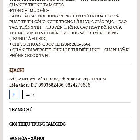
QUẢN LÝ TRUNG TÂM CEDC
+ TÔN CHỈ MỤC ĐÍCH:
ĐĂNG TẢI CÁC NỘI DUNG VỀ NGHIÊN CỨU KHOA HỌC VÀ
PHÁT TRIỂN CÔNG NGHỆ TRONG LĨNH VỰC GIÁO DỤC – ĐÀO
TAO; THÔNG TIN – TRUYỀN THÔNG; CÁC HOẠT ĐỘNG CỦA
TRUNG TÂM PHÁT TRIỂN GIÁO DỤC VÀ TRUYỀN THÔNG
(TRUNG TÂM CEDC)
+ CHỈ SỐ CHUẨN QUỐC TẾ ISSN: 2815-5564
+ QUẢN TRỊ WEBSITE: CNKH LÊ THỊ DIỆU LINH – CHÁNH VĂN
PHÒNG CEDC & TVEL
ĐỊA CHỈ
Số 132 Nguyễn Văn Lượng, Phường Gò Vấp, TP.HCM
ĐT: 0903682486; 0824270686
Điện thoại:
zalo
TRANG CHỦ
GIỚI THIỆU TRUNG TÂM CEDC
VĂN HÓA – XÃ HỘI