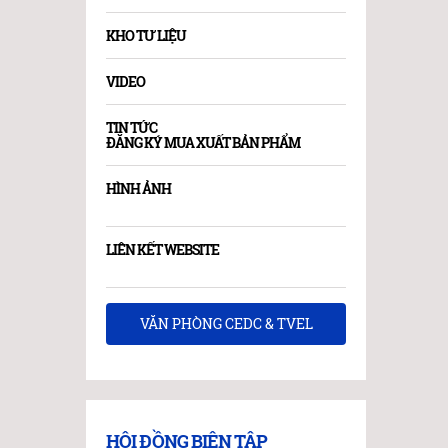
KHO TƯ LIỆU
VIDEO
TIN TỨC
ĐĂNG KÝ MUA XUẤT BẢN PHẨM
HÌNH ẢNH
LIÊN KẾT WEBSITE
VĂN PHÒNG CEDC & TVEL
HỘI ĐỒNG BIÊN TẬP