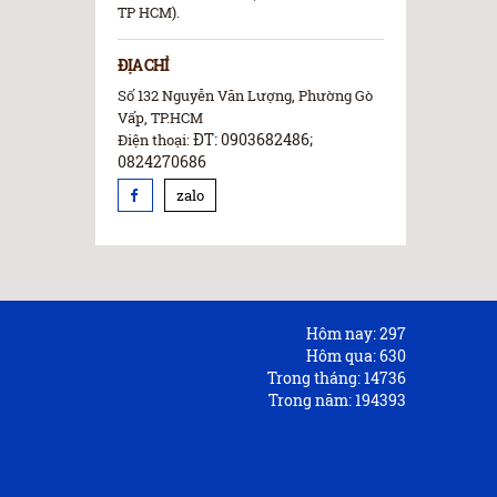
TP HCM).
ĐỊA CHỈ
Số 132 Nguyễn Văn Lượng, Phường Gò
Vấp, TP.HCM
ĐT: 0903682486;
Điện thoại:
0824270686
zalo
Hôm nay:
297
Hôm qua:
630
Trong tháng:
14736
Trong năm:
194393