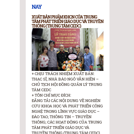
NAY
XUẤT BẢN PHẨM KHCN CỦA TRUNG
TÂM PHÁT TRIỂN GIÁO DỤC VÀ TRUYỀN
THÔNG (TRUNG TÂM CEDC)
+ CHỊU TRÁCH NHIỆM XUẤT BẢN:
THẠC SĨ, NHÀ BÁO NGÔ VĂN HIỀN –
CHỦ TỊCH HỘI ĐỒNG QUẢN LÝ TRUNG
TÂM CEDC
+ TÔN CHỈ MỤC ĐÍCH:
ĐĂNG TẢI CÁC NỘI DUNG VỀ NGHIÊN
CỨU KHOA HỌC VÀ PHÁT TRIỂN CÔNG
NGHỆ TRONG LĨNH VỰC GIÁO DỤC –
ĐÀO TAO; THÔNG TIN – TRUYỀN
THÔNG; CÁC HOẠT ĐỘNG CỦA TRUNG
TÂM PHÁT TRIỂN GIÁO DỤC VÀ
TRUYỀN THÔNG (TRUNG TÂM CEDC)