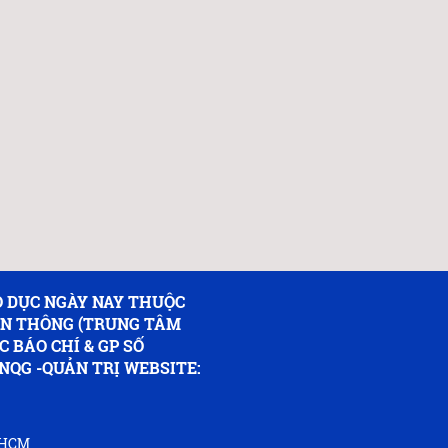
 DỤC NGÀY NAY THUỘC
ỀN THÔNG (TRUNG TÂM
C BÁO CHÍ & GP SỐ
NQG -QUẢN TRỊ WEBSITE:
P.HCM