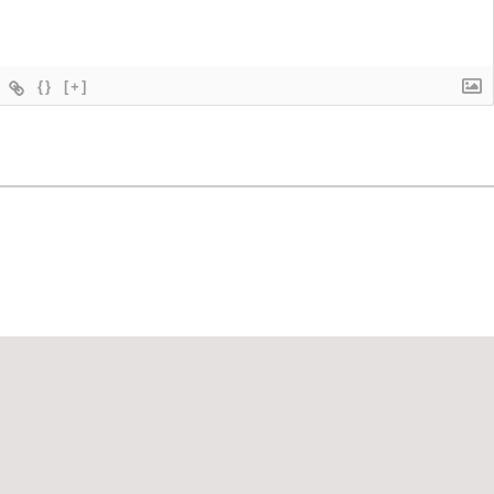
{}
[+]