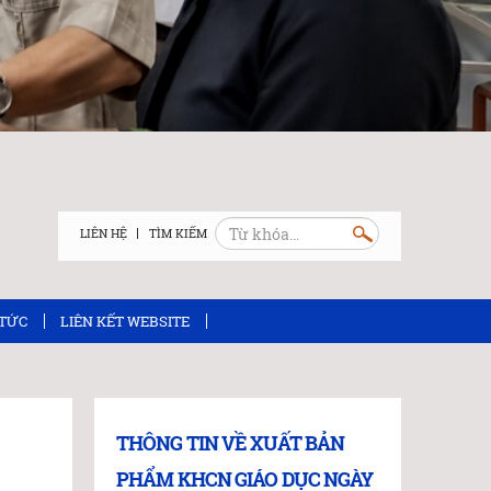
LIÊN HỆ
 TỨC
LIÊN KẾT WEBSITE
THÔNG TIN VỀ XUẤT BẢN
PHẨM KHCN GIÁO DỤC NGÀY