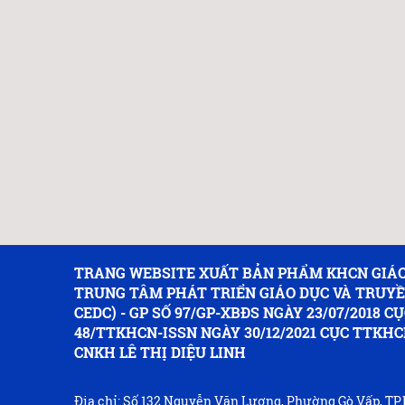
TRANG WEBSITE XUẤT BẢN PHẨM KHCN GIÁO
TRUNG TÂM PHÁT TRIỂN GIÁO DỤC VÀ TRUY
CEDC) - GP SỐ 97/GP-XBĐS NGÀY 23/07/2018 CỤ
48/TTKHCN-ISSN NGÀY 30/12/2021 CỤC TTKHC
CNKH LÊ THỊ DIỆU LINH
Địa chỉ: Số 132 Nguyễn Văn Lượng, Phường Gò Vấp, T