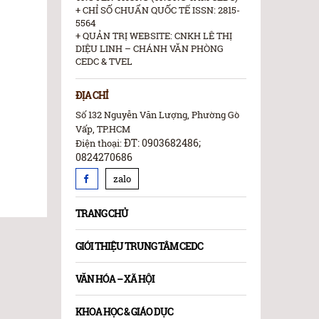
+ CHỈ SỐ CHUẨN QUỐC TẾ ISSN: 2815-
5564
+ QUẢN TRỊ WEBSITE: CNKH LÊ THỊ
DIỆU LINH – CHÁNH VĂN PHÒNG
CEDC & TVEL
ĐỊA CHỈ
Số 132 Nguyễn Văn Lượng, Phường Gò
Vấp, TP.HCM
ĐT: 0903682486;
Điện thoại:
0824270686
zalo
TRANG CHỦ
GIỚI THIỆU TRUNG TÂM CEDC
VĂN HÓA – XÃ HỘI
KHOA HỌC & GIÁO DỤC