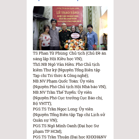
TS Phan Tử Phùng: Chủ tịch (Chủ Đề án
sáng lập Hội Kiều học VN);
ThS.NB Ngô Văn Hiền: Phó Chủ tịch
kiêm Thư ký (Nguyên Tổng Biên tập
Tạp chí Tri thức & Công nghệ);
NB.NV Phạm Quốc Toàn: Ủy viên
(Nguyên Phó Chủ tịch Hội Nhà báo VN);
NB.NV Trần Thế Tuyển: Ủy viên
(Nguyên Phó Cục trưởng Cục Báo chí,
Bộ VHTT);
PGS.TS Trần Ngọc Long: Ủy viên
(Nguyên Tổng Biên tập Tạp chí Lịch sử
Quân sự VN);
PGS.TS Ngô Minh Oanh (Đại học Sư
phạm TP HCM);
PGS.TS Trần Thuận (Đại học KHXH&NV