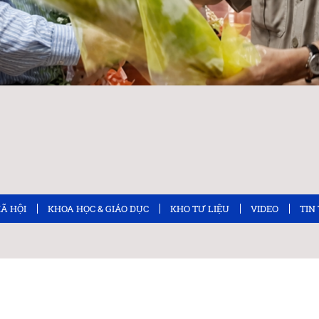
XÃ HỘI
KHOA HỌC & GIÁO DỤC
KHO TƯ LIỆU
VIDEO
TIN