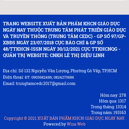
TRANG WEBSITE XUẤT BẢN PHẨM KHCN GIÁO DỤC
NGÀY NAY THUỘC TRUNG TÂM PHÁT TRIỂN GIÁO DỤC
VÀ TRUYỀN THÔNG (TRUNG TÂM CEDC) - GP SỐ 97/GP-
XBĐS NGÀY 23/07/2018 CỤC BÁO CHÍ & GP SỐ
48/TTKHCN-ISSN NGÀY 30/12/2021 CỤC TTKHCNQG -
QUẢN TRỊ WEBSITE: CNKH LÊ THỊ DIỆU LINH
Địa chỉ: Số 132 Nguyễn Văn Lượng, Phường Gò Vấp, TP.HCM
Điện thoại:
ĐT: 0903682486; 0824270686
Email: trungtamcedc2017@gmail.com
Hôm nay:
278
Hôm qua:
1317
Trong tháng:
13314
Trong năm:
193163
Copyright © 2021
XUẤT BẢN PHẨM KHCN GIÁO DỤC NGÀY NAY
.
Powered by
Wiza Web