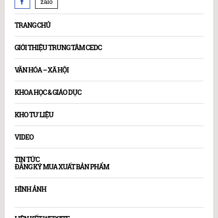
zalo
TRANG CHỦ
GIỚI THIỆU TRUNG TÂM CEDC
VĂN HÓA – XÃ HỘI
KHOA HỌC & GIÁO DỤC
KHO TƯ LIỆU
VIDEO
TIN TỨC
ĐĂNG KÝ MUA XUẤT BẢN PHẨM
HÌNH ẢNH