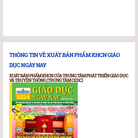
THÔNG TIN VỀ XUẤT BẢN PHẨM KHCN GIÁO
DỤC NGÀY NAY
XUẤT BẢN PHẨM KHCN CỦA TRUNG TÂM PHÁT TRIỂN GIÁO DỤC
VÀ TRUYỀN THÔNG (TRUNG TÂM CEDC)