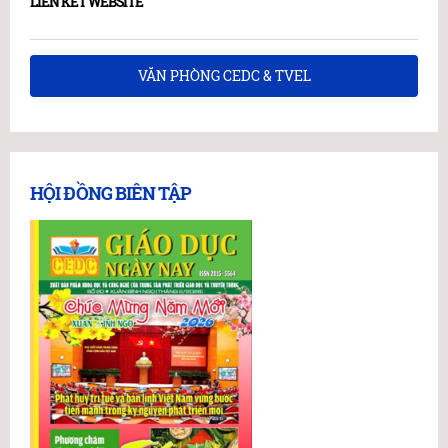
LIÊN KẾT WEBSITE
VĂN PHÒNG CEDC & TVEL
HỘI ĐỒNG BIÊN TẬP