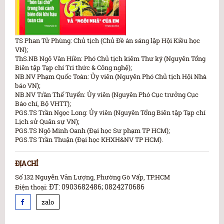
TS Phan Tử Phùng: Chủ tịch (Chủ Đề án sáng lập Hội Kiều học
VN);
ThS.NB Ngô Văn Hiền: Phó Chủ tịch kiêm Thư ký (Nguyên Tổng
Biên tập Tạp chí Tri thức & Công nghệ);
NB.NV Phạm Quốc Toàn: Ủy viên (Nguyên Phó Chủ tịch Hội Nhà
báo VN);
NB.NV Trần Thế Tuyển: Ủy viên (Nguyên Phó Cục trưởng Cục
Báo chí, Bộ VHTT);
PGS.TS Trần Ngọc Long: Ủy viên (Nguyên Tổng Biên tập Tạp chí
Lịch sử Quân sự VN);
PGS.TS Ngô Minh Oanh (Đại học Sư phạm TP HCM);
PGS.TS Trần Thuận (Đại học KHXH&NV TP HCM).
ĐỊA CHỈ
Số 132 Nguyễn Văn Lượng, Phường Gò Vấp, TP.HCM
ĐT: 0903682486; 0824270686
Điện thoại:
zalo