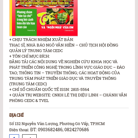
+ CHỊU TRÁCH NHIỆM XUẤT BẢN:
THẠC SĨ, NHÀ BÁO NGÔ VĂN HIỀN – CHỦ TỊCH HỘI ĐỒNG
QUẢN LÝ TRUNG TÂM CEDC
+ TÔN CHỈ MỤC ĐÍCH:
ĐĂNG TẢI CÁC NỘI DUNG VỀ NGHIÊN CỨU KHOA HỌC VÀ
PHÁT TRIỂN CÔNG NGHỆ TRONG LĨNH VỰC GIÁO DỤC – ĐÀO
TAO; THÔNG TIN – TRUYỀN THÔNG; CÁC HOẠT ĐỘNG CỦA
TRUNG TÂM PHÁT TRIỂN GIÁO DỤC VÀ TRUYỀN THÔNG
(TRUNG TÂM CEDC)
+ CHỈ SỐ CHUẨN QUỐC TẾ ISSN: 2815-5564
+ QUẢN TRỊ WEBSITE: CNKH LÊ THỊ DIỆU LINH – CHÁNH VĂN
PHÒNG CEDC & TVEL
ĐỊA CHỈ
Số 132 Nguyễn Văn Lượng, Phường Gò Vấp, TP.HCM
ĐT: 0903682486; 0824270686
Điện thoại: