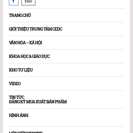
zalo
TRANG CHỦ
GIỚI THIỆU TRUNG TÂM CEDC
VĂN HÓA – XÃ HỘI
KHOA HỌC & GIÁO DỤC
KHO TƯ LIỆU
VIDEO
TIN TỨC
ĐĂNG KÝ MUA XUẤT BẢN PHẨM
HÌNH ẢNH