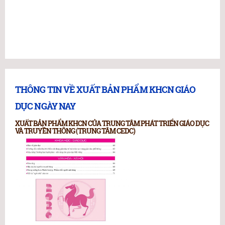
THÔNG TIN VỀ XUẤT BẢN PHẨM KHCN GIÁO
DỤC NGÀY NAY
XUẤT BẢN PHẨM KHCN CỦA TRUNG TÂM PHÁT TRIỂN GIÁO DỤC
VÀ TRUYỀN THÔNG (TRUNG TÂM CEDC)