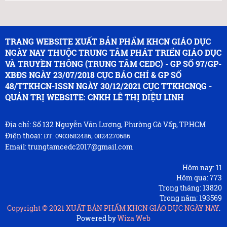
TRANG WEBSITE XUẤT BẢN PHẨM KHCN GIÁO DỤC
NGÀY NAY THUỘC TRUNG TÂM PHÁT TRIỂN GIÁO DỤC
VÀ TRUYỀN THÔNG (TRUNG TÂM CEDC) - GP SỐ 97/GP-
XBĐS NGÀY 23/07/2018 CỤC BÁO CHÍ & GP SỐ
48/TTKHCN-ISSN NGÀY 30/12/2021 CỤC TTKHCNQG -
QUẢN TRỊ WEBSITE: CNKH LÊ THỊ DIỆU LINH
Địa chỉ: Số 132 Nguyễn Văn Lượng, Phường Gò Vấp, TP.HCM
Điện thoại:
ĐT: 0903682486; 0824270686
Email: trungtamcedc2017@gmail.com
Hôm nay:
11
Hôm qua:
773
Trong tháng:
13820
Trong năm:
193569
Copyright © 2021
XUẤT BẢN PHẨM KHCN GIÁO DỤC NGÀY NAY
.
Powered by
Wiza Web