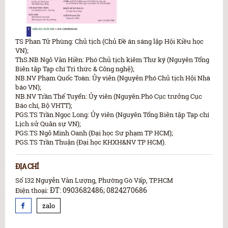
TS Phan Tử Phùng: Chủ tịch (Chủ Đề án sáng lập Hội Kiều học
VN);
ThS.NB Ngô Văn Hiền: Phó Chủ tịch kiêm Thư ký (Nguyên Tổng
Biên tập Tạp chí Tri thức & Công nghệ);
NB.NV Phạm Quốc Toàn: Ủy viên (Nguyên Phó Chủ tịch Hội Nhà
báo VN);
NB.NV Trần Thế Tuyển: Ủy viên (Nguyên Phó Cục trưởng Cục
Báo chí, Bộ VHTT);
PGS.TS Trần Ngọc Long: Ủy viên (Nguyên Tổng Biên tập Tạp chí
Lịch sử Quân sự VN);
PGS.TS Ngô Minh Oanh (Đại học Sư phạm TP HCM);
PGS.TS Trần Thuận (Đại học KHXH&NV TP HCM).
ĐỊA CHỈ
Số 132 Nguyễn Văn Lượng, Phường Gò Vấp, TP.HCM
ĐT: 0903682486; 0824270686
Điện thoại:
zalo