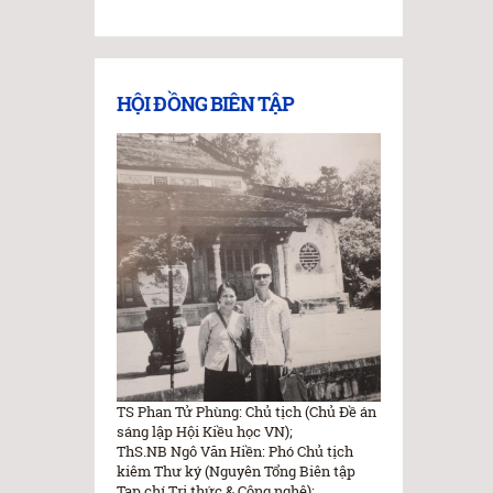
HỘI ĐỒNG BIÊN TẬP
TS Phan Tử Phùng: Chủ tịch (Chủ Đề án
sáng lập Hội Kiều học VN);
ThS.NB Ngô Văn Hiền: Phó Chủ tịch
kiêm Thư ký (Nguyên Tổng Biên tập
Tạp chí Tri thức & Công nghệ);