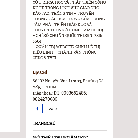
CỨU KHOA HỌC VÀ PHÁT TRIỂN CÔNG
NGHỆ TRONG LĨNH VỰC GIÁO DỤC –
ĐÀO TAO; THÔNG TIN – TRUYỀN
THÔNG; CÁC HOẠT ĐỘNG CỦA TRUNG
TÂM PHÁT TRIỂN GIÁO DỤC VÀ
TRUYỀN THÔNG (TRUNG TÂM CEDC)
+ CHỈ SỐ CHUẨN QUỐC TẾ ISSN: 2815-
5564
+ QUẢN TRỊ WEBSITE: CNKH LÊ THỊ
DIỆU LINH – CHÁNH VĂN PHÒNG
CEDC & TVEL
ĐỊA CHỈ
Số 132 Nguyễn Văn Lượng, Phường Gò
Vấp, TP.HCM
ĐT: 0903682486;
Điện thoại:
0824270686
zalo
TRANG CHỦ
GIỚI THIỆU TRUNG TÂM CEDC