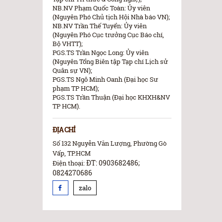
NB.NV Phạm Quốc Toàn: Ủy viên
(Nguyên Phó Chủ tịch Hội Nhà báo VN);
NB.NV Trần Thế Tuyển: Ủy viên
(Nguyên Phó Cục trưởng Cục Báo chí,
Bộ VHTT);
PGS.TS Trần Ngọc Long: Ủy viên
(Nguyên Tổng Biên tập Tạp chí Lịch sử
Quân sự VN);
PGS.TS Ngô Minh Oanh (Đại học Sư
phạm TP HCM);
PGS.TS Trần Thuận (Đại học KHXH&NV
TP HCM).
ĐỊA CHỈ
Số 132 Nguyễn Văn Lượng, Phường Gò
Vấp, TP.HCM
ĐT: 0903682486;
Điện thoại:
0824270686
zalo