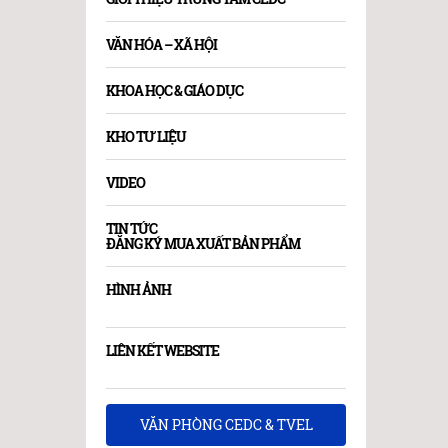
VĂN HÓA – XÃ HỘI
KHOA HỌC & GIÁO DỤC
KHO TƯ LIỆU
VIDEO
TIN TỨC
ĐĂNG KÝ MUA XUẤT BẢN PHẨM
HÌNH ẢNH
LIÊN KẾT WEBSITE
VĂN PHÒNG CEDC & TVEL