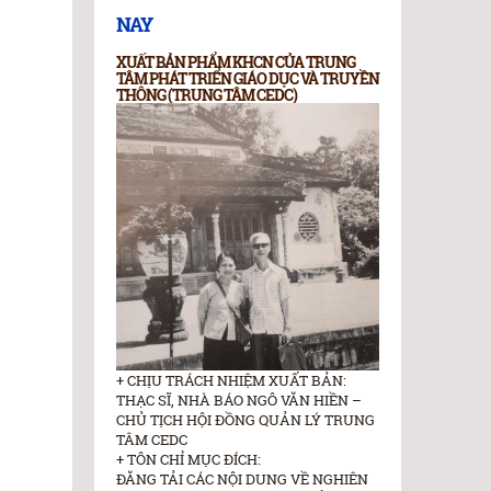
NAY
XUẤT BẢN PHẨM KHCN CỦA TRUNG
TÂM PHÁT TRIỂN GIÁO DỤC VÀ TRUYỀN
THÔNG (TRUNG TÂM CEDC)
+ CHỊU TRÁCH NHIỆM XUẤT BẢN:
THẠC SĨ, NHÀ BÁO NGÔ VĂN HIỀN –
CHỦ TỊCH HỘI ĐỒNG QUẢN LÝ TRUNG
TÂM CEDC
+ TÔN CHỈ MỤC ĐÍCH:
ĐĂNG TẢI CÁC NỘI DUNG VỀ NGHIÊN