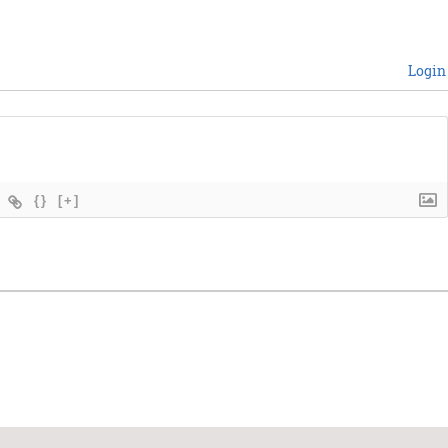
Login
{}
[+]