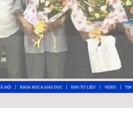
XÃ HỘI
KHOA HỌC & GIÁO DỤC
KHO TƯ LIỆU
VIDEO
TIN