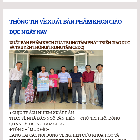
THÔNG TIN VỀ XUẤT BẢN PHẨM KHCN GIÁO
DỤC NGÀY NAY
XUẤT BẢN PHẨM KHCN CỦA TRUNG TÂM PHÁT TRIỂN GIÁO DỤC
VÀ TRUYỀN THÔNG (TRUNG TÂM CEDC)
+ CHỊU TRÁCH NHIỆM XUẤT BẢN:
THẠC SĨ, NHÀ BÁO NGÔ VĂN HIỀN – CHỦ TỊCH HỘI ĐỒNG
QUẢN LÝ TRUNG TÂM CEDC
+ TÔN CHỈ MỤC ĐÍCH:
ĐĂNG TẢI CÁC NỘI DUNG VỀ NGHIÊN CỨU KHOA HỌC VÀ