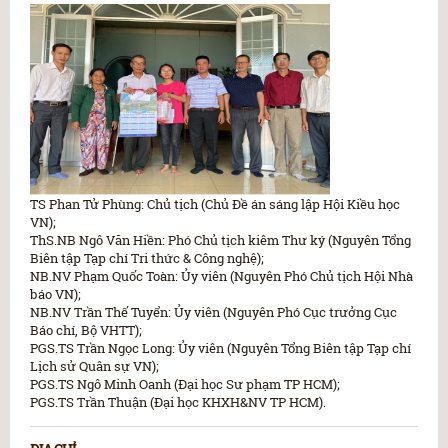
TS Phan Tử Phùng: Chủ tịch (Chủ Đề án sáng lập Hội Kiều học
VN);
ThS.NB Ngô Văn Hiền: Phó Chủ tịch kiêm Thư ký (Nguyên Tổng
Biên tập Tạp chí Tri thức & Công nghệ);
NB.NV Phạm Quốc Toàn: Ủy viên (Nguyên Phó Chủ tịch Hội Nhà
báo VN);
NB.NV Trần Thế Tuyển: Ủy viên (Nguyên Phó Cục trưởng Cục
Báo chí, Bộ VHTT);
PGS.TS Trần Ngọc Long: Ủy viên (Nguyên Tổng Biên tập Tạp chí
Lịch sử Quân sự VN);
PGS.TS Ngô Minh Oanh (Đại học Sư phạm TP HCM);
PGS.TS Trần Thuận (Đại học KHXH&NV TP HCM).