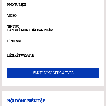
KHO TƯ LIỆU
VIDEO
TIN TỨC
ĐĂNG KÝ MUA XUẤT BẢN PHẨM
HÌNH ẢNH
LIÊN KẾT WEBSITE
VĂN PHÒNG CEDC & TVEL
HỘI ĐỒNG BIÊN TẬP