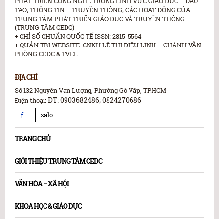
PHÁT TRIỂN CÔNG NGHỆ TRONG LĨNH VỰC GIÁO DỤC – ĐÀO
TAO; THÔNG TIN – TRUYỀN THÔNG; CÁC HOẠT ĐỘNG CỦA
TRUNG TÂM PHÁT TRIỂN GIÁO DỤC VÀ TRUYỀN THÔNG
(TRUNG TÂM CEDC)
+ CHỈ SỐ CHUẨN QUỐC TẾ ISSN: 2815-5564
+ QUẢN TRỊ WEBSITE: CNKH LÊ THỊ DIỆU LINH – CHÁNH VĂN
PHÒNG CEDC & TVEL
ĐỊA CHỈ
Số 132 Nguyễn Văn Lượng, Phường Gò Vấp, TP.HCM
ĐT: 0903682486; 0824270686
Điện thoại:
zalo
TRANG CHỦ
GIỚI THIỆU TRUNG TÂM CEDC
VĂN HÓA – XÃ HỘI
KHOA HỌC & GIÁO DỤC