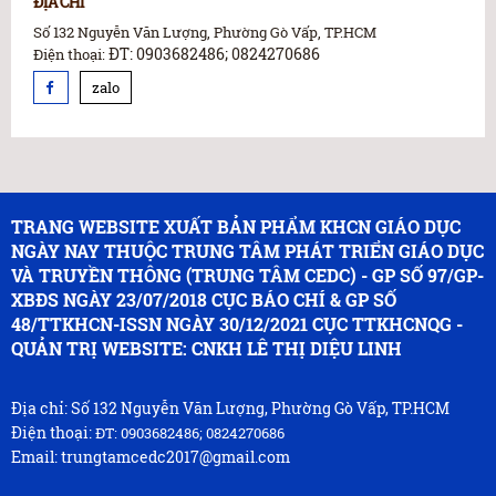
ĐỊA CHỈ
Số 132 Nguyễn Văn Lượng, Phường Gò Vấp, TP.HCM
ĐT: 0903682486; 0824270686
Điện thoại:
zalo
TRANG WEBSITE XUẤT BẢN PHẨM KHCN GIÁO DỤC
NGÀY NAY THUỘC TRUNG TÂM PHÁT TRIỂN GIÁO DỤC
VÀ TRUYỀN THÔNG (TRUNG TÂM CEDC) - GP SỐ 97/GP-
XBĐS NGÀY 23/07/2018 CỤC BÁO CHÍ & GP SỐ
48/TTKHCN-ISSN NGÀY 30/12/2021 CỤC TTKHCNQG -
QUẢN TRỊ WEBSITE: CNKH LÊ THỊ DIỆU LINH
Địa chỉ: Số 132 Nguyễn Văn Lượng, Phường Gò Vấp, TP.HCM
Điện thoại:
ĐT: 0903682486; 0824270686
Email: trungtamcedc2017@gmail.com