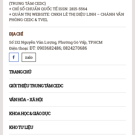
(TRUNG TÂM CEDC)
+ CHỈ SỐ CHUẨN QUỐC TẾ ISSN: 2815-5564
+ QUẢN TRỊ WEBSITE: CNKH LÊ THỊ DIỆU LINH – CHÁNH VĂN
PHÒNG CEDC & TVEL
ĐỊA CHỈ
Số 132 Nguyễn Văn Lượng, Phường Gò Vấp, TP.HCM
ĐT: 0903682486; 0824270686
Điện thoại:
zalo
TRANG CHỦ
GIỚI THIỆU TRUNG TÂM CEDC
VĂN HÓA – XÃ HỘI
KHOA HỌC & GIÁO DỤC
KHO TƯ LIỆU