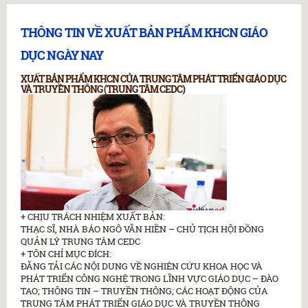
THÔNG TIN VỀ XUẤT BẢN PHẨM KHCN GIÁO
DỤC NGÀY NAY
XUẤT BẢN PHẨM KHCN CỦA TRUNG TÂM PHÁT TRIỂN GIÁO DỤC
VÀ TRUYỀN THÔNG (TRUNG TÂM CEDC)
+ CHỊU TRÁCH NHIỆM XUẤT BẢN:
THẠC SĨ, NHÀ BÁO NGÔ VĂN HIỀN – CHỦ TỊCH HỘI ĐỒNG
QUẢN LÝ TRUNG TÂM CEDC
+ TÔN CHỈ MỤC ĐÍCH:
ĐĂNG TẢI CÁC NỘI DUNG VỀ NGHIÊN CỨU KHOA HỌC VÀ
PHÁT TRIỂN CÔNG NGHỆ TRONG LĨNH VỰC GIÁO DỤC – ĐÀO
TAO; THÔNG TIN – TRUYỀN THÔNG; CÁC HOẠT ĐỘNG CỦA
TRUNG TÂM PHÁT TRIỂN GIÁO DỤC VÀ TRUYỀN THÔNG