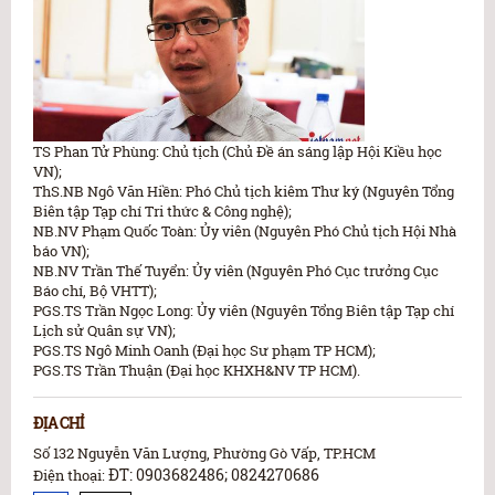
TS Phan Tử Phùng: Chủ tịch (Chủ Đề án sáng lập Hội Kiều học
VN);
ThS.NB Ngô Văn Hiền: Phó Chủ tịch kiêm Thư ký (Nguyên Tổng
Biên tập Tạp chí Tri thức & Công nghệ);
NB.NV Phạm Quốc Toàn: Ủy viên (Nguyên Phó Chủ tịch Hội Nhà
báo VN);
NB.NV Trần Thế Tuyển: Ủy viên (Nguyên Phó Cục trưởng Cục
Báo chí, Bộ VHTT);
PGS.TS Trần Ngọc Long: Ủy viên (Nguyên Tổng Biên tập Tạp chí
Lịch sử Quân sự VN);
PGS.TS Ngô Minh Oanh (Đại học Sư phạm TP HCM);
PGS.TS Trần Thuận (Đại học KHXH&NV TP HCM).
ĐỊA CHỈ
Số 132 Nguyễn Văn Lượng, Phường Gò Vấp, TP.HCM
ĐT: 0903682486; 0824270686
Điện thoại: