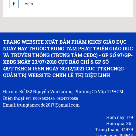
zalo
TRANG WEBSITE XUẤT BẢN PHẨM KHCN GIÁO DỤC
NGÀY NAY THUỘC TRUNG TÂM PHÁT TRIỂN GIÁO DỤC
VÀ TRUYỀN THÔNG (TRUNG TÂM CEDC) - GP SỐ 97/GP-
XBĐS NGÀY 23/07/2018 CỤC BÁO CHÍ & GP SỐ
48/TTKHCN-ISSN NGÀY 30/12/2021 CỤC TTKHCNQG -
QUẢN TRỊ WEBSITE: CNKH LÊ THỊ DIỆU LINH
Địa chỉ: Số 132 Nguyễn Văn Lượng, Phường Gò Vấp, TP.HCM
Điện thoại:
ĐT: 0903682486; 0824270686
Email: trungtamcedc2017@gmail.com
Hôm nay:
179
Hôm qua:
361
Trong tháng:
14979
Trong năm:
194544