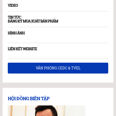
VIDEO
TIN TỨC
ĐĂNG KÝ MUA XUẤT BẢN PHẨM
HÌNH ẢNH
LIÊN KẾT WEBSITE
VĂN PHÒNG CEDC & TVEL
HỘI ĐỒNG BIÊN TẬP