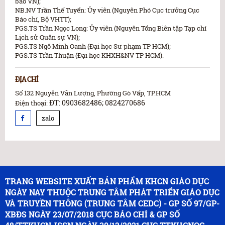
báo VN);
NB.NV Trần Thế Tuyển: Ủy viên (Nguyên Phó Cục trưởng Cục
Báo chí, Bộ VHTT);
PGS.TS Trần Ngọc Long: Ủy viên (Nguyên Tổng Biên tập Tạp chí
Lịch sử Quân sự VN);
PGS.TS Ngô Minh Oanh (Đại học Sư phạm TP HCM);
PGS.TS Trần Thuận (Đại học KHXH&NV TP HCM).
ĐỊA CHỈ
Số 132 Nguyễn Văn Lượng, Phường Gò Vấp, TP.HCM
ĐT: 0903682486; 0824270686
Điện thoại:
zalo
TRANG WEBSITE XUẤT BẢN PHẨM KHCN GIÁO DỤC
NGÀY NAY THUỘC TRUNG TÂM PHÁT TRIỂN GIÁO DỤC
VÀ TRUYỀN THÔNG (TRUNG TÂM CEDC) - GP SỐ 97/GP-
XBĐS NGÀY 23/07/2018 CỤC BÁO CHÍ & GP SỐ