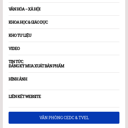
VĂN HÓA – XÃ HỘI
KHOA HỌC & GIÁO DỤC
KHO TƯ LIỆU
VIDEO
TIN TỨC
ĐĂNG KÝ MUA XUẤT BẢN PHẨM
HÌNH ẢNH
LIÊN KẾT WEBSITE
VĂN PHÒNG CEDC & TVEL