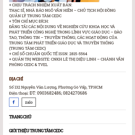
+ CHỊU TRÁCH NHIỆM XUẤT BẢN:
THẠC SĨ, NHÀ BÁO NGÔ VĂN HIỀN – CHỦ TỊCH HỘI ĐỒNG
QUẢN LÝ TRUNG TÂM CEDC
+ TÔN CHỈ MỤC ĐÍCH:
ĐĂNG TẢI CÁC NỘI DUNG VỀ NGHIÊN CỨU KHOA HỌC VÀ
PHÁT TRIỂN CÔNG NGHỆ TRONG LĨNH VỰC GIÁO DỤC – ĐÀO
TAO; THÔNG TIN – TRUYỀN THÔNG; CÁC HOẠT ĐỘNG CỦA
TRUNG TÂM PHÁT TRIỂN GIÁO DỤC VÀ TRUYỀN THÔNG
(TRUNG TÂM CEDC)
+ CHỈ SỐ CHUẨN QUỐC TẾ ISSN: 2815-5564
+ QUẢN TRỊ WEBSITE: CNKH LÊ THỊ DIỆU LINH – CHÁNH VĂN
PHÒNG CEDC & TVEL
ĐỊA CHỈ
Số 132 Nguyễn Văn Lượng, Phường Gò Vấp, TP.HCM
ĐT: 0903682486; 0824270686
Điện thoại:
zalo
TRANG CHỦ
GIỚI THIỆU TRUNG TÂM CEDC