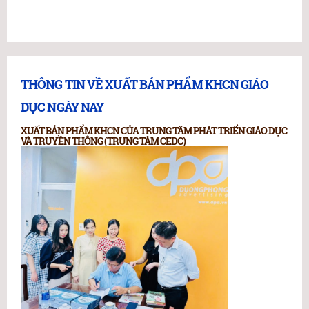
THÔNG TIN VỀ XUẤT BẢN PHẨM KHCN GIÁO
DỤC NGÀY NAY
XUẤT BẢN PHẨM KHCN CỦA TRUNG TÂM PHÁT TRIỂN GIÁO DỤC
VÀ TRUYỀN THÔNG (TRUNG TÂM CEDC)