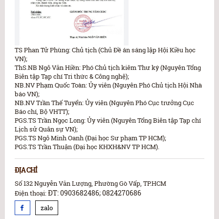
TS Phan Tử Phùng: Chủ tịch (Chủ Đề án sáng lập Hội Kiều học
VN);
ThS.NB Ngô Văn Hiền: Phó Chủ tịch kiêm Thư ký (Nguyên Tổng
Biên tập Tạp chí Tri thức & Công nghệ);
NB.NV Phạm Quốc Toàn: Ủy viên (Nguyên Phó Chủ tịch Hội Nhà
báo VN);
NB.NV Trần Thế Tuyển: Ủy viên (Nguyên Phó Cục trưởng Cục
Báo chí, Bộ VHTT);
PGS.TS Trần Ngọc Long: Ủy viên (Nguyên Tổng Biên tập Tạp chí
Lịch sử Quân sự VN);
PGS.TS Ngô Minh Oanh (Đại học Sư phạm TP HCM);
PGS.TS Trần Thuận (Đại học KHXH&NV TP HCM).
ĐỊA CHỈ
Số 132 Nguyễn Văn Lượng, Phường Gò Vấp, TP.HCM
ĐT: 0903682486; 0824270686
Điện thoại:
zalo