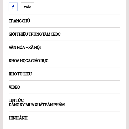
zalo
TRANG CHỦ
GIỚI THIỆU TRUNG TÂM CEDC
VĂN HÓA – XÃ HỘI
KHOA HỌC & GIÁO DỤC
KHO TƯ LIỆU
VIDEO
TIN TỨC
ĐĂNG KÝ MUA XUẤT BẢN PHẨM
HÌNH ẢNH