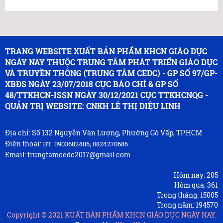
TRANG WEBSITE XUẤT BẢN PHẨM KHCN GIÁO DỤC
NGÀY NAY THUỘC TRUNG TÂM PHÁT TRIỂN GIÁO DỤC
VÀ TRUYỀN THÔNG (TRUNG TÂM CEDC) - GP SỐ 97/GP-
XBĐS NGÀY 23/07/2018 CỤC BÁO CHÍ & GP SỐ
48/TTKHCN-ISSN NGÀY 30/12/2021 CỤC TTKHCNQG -
QUẢN TRỊ WEBSITE: CNKH LÊ THỊ DIỆU LINH
Địa chỉ: Số 132 Nguyễn Văn Lượng, Phường Gò Vấp, TP.HCM
Điện thoại:
ĐT: 0903682486; 0824270686
Email: trungtamcedc2017@gmail.com
Hôm nay:
205
Hôm qua:
361
Trong tháng:
15005
Trong năm:
194570
Copyright © 2021
XUẤT BẢN PHẨM KHCN GIÁO DỤC NGÀY NAY
.