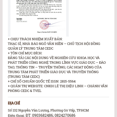
+ CHỊU TRÁCH NHIỆM XUẤT BẢN:
THẠC SĨ, NHÀ BÁO NGÔ VĂN HIỀN – CHỦ TỊCH HỘI ĐỒNG
QUẢN LÝ TRUNG TÂM CEDC
+ TÔN CHỈ MỤC ĐÍCH:
ĐĂNG TẢI CÁC NỘI DUNG VỀ NGHIÊN CỨU KHOA HỌC VÀ
PHÁT TRIỂN CÔNG NGHỆ TRONG LĨNH VỰC GIÁO DỤC – ĐÀO
TAO; THÔNG TIN – TRUYỀN THÔNG; CÁC HOẠT ĐỘNG CỦA
TRUNG TÂM PHÁT TRIỂN GIÁO DỤC VÀ TRUYỀN THÔNG
(TRUNG TÂM CEDC)
+ CHỈ SỐ CHUẨN QUỐC TẾ ISSN: 2815-5564
+ QUẢN TRỊ WEBSITE: CNKH LÊ THỊ DIỆU LINH – CHÁNH VĂN
PHÒNG CEDC & TVEL
ĐỊA CHỈ
Số 132 Nguyễn Văn Lượng, Phường Gò Vấp, TP.HCM
ĐT: 0903682486; 0824270686
Điện thoại: