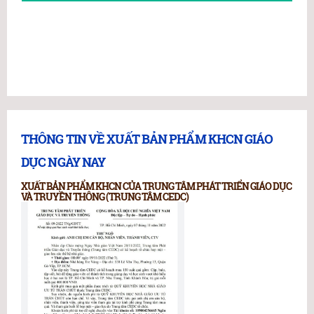
THÔNG TIN VỀ XUẤT BẢN PHẨM KHCN GIÁO
DỤC NGÀY NAY
XUẤT BẢN PHẨM KHCN CỦA TRUNG TÂM PHÁT TRIỂN GIÁO DỤC
VÀ TRUYỀN THÔNG (TRUNG TÂM CEDC)