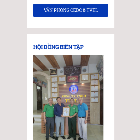
VĂN PHÒNG CEDC & TVEL
HỘI ĐỒNG BIÊN TẬP