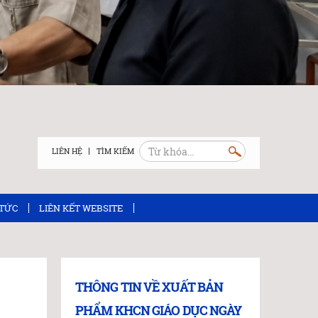
LIÊN HỆ
 TỨC
LIÊN KẾT WEBSITE
THÔNG TIN VỀ XUẤT BẢN
PHẨM KHCN GIÁO DỤC NGÀY