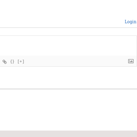
Login
{}
[+]