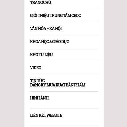
TRANG CHỦ
GIỚI THIỆU TRUNG TÂM CEDC
VĂN HÓA – XÃ HỘI
KHOA HỌC & GIÁO DỤC
KHO TƯ LIỆU
VIDEO
TIN TỨC
ĐĂNG KÝ MUA XUẤT BẢN PHẨM
HÌNH ẢNH
LIÊN KẾT WEBSITE