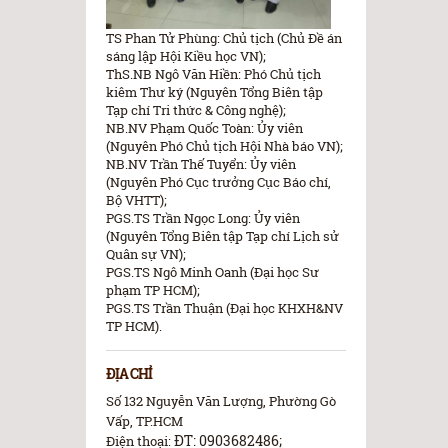
TS Phan Tử Phùng: Chủ tịch (Chủ Đề án
sáng lập Hội Kiều học VN);
ThS.NB Ngô Văn Hiền: Phó Chủ tịch
kiêm Thư ký (Nguyên Tổng Biên tập
Tạp chí Tri thức & Công nghệ);
NB.NV Phạm Quốc Toàn: Ủy viên
(Nguyên Phó Chủ tịch Hội Nhà báo VN);
NB.NV Trần Thế Tuyển: Ủy viên
(Nguyên Phó Cục trưởng Cục Báo chí,
Bộ VHTT);
PGS.TS Trần Ngọc Long: Ủy viên
(Nguyên Tổng Biên tập Tạp chí Lịch sử
Quân sự VN);
PGS.TS Ngô Minh Oanh (Đại học Sư
phạm TP HCM);
PGS.TS Trần Thuận (Đại học KHXH&NV
TP HCM).
ĐỊA CHỈ
Số 132 Nguyễn Văn Lượng, Phường Gò
Vấp, TP.HCM
ĐT: 0903682486;
Điện thoại: