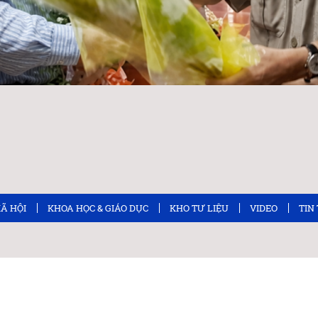
XÃ HỘI
KHOA HỌC & GIÁO DỤC
KHO TƯ LIỆU
VIDEO
TIN