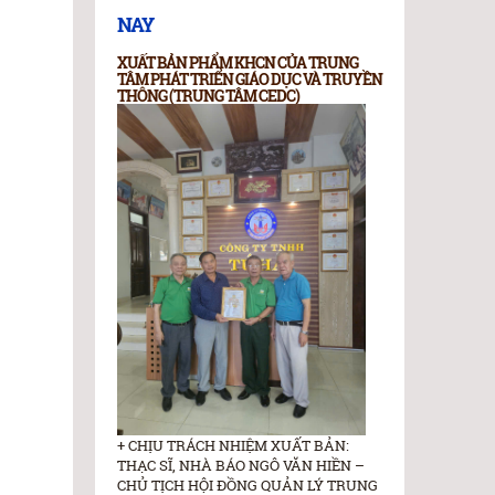
NAY
XUẤT BẢN PHẨM KHCN CỦA TRUNG
TÂM PHÁT TRIỂN GIÁO DỤC VÀ TRUYỀN
THÔNG (TRUNG TÂM CEDC)
+ CHỊU TRÁCH NHIỆM XUẤT BẢN:
THẠC SĨ, NHÀ BÁO NGÔ VĂN HIỀN –
CHỦ TỊCH HỘI ĐỒNG QUẢN LÝ TRUNG