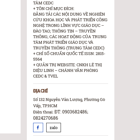
TÂM CEDC
+ TÔN CHỈ MỤC ĐÍCH:
ĐĂNG TẢI CÁC NỘI DUNG VỀ NGHIÊN
CỨU KHOA HỌC VÀ PHÁT TRIỂN CÔNG
NGHỆ TRONG LĨNH VỰC GIÁO DỤC –
ĐÀO TAO; THÔNG TIN – TRUYỀN
THÔNG; CÁC HOẠT ĐỘNG CỦA TRUNG
TÂM PHÁT TRIỂN GIÁO DỤC VÀ
TRUYỀN THÔNG (TRUNG TÂM CEDC)
+ CHỈ SỐ CHUẨN QUỐC TẾ ISSN: 2815-
5564
+ QUẢN TRỊ WEBSITE: CNKH LÊ THỊ
DIỆU LINH – CHÁNH VĂN PHÒNG
CEDC & TVEL
ĐỊA CHỈ
Số 132 Nguyễn Văn Lượng, Phường Gò
Vấp, TP.HCM
ĐT: 0903682486;
Điện thoại:
0824270686
zalo