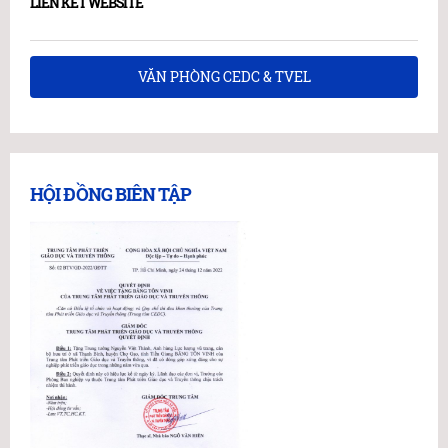
LIÊN KẾT WEBSITE
VĂN PHÒNG CEDC & TVEL
HỘI ĐỒNG BIÊN TẬP