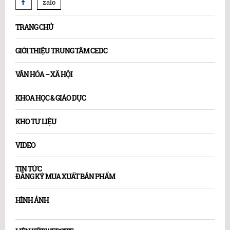
zalo
TRANG CHỦ
GIỚI THIỆU TRUNG TÂM CEDC
VĂN HÓA – XÃ HỘI
KHOA HỌC & GIÁO DỤC
KHO TƯ LIỆU
VIDEO
TIN TỨC
ĐĂNG KÝ MUA XUẤT BẢN PHẨM
HÌNH ẢNH