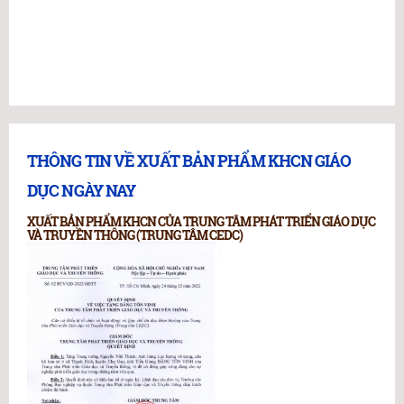
THÔNG TIN VỀ XUẤT BẢN PHẨM KHCN GIÁO
DỤC NGÀY NAY
XUẤT BẢN PHẨM KHCN CỦA TRUNG TÂM PHÁT TRIỂN GIÁO DỤC
VÀ TRUYỀN THÔNG (TRUNG TÂM CEDC)