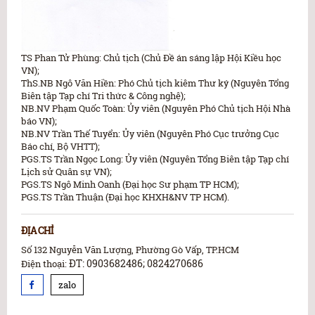
TS Phan Tử Phùng: Chủ tịch (Chủ Đề án sáng lập Hội Kiều học
VN);
ThS.NB Ngô Văn Hiền: Phó Chủ tịch kiêm Thư ký (Nguyên Tổng
Biên tập Tạp chí Tri thức & Công nghệ);
NB.NV Phạm Quốc Toàn: Ủy viên (Nguyên Phó Chủ tịch Hội Nhà
báo VN);
NB.NV Trần Thế Tuyển: Ủy viên (Nguyên Phó Cục trưởng Cục
Báo chí, Bộ VHTT);
PGS.TS Trần Ngọc Long: Ủy viên (Nguyên Tổng Biên tập Tạp chí
Lịch sử Quân sự VN);
PGS.TS Ngô Minh Oanh (Đại học Sư phạm TP HCM);
PGS.TS Trần Thuận (Đại học KHXH&NV TP HCM).
ĐỊA CHỈ
Số 132 Nguyễn Văn Lượng, Phường Gò Vấp, TP.HCM
ĐT: 0903682486; 0824270686
Điện thoại:
zalo