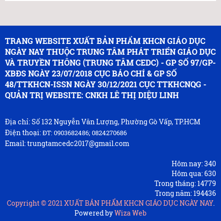
TRANG WEBSITE XUẤT BẢN PHẨM KHCN GIÁO DỤC
NGÀY NAY THUỘC TRUNG TÂM PHÁT TRIỂN GIÁO DỤC
VÀ TRUYỀN THÔNG (TRUNG TÂM CEDC) - GP SỐ 97/GP-
XBĐS NGÀY 23/07/2018 CỤC BÁO CHÍ & GP SỐ
48/TTKHCN-ISSN NGÀY 30/12/2021 CỤC TTKHCNQG -
QUẢN TRỊ WEBSITE: CNKH LÊ THỊ DIỆU LINH
Địa chỉ: Số 132 Nguyễn Văn Lượng, Phường Gò Vấp, TP.HCM
Điện thoại:
ĐT: 0903682486; 0824270686
Email: trungtamcedc2017@gmail.com
Hôm nay:
340
Hôm qua:
630
Trong tháng:
14779
Trong năm:
194436
Copyright © 2021
XUẤT BẢN PHẨM KHCN GIÁO DỤC NGÀY NAY
.
Powered by
Wiza Web