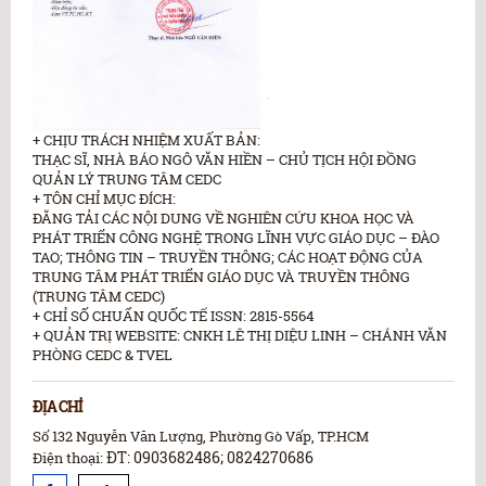
+ CHỊU TRÁCH NHIỆM XUẤT BẢN:
THẠC SĨ, NHÀ BÁO NGÔ VĂN HIỀN – CHỦ TỊCH HỘI ĐỒNG
QUẢN LÝ TRUNG TÂM CEDC
+ TÔN CHỈ MỤC ĐÍCH:
ĐĂNG TẢI CÁC NỘI DUNG VỀ NGHIÊN CỨU KHOA HỌC VÀ
PHÁT TRIỂN CÔNG NGHỆ TRONG LĨNH VỰC GIÁO DỤC – ĐÀO
TAO; THÔNG TIN – TRUYỀN THÔNG; CÁC HOẠT ĐỘNG CỦA
TRUNG TÂM PHÁT TRIỂN GIÁO DỤC VÀ TRUYỀN THÔNG
(TRUNG TÂM CEDC)
+ CHỈ SỐ CHUẨN QUỐC TẾ ISSN: 2815-5564
+ QUẢN TRỊ WEBSITE: CNKH LÊ THỊ DIỆU LINH – CHÁNH VĂN
PHÒNG CEDC & TVEL
ĐỊA CHỈ
Số 132 Nguyễn Văn Lượng, Phường Gò Vấp, TP.HCM
ĐT: 0903682486; 0824270686
Điện thoại: