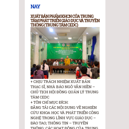
NAY
XUẤT BẢN PHẨM KHCN CỦA TRUNG
TÂM PHÁT TRIỂN GIÁO DỤC VÀ TRUYỀN
THÔNG (TRUNG TÂM CEDC)
+ CHỊU TRÁCH NHIỆM XUẤT BẢN:
THẠC SĨ, NHÀ BÁO NGÔ VĂN HIỀN –
CHỦ TỊCH HỘI ĐỒNG QUẢN LÝ TRUNG
TÂM CEDC
+ TÔN CHỈ MỤC ĐÍCH:
ĐĂNG TẢI CÁC NỘI DUNG VỀ NGHIÊN
CỨU KHOA HỌC VÀ PHÁT TRIỂN CÔNG
NGHỆ TRONG LĨNH VỰC GIÁO DỤC –
ĐÀO TAO; THÔNG TIN – TRUYỀN
THÔNG; CÁC HOẠT ĐỘNG CỦA TRUNG