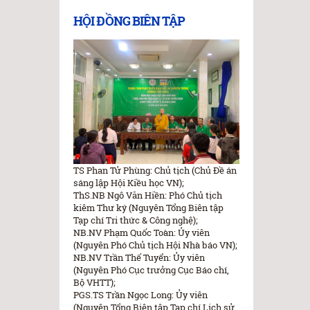
HỘI ĐỒNG BIÊN TẬP
TS Phan Tử Phùng: Chủ tịch (Chủ Đề án
sáng lập Hội Kiều học VN);
ThS.NB Ngô Văn Hiền: Phó Chủ tịch
kiêm Thư ký (Nguyên Tổng Biên tập
Tạp chí Tri thức & Công nghệ);
NB.NV Phạm Quốc Toàn: Ủy viên
(Nguyên Phó Chủ tịch Hội Nhà báo VN);
NB.NV Trần Thế Tuyển: Ủy viên
(Nguyên Phó Cục trưởng Cục Báo chí,
Bộ VHTT);
PGS.TS Trần Ngọc Long: Ủy viên
(Nguyên Tổng Biên tập Tạp chí Lịch sử