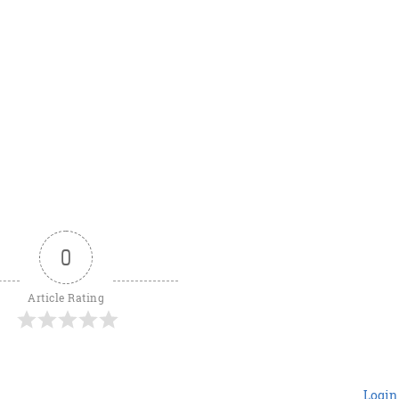
0
Article Rating
Login