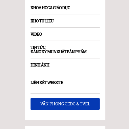
KHOA HỌC & GIÁO DỤC
KHO TƯ LIỆU
VIDEO
TIN TỨC
ĐĂNG KÝ MUA XUẤT BẢN PHẨM
HÌNH ẢNH
LIÊN KẾT WEBSITE
VĂN PHÒNG CEDC & TVEL