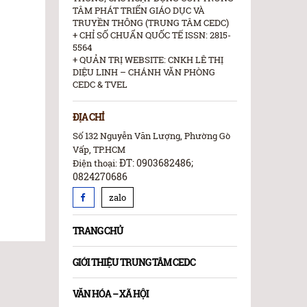
TÂM PHÁT TRIỂN GIÁO DỤC VÀ
TRUYỀN THÔNG (TRUNG TÂM CEDC)
+ CHỈ SỐ CHUẨN QUỐC TẾ ISSN: 2815-
5564
+ QUẢN TRỊ WEBSITE: CNKH LÊ THỊ
DIỆU LINH – CHÁNH VĂN PHÒNG
CEDC & TVEL
ĐỊA CHỈ
Số 132 Nguyễn Văn Lượng, Phường Gò
Vấp, TP.HCM
ĐT: 0903682486;
Điện thoại:
0824270686
zalo
TRANG CHỦ
GIỚI THIỆU TRUNG TÂM CEDC
VĂN HÓA – XÃ HỘI