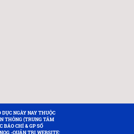
 DỤC NGÀY NAY THUỘC
ỀN THÔNG (TRUNG TÂM
C BÁO CHÍ & GP SỐ
NQG -QUẢN TRỊ WEBSITE: