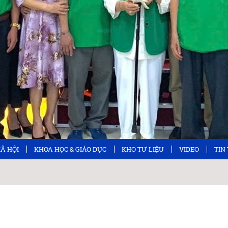
XÃ HỘI
KHOA HỌC & GIÁO DỤC
KHO TƯ LIỆU
VIDEO
TIN