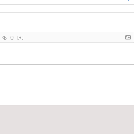
{}
[+]