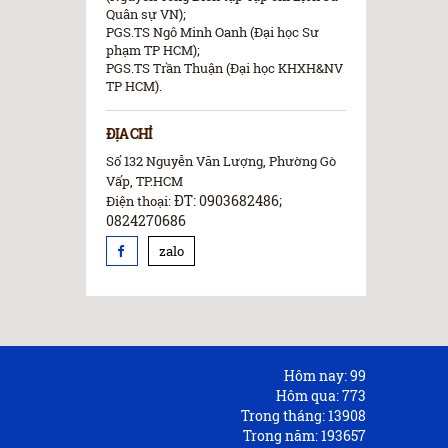
Quân sự VN);
PGS.TS Ngô Minh Oanh (Đại học Sư
phạm TP HCM);
PGS.TS Trần Thuận (Đại học KHXH&NV
TP HCM).
ĐỊA CHỈ
Số 132 Nguyễn Văn Lượng, Phường Gò
Vấp, TP.HCM
ĐT: 0903682486;
Điện thoại:
0824270686
zalo
Hôm nay:
99
Hôm qua:
773
Trong tháng:
13908
Trong năm:
193657