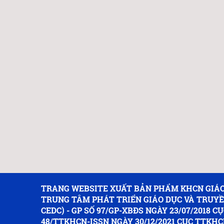
TRANG WEBSITE XUẤT BẢN PHẨM KHCN GIÁO
TRUNG TÂM PHÁT TRIỂN GIÁO DỤC VÀ TRUY
CEDC) - GP SỐ 97/GP-XBĐS NGÀY 23/07/2018 CỤ
48/TTKHCN-ISSN NGÀY 30/12/2021 CỤC TTKHC