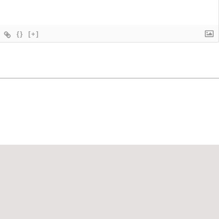
{}
[+]