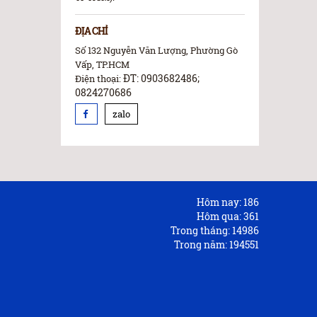
ĐỊA CHỈ
Số 132 Nguyễn Văn Lượng, Phường Gò
Vấp, TP.HCM
ĐT: 0903682486;
Điện thoại:
0824270686
zalo
Hôm nay:
186
Hôm qua:
361
Trong tháng:
14986
Trong năm:
194551