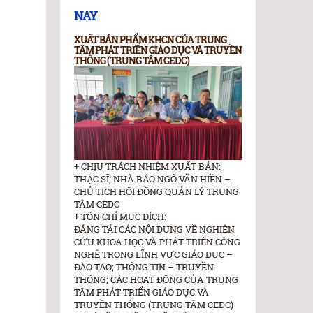
NAY
XUẤT BẢN PHẨM KHCN CỦA TRUNG
TÂM PHÁT TRIỂN GIÁO DỤC VÀ TRUYỀN
THÔNG (TRUNG TÂM CEDC)
+ CHỊU TRÁCH NHIỆM XUẤT BẢN:
THẠC SĨ, NHÀ BÁO NGÔ VĂN HIỀN –
CHỦ TỊCH HỘI ĐỒNG QUẢN LÝ TRUNG
TÂM CEDC
+ TÔN CHỈ MỤC ĐÍCH:
ĐĂNG TẢI CÁC NỘI DUNG VỀ NGHIÊN
CỨU KHOA HỌC VÀ PHÁT TRIỂN CÔNG
NGHỆ TRONG LĨNH VỰC GIÁO DỤC –
ĐÀO TAO; THÔNG TIN – TRUYỀN
THÔNG; CÁC HOẠT ĐỘNG CỦA TRUNG
TÂM PHÁT TRIỂN GIÁO DỤC VÀ
TRUYỀN THÔNG (TRUNG TÂM CEDC)