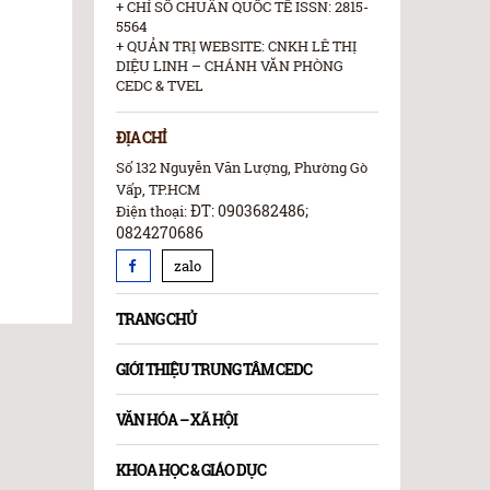
+ CHỈ SỐ CHUẨN QUỐC TẾ ISSN: 2815-
5564
+ QUẢN TRỊ WEBSITE: CNKH LÊ THỊ
DIỆU LINH – CHÁNH VĂN PHÒNG
CEDC & TVEL
ĐỊA CHỈ
Số 132 Nguyễn Văn Lượng, Phường Gò
Vấp, TP.HCM
ĐT: 0903682486;
Điện thoại:
0824270686
zalo
TRANG CHỦ
GIỚI THIỆU TRUNG TÂM CEDC
VĂN HÓA – XÃ HỘI
KHOA HỌC & GIÁO DỤC