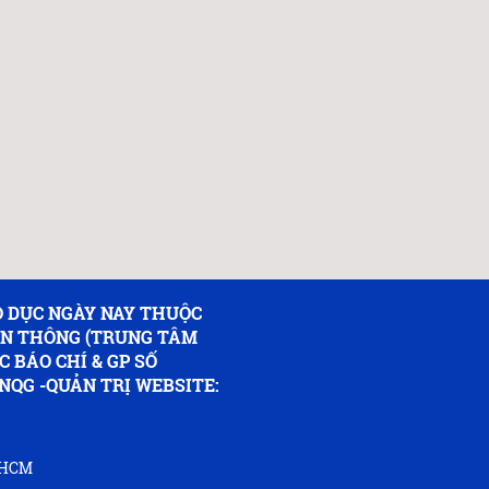
 DỤC NGÀY NAY THUỘC
ỀN THÔNG (TRUNG TÂM
C BÁO CHÍ & GP SỐ
NQG -QUẢN TRỊ WEBSITE:
P.HCM