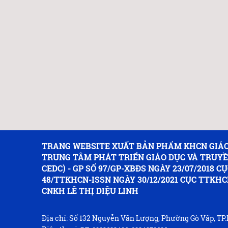
TRANG WEBSITE XUẤT BẢN PHẨM KHCN GIÁO
TRUNG TÂM PHÁT TRIỂN GIÁO DỤC VÀ TRUY
CEDC) - GP SỐ 97/GP-XBĐS NGÀY 23/07/2018 CỤ
48/TTKHCN-ISSN NGÀY 30/12/2021 CỤC TTKHC
CNKH LÊ THỊ DIỆU LINH
Địa chỉ: Số 132 Nguyễn Văn Lượng, Phường Gò Vấp, T