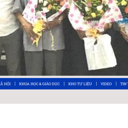
XÃ HỘI
KHOA HỌC & GIÁO DỤC
KHO TƯ LIỆU
VIDEO
TIN