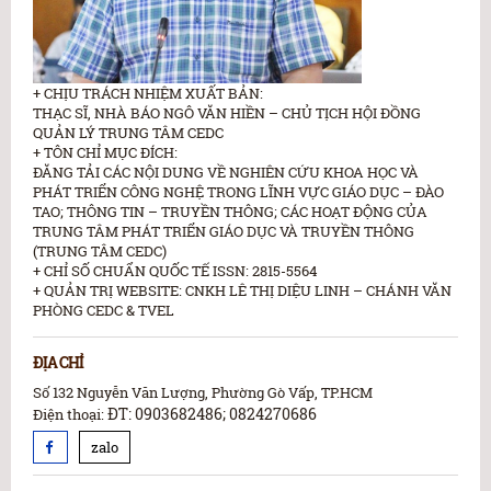
+ CHỊU TRÁCH NHIỆM XUẤT BẢN:
THẠC SĨ, NHÀ BÁO NGÔ VĂN HIỀN – CHỦ TỊCH HỘI ĐỒNG
QUẢN LÝ TRUNG TÂM CEDC
+ TÔN CHỈ MỤC ĐÍCH:
ĐĂNG TẢI CÁC NỘI DUNG VỀ NGHIÊN CỨU KHOA HỌC VÀ
PHÁT TRIỂN CÔNG NGHỆ TRONG LĨNH VỰC GIÁO DỤC – ĐÀO
TAO; THÔNG TIN – TRUYỀN THÔNG; CÁC HOẠT ĐỘNG CỦA
TRUNG TÂM PHÁT TRIỂN GIÁO DỤC VÀ TRUYỀN THÔNG
(TRUNG TÂM CEDC)
+ CHỈ SỐ CHUẨN QUỐC TẾ ISSN: 2815-5564
+ QUẢN TRỊ WEBSITE: CNKH LÊ THỊ DIỆU LINH – CHÁNH VĂN
PHÒNG CEDC & TVEL
ĐỊA CHỈ
Số 132 Nguyễn Văn Lượng, Phường Gò Vấp, TP.HCM
ĐT: 0903682486; 0824270686
Điện thoại:
zalo