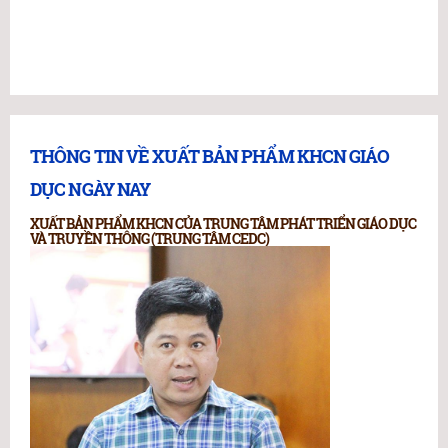
THÔNG TIN VỀ XUẤT BẢN PHẨM KHCN GIÁO
DỤC NGÀY NAY
XUẤT BẢN PHẨM KHCN CỦA TRUNG TÂM PHÁT TRIỂN GIÁO DỤC
VÀ TRUYỀN THÔNG (TRUNG TÂM CEDC)