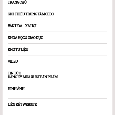
TRANG CHỦ
GIỚI THIỆU TRUNG TÂM CEDC
VĂN HÓA – XÃ HỘI
KHOA HỌC & GIÁO DỤC
KHO TƯ LIỆU
VIDEO
TIN TỨC
ĐĂNG KÝ MUA XUẤT BẢN PHẨM
HÌNH ẢNH
LIÊN KẾT WEBSITE