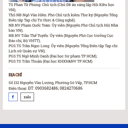
TS Phan Tử Phùng: Chủ tịch (Chủ Đề án sáng lập Hội Kiều học
VN);
ThS.NB Ngô Văn Hiền: Phó Chủ tịch kiêm Thư ký (Nguyên Tổng
Biên tập Tạp chí Tri thức & Công nghệ);
NB.NV Phạm Quốc Toàn: Ủy viên (Nguyên Phó Chủ tịch Hội Nhà
báo VN);
NB.NV Trần Thế Tuyển: Ủy viên (Nguyên Phó Cục trưởng Cục
Báo chí, Bộ VHTT);
PGS.TS Trần Ngọc Long: Ủy viên (Nguyên Tổng Biên tập Tạp chí
Lịch sử Quân sự VN);
PGS.TS Ngô Minh Oanh (Đại học Sư phạm TP HCM);
PGS.TS Trần Thuận (Đại học KHXH&NV TP HCM).
ĐỊA CHỈ
Số 132 Nguyễn Văn Lượng, Phường Gò Vấp, TP.HCM
ĐT: 0903682486; 0824270686
Điện thoại:
zalo