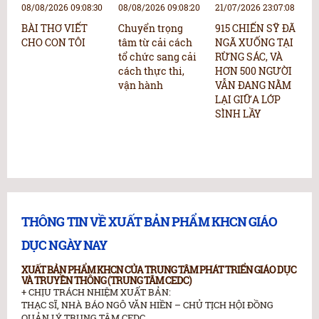
08/08/2026 09:08:30
08/08/2026 09:08:20
21/07/2026 23:07:08
2
BÀI THƠ VIẾT
Chuyển trọng
915 CHIẾN SỸ ĐÃ
N
CHO CON TÔI
tâm từ cải cách
NGÃ XUỐNG TẠI
N
tổ chức sang cải
RỪNG SÁC, VÀ
p
cách thực thi,
HƠN 500 NGƯỜI
“
vận hành
VẪN ĐANG NẰM
b
LẠI GIỮA LỚP
k
SÌNH LẦY
c
h
THÔNG TIN VỀ XUẤT BẢN PHẨM KHCN GIÁO
DỤC NGÀY NAY
XUẤT BẢN PHẨM KHCN CỦA TRUNG TÂM PHÁT TRIỂN GIÁO DỤC
VÀ TRUYỀN THÔNG (TRUNG TÂM CEDC)
+ CHỊU TRÁCH NHIỆM XUẤT BẢN:
THẠC SĨ, NHÀ BÁO NGÔ VĂN HIỀN – CHỦ TỊCH HỘI ĐỒNG
QUẢN LÝ TRUNG TÂM CEDC