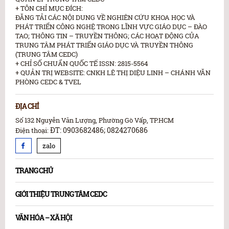
+ TÔN CHỈ MỤC ĐÍCH:
ĐĂNG TẢI CÁC NỘI DUNG VỀ NGHIÊN CỨU KHOA HỌC VÀ
PHÁT TRIỂN CÔNG NGHỆ TRONG LĨNH VỰC GIÁO DỤC – ĐÀO
TAO; THÔNG TIN – TRUYỀN THÔNG; CÁC HOẠT ĐỘNG CỦA
TRUNG TÂM PHÁT TRIỂN GIÁO DỤC VÀ TRUYỀN THÔNG
(TRUNG TÂM CEDC)
+ CHỈ SỐ CHUẨN QUỐC TẾ ISSN: 2815-5564
+ QUẢN TRỊ WEBSITE: CNKH LÊ THỊ DIỆU LINH – CHÁNH VĂN
PHÒNG CEDC & TVEL
ĐỊA CHỈ
Số 132 Nguyễn Văn Lượng, Phường Gò Vấp, TP.HCM
ĐT: 0903682486; 0824270686
Điện thoại:
zalo
TRANG CHỦ
GIỚI THIỆU TRUNG TÂM CEDC
VĂN HÓA – XÃ HỘI