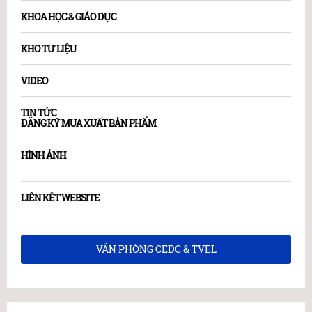
KHOA HỌC & GIÁO DỤC
KHO TƯ LIỆU
VIDEO
TIN TỨC
ĐĂNG KÝ MUA XUẤT BẢN PHẨM
HÌNH ẢNH
LIÊN KẾT WEBSITE
VĂN PHÒNG CEDC & TVEL