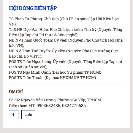
HỘI ĐỒNG BIÊN TẬP
TS Phan Tử Phùng: Chủ tịch (Chủ Đề án sáng lập Hội Kiều học
VN);
ThS.NB Ngô Văn Hiền: Phó Chủ tịch kiêm Thư ký (Nguyên Tổng
Biên tập Tạp chí Tri thức & Công nghệ);
NB.NV Phạm Quốc Toàn: Ủy viên (Nguyên Phó Chủ tịch Hội Nhà
báo VN);
NB.NV Trần Thế Tuyển: Ủy viên (Nguyên Phó Cục trưởng Cục
Báo chí, Bộ VHTT);
PGS.TS Trần Ngọc Long: Ủy viên (Nguyên Tổng Biên tập Tạp chí
Lịch sử Quân sự VN);
PGS.TS Ngô Minh Oanh (Đại học Sư phạm TP HCM);
PGS.TS Trần Thuận (Đại học KHXH&NV TP HCM).
ĐỊA CHỈ
Số 132 Nguyễn Văn Lượng, Phường Gò Vấp, TP.HCM
ĐT: 0903682486; 0824270686
Điện thoại:
zalo