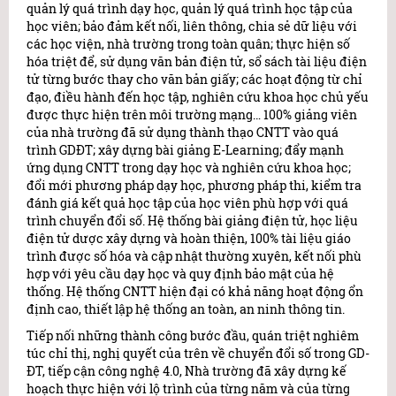
quản lý quá trình dạy học, quản lý quá trình học tập của
học viên; bảo đảm kết nối, liên thông, chia sẻ dữ liệu với
các học viện, nhà trường trong toàn quân; thực hiện số
hóa triệt để, sử dụng văn bản điện tử, sổ sách tài liệu điện
tử từng bước thay cho văn bản giấy; các hoạt động từ chỉ
đạo, điều hành đến học tập, nghiên cứu khoa học chủ yếu
được thực hiện trên môi trường mạng… 100% giảng viên
của nhà trường đã sử dụng thành thạo CNTT vào quá
trình GDĐT; xây dựng bài giảng E-Learning; đẩy mạnh
ứng dụng CNTT trong dạy học và nghiên cứu khoa học;
đổi mới phương pháp dạy học, phương pháp thi, kiểm tra
đánh giá kết quả học tập của học viên phù hợp với quá
trình chuyển đổi số. Hệ thống bài giảng điện tử, học liệu
điện tử dược xây dựng và hoàn thiện, 100% tài liệu giáo
trình được số hóa và cập nhật thường xuyên, kết nối phù
hợp với yêu cầu dạy học và quy định bảo mật của hệ
thống. Hệ thống CNTT hiện đại có khả năng hoạt động ổn
định cao, thiết lập hệ thống an toàn, an ninh thông tin.
Tiếp nối những thành công bước đầu, quán triệt nghiêm
túc chỉ thị, nghị quyết của trên về chuyển đổi số trong GD-
ĐT, tiếp cận công nghệ 4.0, Nhà trường đã xây dựng kế
hoạch thực hiện với lộ trình của từng năm và của từng