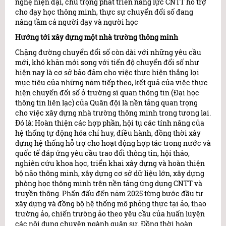
nghệ hiện đại, chú trọng phát triển năng lực CNTT hỗ trợ
cho dạy học thông minh, thực sự chuyển đổi số đang
nâng tầm cả người dạy và người học
Hướng tới xây dựng một nhà trường thông minh
Chặng đường chuyển đổi số còn dài với những yêu cầu
mới, khó khăn mới song với tiến độ chuyển đổi số như
hiện nay là cơ sở bảo đảm cho việc thực hiện thắng lợi
mục tiêu của những năm tiếp theo, kết quả của việc thực
hiện chuyển đổi số ở trường sĩ quan thông tin (Đại học
thông tin liên lạc) của Quân đội là nền tảng quan trọng
cho việc xây dựng nhà trường thông minh trong tương lai.
Đó là: Hoàn thiện các hợp phần, hội tụ các tính năng của
hệ thống tự động hóa chỉ huy, điều hành, đồng thời xây
dựng hệ thống hỗ trợ cho hoạt động hợp tác trong nước và
quốc tế đáp ứng yêu cầu trao đổi thông tin, hội thảo,
nghiên cứu khoa học, triển khai xây dựng và hoàn thiện
bộ não thông minh, xây dựng cơ sở dữ liệu lớn, xây dựng
phòng học thông minh trên nền tảng ứng dụng CNTT và
truyền thông. Phấn đấu đến năm 2025 từng bước đầu tư
xây dựng và đồng bộ hệ thống mô phỏng thực tại ảo, thao
trường ảo, chiến trường ảo theo yêu cầu của huấn luyện
các nội dung chuyên ngành quân sự. Đồng thời hoàn