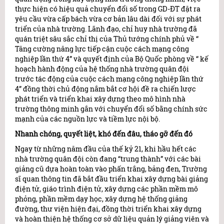
thực hiện có hiệu quả chuyển đổi số trong GD-ĐT đặt ra
yêu cầu vừa cấp bách vừa cơ bản lâu dài đối với sự phát
triển của nhà trường. Lãnh đạo, chỉ huy nhà trường đã
quán triệt sâu sắc chỉ thị của Thủ tướng chính phủ về “
Tăng cường năng lực tiếp cận cuộc cách mạng công
nghiệp lần thứ 4” và quyết định của Bộ Quốc phòng về “ kế
hoạch hành động của hệ thống nhà trường quân đội
trước tác động của cuộc cách mạng công nghiệp lần thứ
4” đồng thời chủ động nắm bắt cơ hội đề ra chiến lược
phát triển và triển khai xây dựng theo mô hình nhà
trường thông minh gắn với chuyển đổi số bằng chính sức
mạnh của các nguồn lực và tiềm lực nội bộ.
Nhanh chóng, quyết liệt, khó đến đâu, tháo gỡ đến đó
Ngay từ những năm đầu của thế kỷ 21, khi hầu hết các
nhà trường quân đội còn đang “trung thành” với các bài
giảng cũ dựa hoàn toàn vào phấn trắng, bảng đen, Trường
sĩ quan thông tin đã bắt đầu triển khai xây dựng bài giảng
điện tử, giáo trình điện tử, xây dựng các phần mềm mô
phỏng, phần mềm dạy học, xây dựng hệ thống giảng
đường, thư viện hiện đại, đồng thời triển khai xây dựng
và hoàn thiện hệ thống cơ sở dữ liệu quản lý giảng viên và