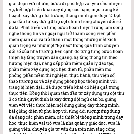
giai đoạn với những bước đi phù hợp với yêu cầu nhiệm
vụ, kết hợp triển khai xây dựng các hạng mục trong kế
hoạch xây dựng nhà trường thông minh giai đoạn 2. Đột
phá đầu tư xây dựng 3 trụ cột chính trong chuyển đổi số
đó là: Phát triển và từng bước hoàn thiện Trung tâm công
nghệ thông tin và ngoại ngữ trở thành công viên phần
mềm quân đội và trở thành một trong những mắt xích
quan trọng và như một “Bộ não” trong quá trình chuyển
đổi số của nhà trường. Bên cạnh đó từng từng bước hoàn
thiện hạ tầng truyền dẫn quang, hạ tầng thông tin theo
hướng hiện đại, nâng cấp phần mềm quản lý đào tạo,
phần mềm xây dựng học liệu điện tử, phần mền mô
phỏng, phần mềm thí nghiệm, thực hành, thư viện số,
thao trường số và xây dựng phòng học thông minh với
trang bị hiện đại… đã được triển khai có hiệu quả trong
thực tiễn. Đồng thời quan tâm đầu tư xây dựng trụ cột thứ
3 có tính quyết định là xây dựng đội ngũ cán bộ, giảng
viên với việc thực hiện nội dung giảng dạy thông minh,
bài giảng điện tử phù hợp với từng đối tượng; ứng dụng
đa dạng các phần mềm, các thiết bị thông minh trong dạy
học; thực hiện vai trò vừa là nhà quản ý giáo dục, vừa là
giảng viên, chuyên gia tư vấn dựa trên nền tảng công