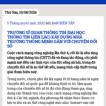
Thứ Hai, 10/08/2026
Đăng
5 Tháng mười một, 2022
bởi
BAN BIÊN TẬP
trong
TRƯỜNG SĨ QUAN THÔNG TIN (ĐẠI HỌC
THÔNG TIN LIÊN LẠC) XÂY DỰNG NHÀ
TRƯỜNG THÔNG MINH GẮN VỚI CHUYỂN ĐỔI
SỐ
Cuộc cách mạng công nghiệp lần thứ 4, cốt lõi là nền tảng
công nghệ thông tin (CNTT) đã và đang tác động, chi phối
mạnh mẽ đến các lĩnh vực của đời sống xã hội, trong đó
chuyến đổi số là xu thế tất yếu, mang tính cấp thiết trong
giai đoạn hiện nay.
Trong nước, chính phủ đã lấy ngày 10.10 hàng năm là ngày
chuyển đổi số quốc gia để khảng định vị trí, tầm quan
trọng của chuyển đổi số từ đó chủ động tham gia, ứng
dụng các thành tựu của cuộc cách mạng công nghiệp lần
thứ 4. Các bộ, ngành, địa phương đã nhận thức được cơ
hội to lớn và xu thế công nghệ mới như: Intenet vạn vật