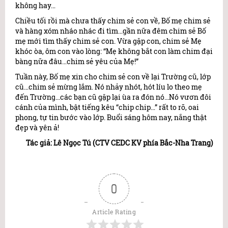
không hay…
Chiều tối rồi mà chưa thấy chim sẻ con về, Bố mẹ chim sẻ
và hàng xóm nháo nhác đi tìm…gần nữa đêm chim sẻ Bố
mẹ mới tìm thấy chim sẻ con. Vừa gặp con, chim sẻ Mẹ
khóc òa, ôm con vào lòng: “Mẹ không bắt con làm chim đại
bàng nữa đâu…chim sẻ yêu của Mẹ!”
Tuần này, Bố mẹ xin cho chim sẻ con về lại Trường cũ, lớp
cũ…chim sẻ mừng lắm. Nó nhảy nhót, hót líu lo theo mẹ
đến Trường…các bạn cũ gặp lại ùa ra đón nó…Nó vươn đôi
cánh của mình, bật tiếng kêu “chip chip…” rất to rõ, oai
phong, tự tin bước vào lớp. Buổi sáng hôm nay, nắng thật
đẹp và yên ả!
Tác giả: Lê Ngọc Tú (CTV CEDC KV phía Bắc-Nha Trang)
0
Article Rating