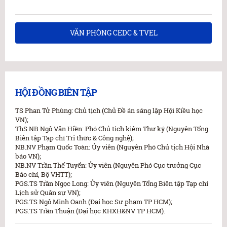
VĂN PHÒNG CEDC & TVEL
HỘI ĐỒNG BIÊN TẬP
TS Phan Tử Phùng: Chủ tịch (Chủ Đề án sáng lập Hội Kiều học
VN);
ThS.NB Ngô Văn Hiền: Phó Chủ tịch kiêm Thư ký (Nguyên Tổng
Biên tập Tạp chí Tri thức & Công nghệ);
NB.NV Phạm Quốc Toàn: Ủy viên (Nguyên Phó Chủ tịch Hội Nhà
báo VN);
NB.NV Trần Thế Tuyển: Ủy viên (Nguyên Phó Cục trưởng Cục
Báo chí, Bộ VHTT);
PGS.TS Trần Ngọc Long: Ủy viên (Nguyên Tổng Biên tập Tạp chí
Lịch sử Quân sự VN);
PGS.TS Ngô Minh Oanh (Đại học Sư phạm TP HCM);
PGS.TS Trần Thuận (Đại học KHXH&NV TP HCM).