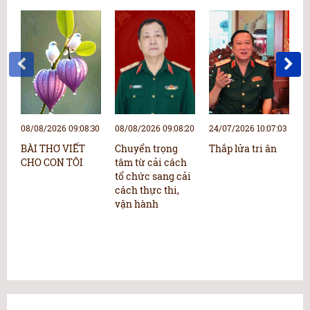
08/08/2026 09:08:30
08/08/2026 09:08:20
24/07/2026 10:07:03
2
BÀI THƠ VIẾT
Chuyển trọng
Thắp lửa tri ân
L
CHO CON TÔI
tâm từ cải cách
v
tổ chức sang cải
cách thực thi,
vận hành