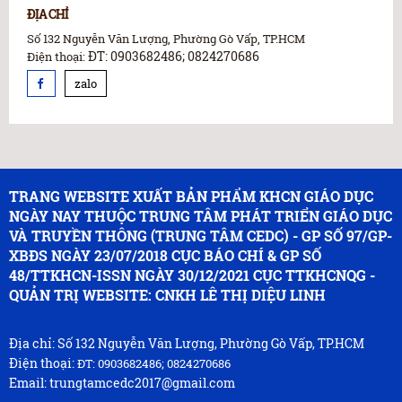
ĐỊA CHỈ
Số 132 Nguyễn Văn Lượng, Phường Gò Vấp, TP.HCM
ĐT: 0903682486; 0824270686
Điện thoại:
zalo
TRANG WEBSITE XUẤT BẢN PHẨM KHCN GIÁO DỤC
NGÀY NAY THUỘC TRUNG TÂM PHÁT TRIỂN GIÁO DỤC
VÀ TRUYỀN THÔNG (TRUNG TÂM CEDC) - GP SỐ 97/GP-
XBĐS NGÀY 23/07/2018 CỤC BÁO CHÍ & GP SỐ
48/TTKHCN-ISSN NGÀY 30/12/2021 CỤC TTKHCNQG -
QUẢN TRỊ WEBSITE: CNKH LÊ THỊ DIỆU LINH
Địa chỉ: Số 132 Nguyễn Văn Lượng, Phường Gò Vấp, TP.HCM
Điện thoại:
ĐT: 0903682486; 0824270686
Email: trungtamcedc2017@gmail.com