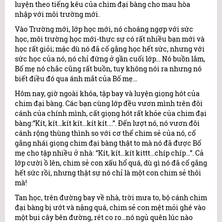
luyện theo tiếng kêu của chim đại bàng cho mau hòa
nhập với môi trường mới.
Vào Trường mới, lớp học mới, nó choáng ngợp với sức
học, môi trường học mới-thực sự có rất nhiều bạn mới và
học rất giỏi; mặc dù nó đã cố gắng học hết sức, nhưng với
sức học của nó, nó chỉ đứng ở gần cuối lớp… Nó buồn lắm,
Bố mẹ nó chắc cũng rất buồn, tuy không nói ra nhưng nó
biết điều đó qua ánh mắt của Bố mẹ…
Hôm nay, giờ ngoài khóa, tập bay và luyện giọng hót của
chim đại bàng. Các bạn cùng lớp đều vươn mình trên đôi
cánh của chính mình, cất giọng hót rất khỏe của chim đại
bàng:”Kít, kít…kít kít…kít kít….”. Đến lượt nó, nó vươn đôi
cánh rộng thùng thình so với cơ thể chim sẻ của nó, cố
gắng nhái giọng chim đại bàng thật to mà nó đã được Bố
mẹ cho tập nhiều ở nhà: “Kít, kít…kít kittt…chíp chíp…”. Cả
lớp cười ồ lên, chim sẻ con xấu hổ quá, dù gì nó đã cố gắng
hết sức rồi, nhưng thật sự nó chỉ là một con chim sẻ thôi
mà!
Tan học, trên đường bay về nhà, trời mưa to, bộ cánh chim
đại bàng bị ướt và nặng quá, chim sẻ con mệt mỏi ghé vào
một bụi cây bên đường, rét co ro…nó ngủ quên lúc nào