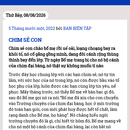
Thứ Bảy, 08/08/2026
Đăng
5 Tháng mười một, 2022
bởi
BAN BIÊN TẬP
trong
CHIM SẺ CON
Chim sẻ con chào bố mẹ rồi uể oải, loạng choạng bay ra
khỏi tổ, nó cố gắng gồng mình, dang đôi cánh rộng thùng
thình bay đến lớp. Từ ngày Bố mẹ trang bị cho nó bộ cánh
của chim đại bàng, nó thật sự không muốn tí nào
.
Trước đây học chung lớp với các bạn chim sẻ, nó tự tin
lắm, với sức học của nó trong lớp, nó còn được bầu vào tổ
học phụ của lớp, luôn được các bạn cùng lớp tin yêu, nể
phục. Mấy tháng trước, nó thấy Bố mẹ về bàn bạc gì đó,
sau đó Bố mẹ gọi nó ra nói:”Bố mẹ đã xin cho con chuyển
vào Trường chuyên của chim đại bàng, học ở môi trường
đó toàn bạn giỏi, con mới phát huy được hết tố chất, làm
rạng danh cho Bố mẹ, họ hàng”. Nó chẳng hiểu ngôi
trường chuyên đó là gì, chỉ biết từ hôm đó, Bố mẹ mang về
cho nó một bộ cánh của chim đại bàng, lại còn bắt nó