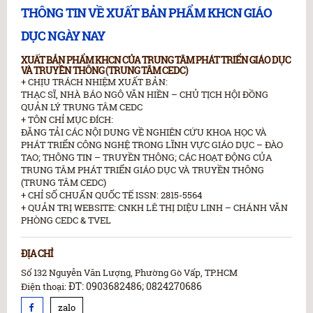
THÔNG TIN VỀ XUẤT BẢN PHẨM KHCN GIÁO
DỤC NGÀY NAY
XUẤT BẢN PHẨM KHCN CỦA TRUNG TÂM PHÁT TRIỂN GIÁO DỤC
VÀ TRUYỀN THÔNG (TRUNG TÂM CEDC)
+ CHỊU TRÁCH NHIỆM XUẤT BẢN:
THẠC SĨ, NHÀ BÁO NGÔ VĂN HIỀN – CHỦ TỊCH HỘI ĐỒNG
QUẢN LÝ TRUNG TÂM CEDC
+ TÔN CHỈ MỤC ĐÍCH:
ĐĂNG TẢI CÁC NỘI DUNG VỀ NGHIÊN CỨU KHOA HỌC VÀ
PHÁT TRIỂN CÔNG NGHỆ TRONG LĨNH VỰC GIÁO DỤC – ĐÀO
TAO; THÔNG TIN – TRUYỀN THÔNG; CÁC HOẠT ĐỘNG CỦA
TRUNG TÂM PHÁT TRIỂN GIÁO DỤC VÀ TRUYỀN THÔNG
(TRUNG TÂM CEDC)
+ CHỈ SỐ CHUẨN QUỐC TẾ ISSN: 2815-5564
+ QUẢN TRỊ WEBSITE: CNKH LÊ THỊ DIỆU LINH – CHÁNH VĂN
PHÒNG CEDC & TVEL
ĐỊA CHỈ
Số 132 Nguyễn Văn Lượng, Phường Gò Vấp, TP.HCM
ĐT: 0903682486; 0824270686
Điện thoại:
zalo