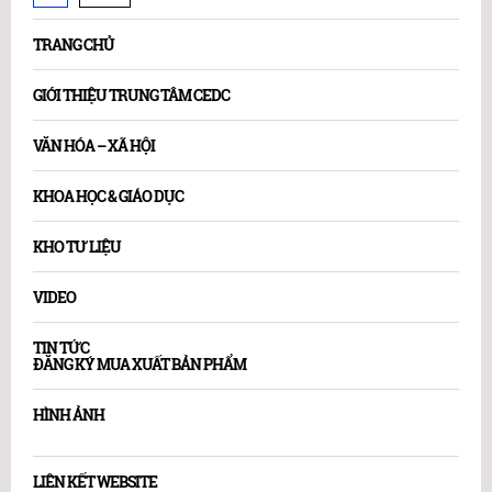
TRANG CHỦ
GIỚI THIỆU TRUNG TÂM CEDC
VĂN HÓA – XÃ HỘI
KHOA HỌC & GIÁO DỤC
KHO TƯ LIỆU
VIDEO
TIN TỨC
ĐĂNG KÝ MUA XUẤT BẢN PHẨM
HÌNH ẢNH
LIÊN KẾT WEBSITE