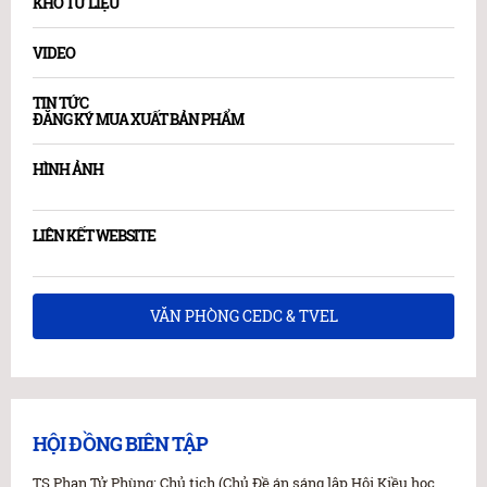
KHO TƯ LIỆU
VIDEO
TIN TỨC
ĐĂNG KÝ MUA XUẤT BẢN PHẨM
HÌNH ẢNH
LIÊN KẾT WEBSITE
VĂN PHÒNG CEDC & TVEL
HỘI ĐỒNG BIÊN TẬP
TS Phan Tử Phùng: Chủ tịch (Chủ Đề án sáng lập Hội Kiều học