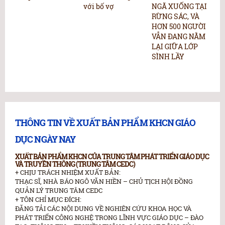
với bố vợ
NGÃ XUỐNG TẠI
N
RỪNG SÁC, VÀ
p
HƠN 500 NGƯỜI
“
VẪN ĐANG NẰM
b
LẠI GIỮA LỚP
k
SÌNH LẦY
c
h
THÔNG TIN VỀ XUẤT BẢN PHẨM KHCN GIÁO
DỤC NGÀY NAY
XUẤT BẢN PHẨM KHCN CỦA TRUNG TÂM PHÁT TRIỂN GIÁO DỤC
VÀ TRUYỀN THÔNG (TRUNG TÂM CEDC)
+ CHỊU TRÁCH NHIỆM XUẤT BẢN:
THẠC SĨ, NHÀ BÁO NGÔ VĂN HIỀN – CHỦ TỊCH HỘI ĐỒNG
QUẢN LÝ TRUNG TÂM CEDC
+ TÔN CHỈ MỤC ĐÍCH:
ĐĂNG TẢI CÁC NỘI DUNG VỀ NGHIÊN CỨU KHOA HỌC VÀ
PHÁT TRIỂN CÔNG NGHỆ TRONG LĨNH VỰC GIÁO DỤC – ĐÀO