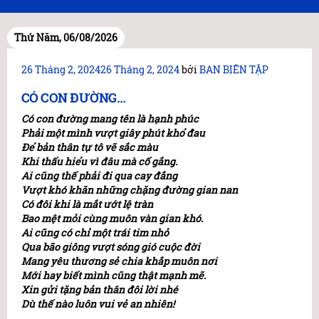
Thứ Năm, 06/08/2026
Đăng
26 Tháng 2, 2024
26 Tháng 2, 2024
bởi
BAN BIÊN TẬP
trong
CÓ CON ĐƯỜNG…
Có con đường mang tên là hạnh phúc
Phải một mình vượt giây phút khổ đau
Để bản thân tự tô vẽ sắc màu
Khi thấu hiểu vì đâu mà cố gắng.
Ai cũng thế phải đi qua cay đắng
Vượt khó khăn những chặng đường gian nan
Có đôi khi là mắt ướt lệ tràn
Bao mệt mỏi cùng muôn vàn gian khó.
Ai cũng có chỉ một trái tim nhỏ
Qua bão giông vượt sóng gió cuộc đời
Mang yêu thương sẻ chia khắp muôn nơi
Mới hay biết mình cũng thật mạnh mẽ.
Xin gửi tặng bản thân đôi lời nhé
Dù thế nào luôn vui vẻ an nhiên!