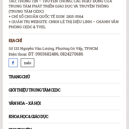
TAO; THÔNG TIN – TRUYỀN THÔNG; CÁC HOẠT ĐỘNG CỦA
TRUNG TÂM PHÁT TRIỂN GIÁO DỤC VÀ TRUYỀN THÔNG
(TRUNG TÂM CEDC)
+ CHỈ SỐ CHUẨN QUỐC TẾ ISSN: 2815-5564
+ QUẢN TRỊ WEBSITE: CNKH LÊ THỊ DIỆU LINH – CHÁNH VĂN
PHÒNG CEDC & TVEL
ĐỊA CHỈ
Số 132 Nguyễn Văn Lượng, Phường Gò Vấp, TP.HCM
ĐT: 0903682486; 0824270686
Điện thoại:
zalo
TRANG CHỦ
GIỚI THIỆU TRUNG TÂM CEDC
VĂN HÓA – XÃ HỘI
KHOA HỌC & GIÁO DỤC