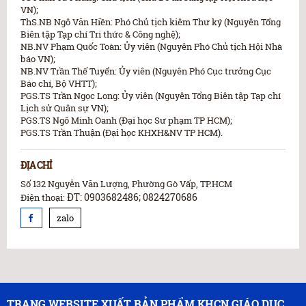
VN);
ThS.NB Ngô Văn Hiền: Phó Chủ tịch kiêm Thư ký (Nguyên Tổng
Biên tập Tạp chí Tri thức & Công nghệ);
NB.NV Phạm Quốc Toàn: Ủy viên (Nguyên Phó Chủ tịch Hội Nhà
báo VN);
NB.NV Trần Thế Tuyển: Ủy viên (Nguyên Phó Cục trưởng Cục
Báo chí, Bộ VHTT);
PGS.TS Trần Ngọc Long: Ủy viên (Nguyên Tổng Biên tập Tạp chí
Lịch sử Quân sự VN);
PGS.TS Ngô Minh Oanh (Đại học Sư phạm TP HCM);
PGS.TS Trần Thuận (Đại học KHXH&NV TP HCM).
ĐỊA CHỈ
Số 132 Nguyễn Văn Lượng, Phường Gò Vấp, TP.HCM
ĐT: 0903682486; 0824270686
Điện thoại:
zalo
TRANG WEBSITE XUẤT BẢN PHẨM KHCN GIÁO DỤC