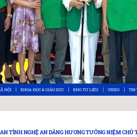
XÃ HỘI
KHOA HỌC & GIÁO DỤC
KHO TƯ LIỆU
VIDEO
TIN
NG AN TỈNH NGHỆ AN DÂNG HƯƠNG TƯỞNG NIỆM CHỦ 