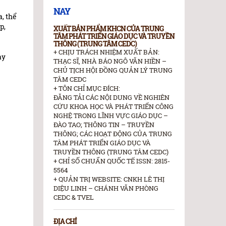
NAY
, thể
p,
XUẤT BẢN PHẨM KHCN CỦA TRUNG
TÂM PHÁT TRIỂN GIÁO DỤC VÀ TRUYỀN
THÔNG (TRUNG TÂM CEDC)
+ CHỊU TRÁCH NHIỆM XUẤT BẢN:
ay
THẠC SĨ, NHÀ BÁO NGÔ VĂN HIỀN –
CHỦ TỊCH HỘI ĐỒNG QUẢN LÝ TRUNG
TÂM CEDC
+ TÔN CHỈ MỤC ĐÍCH:
ĐĂNG TẢI CÁC NỘI DUNG VỀ NGHIÊN
CỨU KHOA HỌC VÀ PHÁT TRIỂN CÔNG
NGHỆ TRONG LĨNH VỰC GIÁO DỤC –
ĐÀO TAO; THÔNG TIN – TRUYỀN
THÔNG; CÁC HOẠT ĐỘNG CỦA TRUNG
TÂM PHÁT TRIỂN GIÁO DỤC VÀ
TRUYỀN THÔNG (TRUNG TÂM CEDC)
+ CHỈ SỐ CHUẨN QUỐC TẾ ISSN: 2815-
5564
+ QUẢN TRỊ WEBSITE: CNKH LÊ THỊ
DIỆU LINH – CHÁNH VĂN PHÒNG
CEDC & TVEL
ĐỊA CHỈ