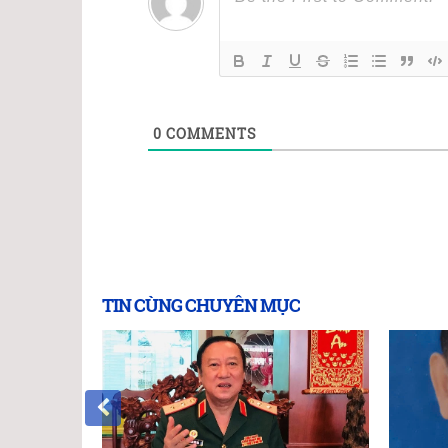
0
COMMENTS
TIN CÙNG CHUYÊN MỤC