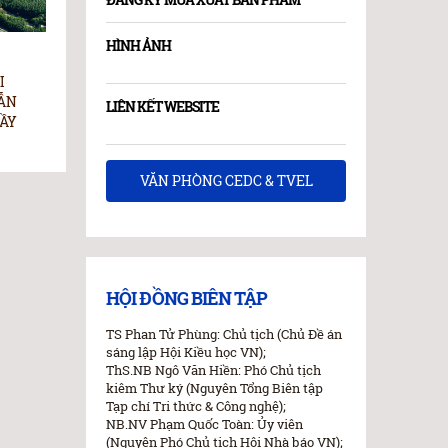
HÌNH ẢNH
21/07/2026 22:07:57
21/07/2026 22:07
I
Người đoạt Nobel không phát minh ra
Câu chuyện c
VẪN
“nhịn ăn chữa bệnh” – Ông đã khám
lượng vũ trang
LIÊN KẾT WEBSITE
LẦY
phá điều còn quan trọng hơn!
Riêng
VĂN PHÒNG CEDC & TVEL
HỘI ĐỒNG BIÊN TẬP
TS Phan Tử Phùng: Chủ tịch (Chủ Đề án
sáng lập Hội Kiều học VN);
ThS.NB Ngô Văn Hiền: Phó Chủ tịch
kiêm Thư ký (Nguyên Tổng Biên tập
Tạp chí Tri thức & Công nghệ);
NB.NV Phạm Quốc Toàn: Ủy viên
(Nguyên Phó Chủ tịch Hội Nhà báo VN);