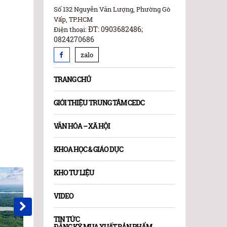
Số 132 Nguyễn Văn Lượng, Phường Gò
Vấp, TP.HCM
ĐT: 0903682486;
Điện thoại:
0824270686
zalo
TRANG CHỦ
GIỚI THIỆU TRUNG TÂM CEDC
VĂN HÓA – XÃ HỘI
KHOA HỌC & GIÁO DỤC
KHO TƯ LIỆU
VIDEO
TIN TỨC
ĐĂNG KÝ MUA XUẤT BẢN PHẨM