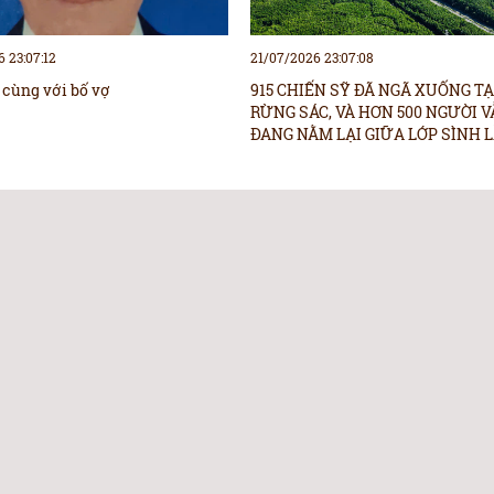
 23:07:12
21/07/2026 23:07:08
 cùng với bố vợ
915 CHIẾN SỸ ĐÃ NGÃ XUỐNG TẠ
RỪNG SÁC, VÀ HƠN 500 NGƯỜI 
ĐANG NẰM LẠI GIỮA LỚP SÌNH 