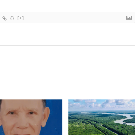
{}
[+]