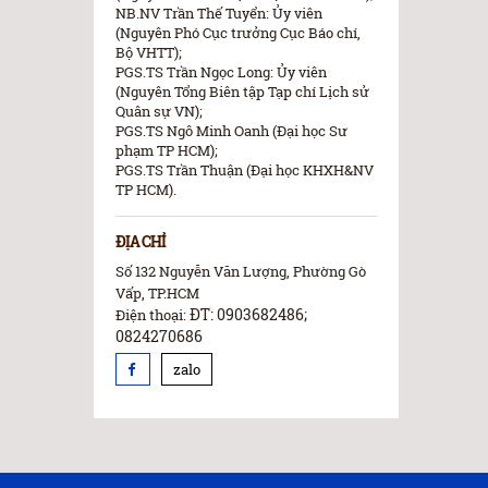
NB.NV Trần Thế Tuyển: Ủy viên
(Nguyên Phó Cục trưởng Cục Báo chí,
Bộ VHTT);
PGS.TS Trần Ngọc Long: Ủy viên
(Nguyên Tổng Biên tập Tạp chí Lịch sử
Quân sự VN);
PGS.TS Ngô Minh Oanh (Đại học Sư
phạm TP HCM);
PGS.TS Trần Thuận (Đại học KHXH&NV
TP HCM).
ĐỊA CHỈ
Số 132 Nguyễn Văn Lượng, Phường Gò
Vấp, TP.HCM
ĐT: 0903682486;
Điện thoại:
0824270686
zalo