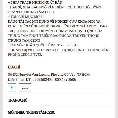
+ CHỊU TRÁCH NHIỆM XUẤT BẢN:
THẠC SĨ, NHÀ BÁO NGÔ VĂN HIỀN – CHỦ TỊCH HỘI ĐỒNG
QUẢN LÝ TRUNG TÂM CEDC
+ TÔN CHỈ MỤC ĐÍCH:
ĐĂNG TẢI CÁC NỘI DUNG VỀ NGHIÊN CỨU KHOA HỌC VÀ
PHÁT TRIỂN CÔNG NGHỆ TRONG LĨNH VỰC GIÁO DỤC – ĐÀO
TAO; THÔNG TIN – TRUYỀN THÔNG; CÁC HOẠT ĐỘNG CỦA
TRUNG TÂM PHÁT TRIỂN GIÁO DỤC VÀ TRUYỀN THÔNG
(TRUNG TÂM CEDC)
+ CHỈ SỐ CHUẨN QUỐC TẾ ISSN: 2815-5564
+ QUẢN TRỊ WEBSITE: CNKH LÊ THỊ DIỆU LINH – CHÁNH VĂN
PHÒNG CEDC & TVEL
ĐỊA CHỈ
Số 132 Nguyễn Văn Lượng, Phường Gò Vấp, TP.HCM
ĐT: 0903682486; 0824270686
Điện thoại:
zalo
TRANG CHỦ
GIỚI THIỆU TRUNG TÂM CEDC