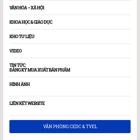
VĂN HÓA – XÃ HỘI
KHOA HỌC & GIÁO DỤC
KHO TƯ LIỆU
VIDEO
TIN TỨC
ĐĂNG KÝ MUA XUẤT BẢN PHẨM
HÌNH ẢNH
LIÊN KẾT WEBSITE
VĂN PHÒNG CEDC & TVEL