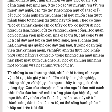
hình dung rõ nét, chân thật hơn về một “học quán” với
cảnh quan đẹp như mơ, ở đó có các “sư huynh”, “sư tỷ”, “sư
muội” say nghề, các “đồ đệ” (theo ngôn ngữ của tác giả)
bắt buộc phải nghiêm túc, chăm chỉ nếu muốn cầm được
mảnh bằng tốt nghiệp dù đúng hay trễ hạn. Theo cô giáo
“Học quán này không chỉ có thầy có trò, có người đi học,
người đi làm, người gửi xe và người khóa cổng. Học quán
còn có nhân viên mẫn cán, nhà giáo ưu tú, chủ công ty du
lịch chỉ dạy một lớp ca đầu buổi sáng, họa sĩ chăm đàn
hát, chuyên gia quảng cáo dạy đàn bầu, trưởng đoàn tiếp
viên dạy kỹ năng mềm, và nhiều anh tài thực học. Phấp
phới cùng nắng và cùng gió, trong không gian màu nhiệm
này, phép màu bùm qua chéo lại, học quán lung linh như
một bộ phim vừa hoạt hình vừa cổ tích”.
Từ những tự sự thường nhật, nhiều khi tưởng như vụn
vặt, rời rạc, tác giả ý tứ nói đến cái lý do nghề nghiệp,
những nỗ lực và hệ lụy của người thầy trong quá trình
giảng dạy. Các câu chuyện mở ra cho người đọc một cách
nhìn thấu đáo hơn về môi trường giáo dục hiện đại, với
mục tiêu đầy nhân văn là các học viên sau này sẽ trở
thành công dân toàn cầu ưu tú, có thể sống hạnh phúc ở
khắp nơi trên trái đất.