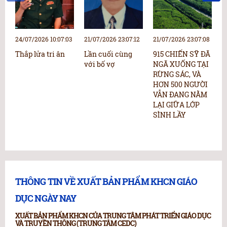
24/07/2026 10:07:03
21/07/2026 23:07:12
21/07/2026 23:07:08
2
Thắp lửa tri ân
Lần cuối cùng
915 CHIẾN SỸ ĐÃ
N
với bố vợ
NGÃ XUỐNG TẠI
N
RỪNG SÁC, VÀ
p
HƠN 500 NGƯỜI
“
VẪN ĐANG NẰM
b
LẠI GIỮA LỚP
k
SÌNH LẦY
c
h
THÔNG TIN VỀ XUẤT BẢN PHẨM KHCN GIÁO
DỤC NGÀY NAY
XUẤT BẢN PHẨM KHCN CỦA TRUNG TÂM PHÁT TRIỂN GIÁO DỤC
VÀ TRUYỀN THÔNG (TRUNG TÂM CEDC)