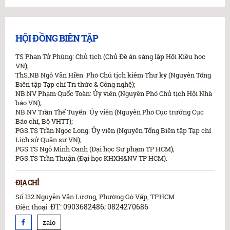
HỘI ĐỒNG BIÊN TẬP
TS Phan Tử Phùng: Chủ tịch (Chủ Đề án sáng lập Hội Kiều học
VN);
ThS.NB Ngô Văn Hiền: Phó Chủ tịch kiêm Thư ký (Nguyên Tổng
Biên tập Tạp chí Tri thức & Công nghệ);
NB.NV Phạm Quốc Toàn: Ủy viên (Nguyên Phó Chủ tịch Hội Nhà
báo VN);
NB.NV Trần Thế Tuyển: Ủy viên (Nguyên Phó Cục trưởng Cục
Báo chí, Bộ VHTT);
PGS.TS Trần Ngọc Long: Ủy viên (Nguyên Tổng Biên tập Tạp chí
Lịch sử Quân sự VN);
PGS.TS Ngô Minh Oanh (Đại học Sư phạm TP HCM);
PGS.TS Trần Thuận (Đại học KHXH&NV TP HCM).
ĐỊA CHỈ
Số 132 Nguyễn Văn Lượng, Phường Gò Vấp, TP.HCM
ĐT: 0903682486; 0824270686
Điện thoại:
zalo