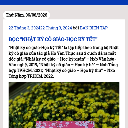
Thứ Năm, 06/08/2026
Đăng
22 Tháng 3, 2024
22 Tháng 3, 2024
bởi
BAN BIÊN TẬP
trong
ĐỌC “NHẬT KÝ CÔ GIÁO-HỌC KỲ TẾT”
“Nhật ký cô giáo-Học kỳ Tết” là tập tiếp theo trong bộ Nhật
ký cô giáo của tác giả Hồ Yên Thục sau 3 cuốn đã ra mắt
độc giả: “Nhật ký cô giáo – Học kỳ xuân” – Nxb Văn hóa-
Văn nghệ, 2019; “Nhật ký cô giáo – Học kỳ hè” – Nxb Tổng
hợp TP.HCM, 2021; “Nhật ký cô giáo – Học kỳ thu” – Nxb
Tổng hợp TP.HCM, 2022.