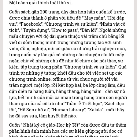
Một cách giải thích thật thú vị.
Cuốn sách gần 200 trang, dày dặn hơn hẳn cuốn kế trước,
được chia thành 8 phần với tiêu đề “ May mắn”, “Hỏi đáp
vui”, “Facebook”, “Chương trình và sự kiện”, “Nhân vật cổ
tích”, “ Tuyển dụng”, “How to pass”, “Dẫn lối”. Ngoài những
mẩu chuyện với độ dài quen thuộc vài trăm chữ bằng lối
viết dí dỏm thông minh trong những tương tác với sinh
viên, đồng nghiệp, nơi cô giáo có những trải nghiệm mới,
trong cuốn này tác giả có những câu chuyện dài tới mấy
ngàn chữ về những chủ đề như tổ chức các hội thảo, sự
kiện, tập trung trong phần “Chương trình và sự kiện”. Quá
trình từ những ý tưởng khởi đầu cho tới việc set up các
chương trình online, offline từ vài chục người tới vài
trăm người; một lớp, rồi kết hợp hai, ba lớp cùng làm, đều
đặn diễn ra hàng tuần, hàng tháng, hàng năm… cần sự nỗ
lực, hết mình của mỗi cá nhân trong hàng trăm con người
tham gia của cả cô trò như “Tuần lễ Triết học”, “Sách đọc
tôi”, “Hồ Sen chờ ai”, “Human Library”, “Xalala”…mới thấy
họ đã say sưa, tâm huyết thế nào.
Cuốn “ Nhật ký cô giáo-Học kỳ Tết” còn được đầu tư thêm
phần hình ảnh minh họa các sự kiện giúp người đọc có