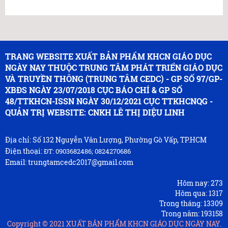
TRANG WEBSITE XUẤT BẢN PHẨM KHCN GIÁO DỤC
NGÀY NAY THUỘC TRUNG TÂM PHÁT TRIỂN GIÁO DỤC
VÀ TRUYỀN THÔNG (TRUNG TÂM CEDC) - GP SỐ 97/GP-
XBĐS NGÀY 23/07/2018 CỤC BÁO CHÍ & GP SỐ
48/TTKHCN-ISSN NGÀY 30/12/2021 CỤC TTKHCNQG -
QUẢN TRỊ WEBSITE: CNKH LÊ THỊ DIỆU LINH
Địa chỉ: Số 132 Nguyễn Văn Lượng, Phường Gò Vấp, TP.HCM
Điện thoại:
ĐT: 0903682486; 0824270686
Email: trungtamcedc2017@gmail.com
Hôm nay:
273
Hôm qua:
1317
Trong tháng:
13309
Trong năm:
193158
Copyright © 2021
XUẤT BẢN PHẨM KHCN GIÁO DỤC NGÀY NAY
.