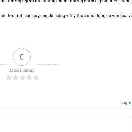
n đe” những người đã “nhúng chàm” nhưng chưa bị phát hiện, cũng
ột đức tính cao quý, một lối sống với ý thức chủ động có văn hóa 
0
Article Rating
Login