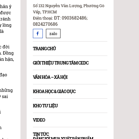
Số 132 Nguyễn Văn Lượng, Phường Gò
thân ý
Vấp, TP.HCM
, được
ĐT: 0903682486;
Điện thoại:
tránh
0824270686
y lòng
là
zalo
c đời
TRANG CHỦ
n. Đồng
ân hận,
GIỚI THIỆU TRUNG TÂM CEDC
 đạo
VĂN HÓA – XÃ HỘI
 những
KHOA HỌC & GIÁO DỤC
 sai
KHO TƯ LIỆU
i
VIDEO
h
TIN TỨC
ĐĂNG KÝ MUA XUẤT BẢN PHẨM