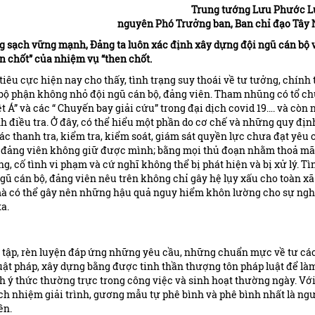
Trung tướng Lưu Phước 
nguyên Phó Trưởng ban, Ban chỉ đạo Tây
ng sạch vững mạnh, Đảng ta luôn xác định xây dựng đội ngũ cán bộ 
n chốt” của nhiệm vụ “then chốt.
u cực hiện nay cho thấy, tình trạng suy thoái về tư tưởng, chính t
t bộ phận không nhỏ đội ngũ cán bộ, đảng viên. Tham nhũng có tổ ch
iệt Á” và các “ Chuyến bay giải cứu” trong đại dịch covid 19…. và còn
h điều tra. Ở đây, có thể hiểu một phần do cơ chế và những quy địn
ác thanh tra, kiểm tra, kiểm soát, giám sát quyền lực chưa đạt yêu 
ộ, đảng viên không giữ được mình; bằng mọi thủ đoạn nhằm thoả m
g, cố tình vi phạm và cứ nghĩ không thể bị phát hiện và bị xử lý. Tì
ngũ cán bộ, đảng viên nêu trên không chỉ gây hệ lụy xấu cho toàn xã
 mà có thể gây nên những hậu quả nguy hiểm khôn lường cho sự ngh
a.
ọc tập, rèn luyện đáp ứng những yêu cầu, những chuẩn mực về tư cá
luật pháp, xây dựng bằng được tinh thần thượng tôn pháp luật để là
h ý thức thường trực trong công việc và sinh hoạt thường ngày. Với
ách nhiệm giải trình, gương mẫu tự phê bình và phê bình nhất là ng
ền.