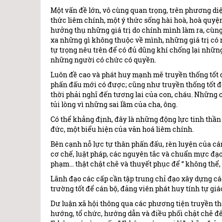
Một vấn đề lớn, vô cùng quan trọng, trên phương di
thức liêm chính, một ý thức sống hài hoà, hoà quyện
hưởng thụ những giá trị do chính mình làm ra, cùng
xa những gì không thuộc về mình, những giá trị có 
tự trọng nêu trên để có đủ dũng khí chống lại những
những người có chức có quyền.
Luôn đề cao và phát huy mạnh mẽ truyền thống tốt 
phấn đấu mới có được; cũng như truyền thống tốt đẹ
thời phải nghĩ đến tương lai của con, cháu. Những 
tủi lòng vì những sai lầm của cha, ông.
Có thể khẳng định, đây là những động lực tinh thần v
đức, một biểu hiện của văn hoá liêm chính.
Bên cạnh nỗ lực tự thân phấn đấu, rèn luyện của cá
cơ chế, luật pháp, các nguyên tắc và chuẩn mực đạo 
phạm… thật chặt chẽ và thuyết phục để “ không thể
Lãnh đạo các cấp cần tập trung chỉ đạo xây dựng cá
trường tốt để cán bộ, đảng viên phát huy tính tự gi
Dư luận xã hội thông qua các phương tiện truyền th
hướng, tổ chức, hướng dẫn và điều phối chặt chẽ 