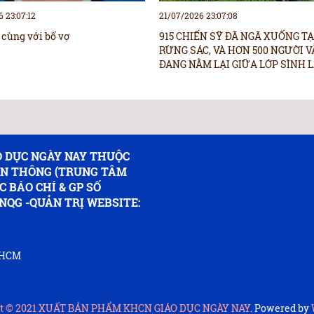
 23:07:12
21/07/2026 23:07:08
 cùng với bố vợ
915 CHIẾN SỸ ĐÃ NGÃ XUỐNG TẠ
RỪNG SÁC, VÀ HƠN 500 NGƯỜI 
ĐANG NẰM LẠI GIỮA LỚP SÌNH 
 DỤC NGÀY NAY THUỘC
ỀN THÔNG (TRUNG TÂM
C BÁO CHÍ & GP SỐ
NQG -QUẢN TRỊ WEBSITE:
P.HCM
t © 2021
XUẤT BẢN PHẨM KHCN GIÁO DỤC NGÀY NAY
. Powered by