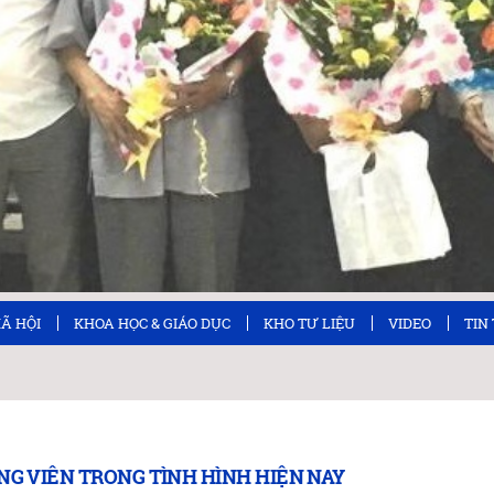
XÃ HỘI
KHOA HỌC & GIÁO DỤC
KHO TƯ LIỆU
VIDEO
TIN
NG VIÊN TRONG TÌNH HÌNH HIỆN NAY