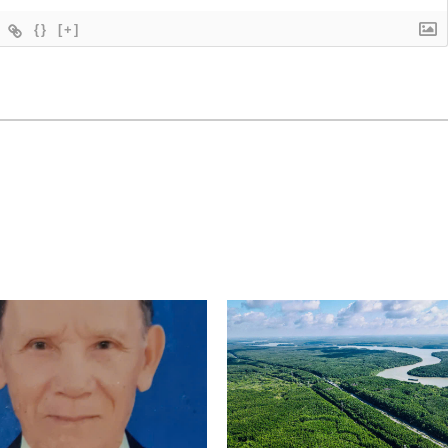
{}
[+]