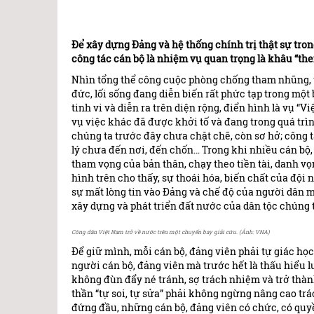
Để xây dựng Đảng và hệ thống chính trị thật sự tro
công tác cán bộ là nhiệm vụ quan trọng là khâu “the
Nhìn tổng thể công cuộc phòng chống tham nhũng, tiê
đức, lối sống đang diễn biến rất phức tạp trong mộ
tinh vi và diễn ra trên diện rộng, điển hình là vụ “V
vụ việc khác đã được khởi tố và đang trong quá trìn
chúng ta trước đây chưa chặt chẽ, còn sơ hở; công t
lý chưa đến nơi, đến chốn… Trong khi nhiều cán b
tham vọng của bản thân, chạy theo tiền tài, danh vọn
hình trên cho thấy, sự thoái hóa, biến chất của đội 
sự mất lòng tin vào Đảng và chế độ của người dân
xây dựng và phát triển đất nước của dân tộc chúng t
Công dân Việt Nam trở về nước trên một chuyến bay giải cứu. (Ảnh: VNA)
Để giữ mình, mỗi cán bộ, đảng viên phải tự giác h
người cán bộ, đảng viên mà trước hết là thấu hiểu 
không đùn đẩy né tránh, sợ trách nhiệm và trở thàn
thần “tự soi, tự sửa” phải không ngừng nâng cao tr
đứng đầu, những cán bộ, đảng viên có chức, có quy