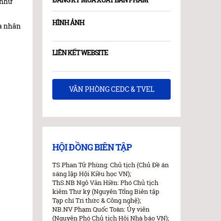
 như
HÌNH ẢNH
và nhân
LIÊN KẾT WEBSITE
VĂN PHÒNG CEDC & TVEL
HỘI ĐỒNG BIÊN TẬP
TS Phan Tử Phùng: Chủ tịch (Chủ Đề án
sáng lập Hội Kiều học VN);
ThS.NB Ngô Văn Hiền: Phó Chủ tịch
kiêm Thư ký (Nguyên Tổng Biên tập
Tạp chí Tri thức & Công nghệ);
NB.NV Phạm Quốc Toàn: Ủy viên
(Nguyên Phó Chủ tịch Hội Nhà báo VN);