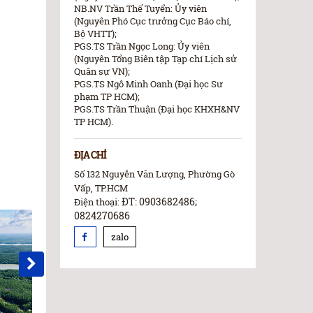
NB.NV Trần Thế Tuyển: Ủy viên
(Nguyên Phó Cục trưởng Cục Báo chí,
Bộ VHTT);
PGS.TS Trần Ngọc Long: Ủy viên
(Nguyên Tổng Biên tập Tạp chí Lịch sử
Quân sự VN);
PGS.TS Ngô Minh Oanh (Đại học Sư
phạm TP HCM);
PGS.TS Trần Thuận (Đại học KHXH&NV
TP HCM).
ĐỊA CHỈ
Số 132 Nguyễn Văn Lượng, Phường Gò
Vấp, TP.HCM
ĐT: 0903682486;
Điện thoại:
0824270686
zalo