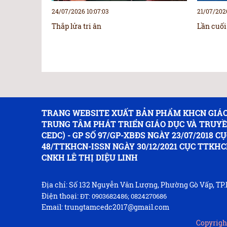
24/07/2026 10:07:03
21/07/2026
Thắp lửa tri ân
Lần cuối
TRANG WEBSITE XUẤT BẢN PHẨM KHCN GIÁO
TRUNG TÂM PHÁT TRIỂN GIÁO DỤC VÀ TRUY
CEDC) - GP SỐ 97/GP-XBĐS NGÀY 23/07/2018 CỤ
48/TTKHCN-ISSN NGÀY 30/12/2021 CỤC TTKHC
CNKH LÊ THỊ DIỆU LINH
Địa chỉ: Số 132 Nguyễn Văn Lượng, Phường Gò Vấp, T
Điện thoại:
ĐT: 0903682486; 0824270686
Email: trungtamcedc2017@gmail.com
Copyrigh