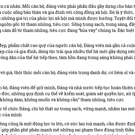
ện cá nhân: Mỗi cán bộ, đảng viên phải phấn đấu gầy dựng cho bản 
 cuộc sống bản thân và gia đình với cộng đồng xã hội. Đó là ý thức
 những giá trị của phúc lợi xã hội mà mình được hưởng. Tuyệt đối 
nguồn gốc từ tham nhũng, tiêu cực. Sống trong sạch, trong sáng, đầ
 cám dỗ từ tham nhũng, tiêu cực đang “bủa vây” chúng ta. Đặc biệt 
đẹp, phẩm chất cao quý của người cán bộ, Đảng viên mà gần cả cuộ
p của cả gia đình, dòng tộc trải qua nhiều thế hệ mới gầy dựng nê
công dân của thế hệ tiếp theo, tâm hồn đang trong sáng không phải 
ô giá, thôi thúc mỗi cán bộ, đảng viên trọng danh dự, có liêm sĩ và
n bộ, đảng viên để giữ mình, Đảng và nhà nước tiếp tục hoàn thiện
đức, những quy định cụ thể về kiểm soát, giám sát quyền lực, xử lý
, không dám, không muốn và không cần” tham nhũng, tiêu cực.
c tổ chức Đảng, chi bộ thật sự trong sạch, vững mạnh, nhằm tạo mô
ác của mình.
ông cũng là một động lực to lớn, có sức lan toả mạnh, cần được địn
để góp phần phê phán mạnh mẽ những sai phạm theo đúng tinh thần