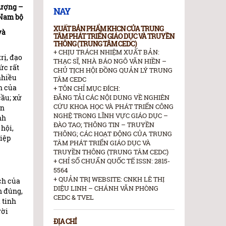
Lượng
–
NAY
 Nam bộ
XUẤT BẢN PHẨM KHCN CỦA TRUNG
và
TÂM PHÁT TRIỂN GIÁO DỤC VÀ TRUYỀN
THÔNG (TRUNG TÂM CEDC)
+ CHỊU TRÁCH NHIỆM XUẤT BẢN:
rị, đạo
THẠC SĨ, NHÀ BÁO NGÔ VĂN HIỀN –
ức rất
CHỦ TỊCH HỘI ĐỒNG QUẢN LÝ TRUNG
 nhiều
TÂM CEDC
h của
+ TÔN CHỈ MỤC ĐÍCH:
cầu; xử
ĐĂNG TẢI CÁC NỘI DUNG VỀ NGHIÊN
CỨU KHOA HỌC VÀ PHÁT TRIỂN CÔNG
ãn
NGHỆ TRONG LĨNH VỰC GIÁO DỤC –
nh
ĐÀO TAO; THÔNG TIN – TRUYỀN
 hội,
THÔNG; CÁC HOẠT ĐỘNG CỦA TRUNG
iệp
TÂM PHÁT TRIỂN GIÁO DỤC VÀ
TRUYỀN THÔNG (TRUNG TÂM CEDC)
+ CHỈ SỐ CHUẨN QUỐC TẾ ISSN: 2815-
5564
+ QUẢN TRỊ WEBSITE: CNKH LÊ THỊ
ch của
DIỆU LINH – CHÁNH VĂN PHÒNG
m đúng,
CEDC & TVEL
 tinh
ười
ĐỊA CHỈ