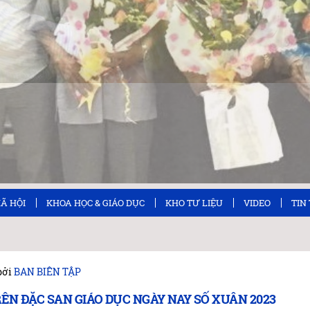
XÃ HỘI
KHOA HỌC & GIÁO DỤC
KHO TƯ LIỆU
VIDEO
TIN
bởi
BAN BIÊN TẬP
RÊN ĐẶC SAN GIÁO DỤC NGÀY NAY SỐ XUÂN 2023