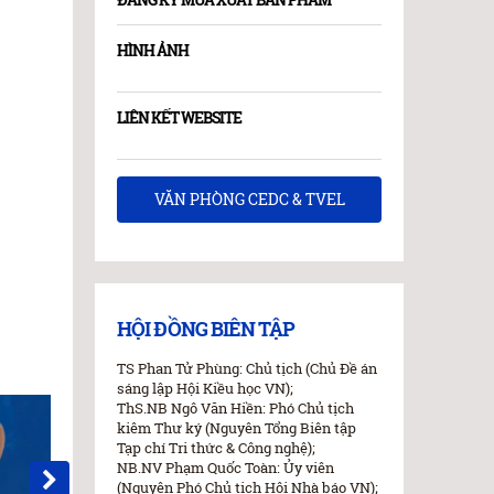
HÌNH ẢNH
LIÊN KẾT WEBSITE
VĂN PHÒNG CEDC & TVEL
HỘI ĐỒNG BIÊN TẬP
TS Phan Tử Phùng: Chủ tịch (Chủ Đề án
sáng lập Hội Kiều học VN);
ThS.NB Ngô Văn Hiền: Phó Chủ tịch
kiêm Thư ký (Nguyên Tổng Biên tập
Tạp chí Tri thức & Công nghệ);
NB.NV Phạm Quốc Toàn: Ủy viên
(Nguyên Phó Chủ tịch Hội Nhà báo VN);