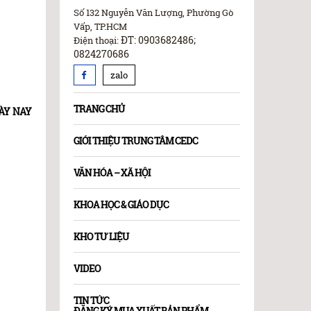
Số 132 Nguyễn Văn Lượng, Phường Gò
Vấp, TP.HCM
ĐT: 0903682486;
Điện thoại:
0824270686
zalo
TRANG CHỦ
ÀY NAY
GIỚI THIỆU TRUNG TÂM CEDC
VĂN HÓA – XÃ HỘI
KHOA HỌC & GIÁO DỤC
KHO TƯ LIỆU
VIDEO
TIN TỨC
ĐĂNG KÝ MUA XUẤT BẢN PHẨM