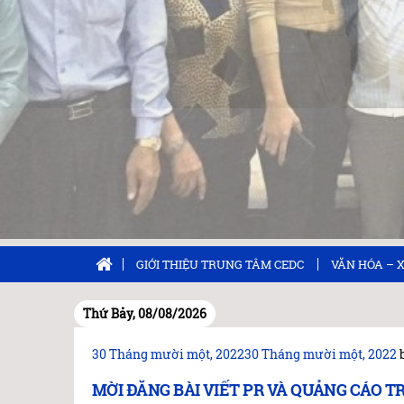
GIỚI THIỆU TRUNG TÂM CEDC
VĂN HÓA – 
Thứ Bảy, 08/08/2026
Đăng
30 Tháng mười một, 2022
30 Tháng mười một, 2022
trong
MỜI ĐĂNG BÀI VIẾT PR VÀ QUẢNG CÁO T