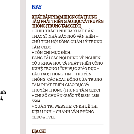
NAY
XUẤT BẢN PHẨM KHCN CỦA TRUNG
TÂM PHÁT TRIỂN GIÁO DỤC VÀ TRUYỀN
THÔNG (TRUNG TÂM CEDC)
+ CHỊU TRÁCH NHIỆM XUẤT BẢN:
THẠC SĨ, NHÀ BÁO NGÔ VĂN HIỀN –
CHỦ TỊCH HỘI ĐỒNG QUẢN LÝ TRUNG
TÂM CEDC
+ TÔN CHỈ MỤC ĐÍCH:
ĐĂNG TẢI CÁC NỘI DUNG VỀ NGHIÊN
CỨU KHOA HỌC VÀ PHÁT TRIỂN CÔNG
NGHỆ TRONG LĨNH VỰC GIÁO DỤC –
ĐÀO TAO; THÔNG TIN – TRUYỀN
THÔNG; CÁC HOẠT ĐỘNG CỦA TRUNG
TÂM PHÁT TRIỂN GIÁO DỤC VÀ
TRUYỀN THÔNG (TRUNG TÂM CEDC)
anh
+ CHỈ SỐ CHUẨN QUỐC TẾ ISSN: 2815-
i,
5564
+ QUẢN TRỊ WEBSITE: CNKH LÊ THỊ
DIỆU LINH – CHÁNH VĂN PHÒNG
CEDC & TVEL
ĐỊA CHỈ