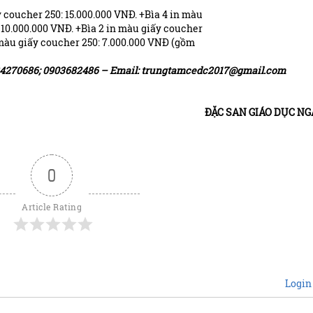
y coucher 250: 15.000.000 VNĐ. +Bìa 4 in màu
 10.000.000 VNĐ. +Bìa 2 in màu giấy coucher
màu giấy coucher 250: 7.000.000 VNĐ (gồm
824270686; 0903682486 – Email: trungtamcedc2017@gmail.com
ĐẶC SAN GIÁO DỤC NG
0
Article Rating
Login