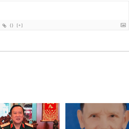
{}
[+]