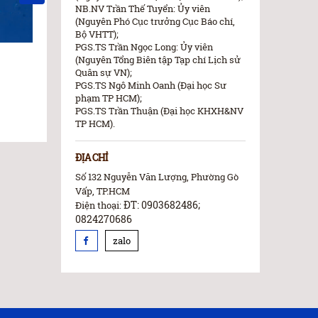
NB.NV Trần Thế Tuyển: Ủy viên
(Nguyên Phó Cục trưởng Cục Báo chí,
Bộ VHTT);
PGS.TS Trần Ngọc Long: Ủy viên
21/07/2026 23:07:08
21/07/2026 22:07
(Nguyên Tổng Biên tập Tạp chí Lịch sử
Quân sự VN);
915 CHIẾN SỸ ĐÃ NGÃ XUỐNG TẠI
Người đoạt No
PGS.TS Ngô Minh Oanh (Đại học Sư
RỪNG SÁC, VÀ HƠN 500 NGƯỜI VẪN
“nhịn ăn chữa
phạm TP HCM);
ĐANG NẰM LẠI GIỮA LỚP SÌNH LẦY
phá điều còn 
PGS.TS Trần Thuận (Đại học KHXH&NV
TP HCM).
ĐỊA CHỈ
Số 132 Nguyễn Văn Lượng, Phường Gò
Vấp, TP.HCM
ĐT: 0903682486;
Điện thoại:
0824270686
zalo