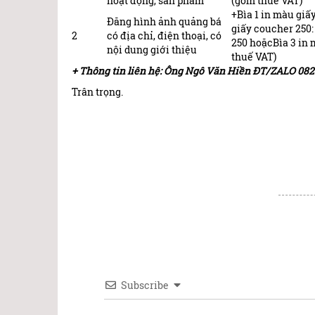
hoạt động, sản phẩm
(gồm thuế VAT)
+Bìa 1 in màu giấ
Đăng hình ảnh quảng bá
giấy coucher 250:
2
có địa chỉ, điện thoại, có
250 hoặcBìa 3 in 
nội dung giới thiệu
thuế VAT)
+ Thông tin liên hệ: Ông Ngô Văn Hiền ĐT/ZALO 0
Trân trọng.
Subscribe