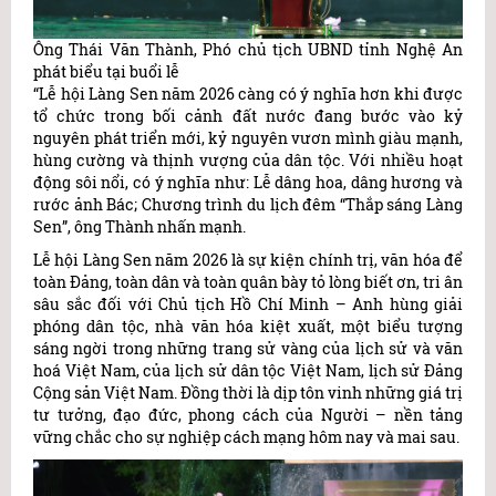
Ông Thái Văn Thành, Phó chủ tịch UBND tỉnh Nghệ An
phát biểu tại buổi lễ
“Lễ hội Làng Sen năm 2026 càng có ý nghĩa hơn khi được
tổ chức trong bối cảnh đất nước đang bước vào kỷ
nguyên phát triển mới, kỷ nguyên vươn mình giàu mạnh,
hùng cường và thịnh vượng của dân tộc. Với nhiều hoạt
động sôi nổi, có ý nghĩa như: Lễ dâng hoa, dâng hương và
rước ảnh Bác; Chương trình du lịch đêm “Thắp sáng Làng
Sen”, ông Thành nhấn mạnh.
Lễ hội Làng Sen năm 2026 là sự kiện chính trị, văn hóa để
toàn Đảng, toàn dân và toàn quân bày tỏ lòng biết ơn, tri ân
sâu sắc đối với Chủ tịch Hồ Chí Minh – Anh hùng giải
phóng dân tộc, nhà văn hóa kiệt xuất, một biểu tượng
sáng ngời trong những trang sử vàng của lịch sử và văn
hoá Việt Nam, của lịch sử dân tộc Việt Nam, lịch sử Đảng
Cộng sản Việt Nam. Đồng thời là dịp tôn vinh những giá trị
tư tưởng, đạo đức, phong cách của Người – nền tảng
vững chắc cho sự nghiệp cách mạng hôm nay và mai sau.