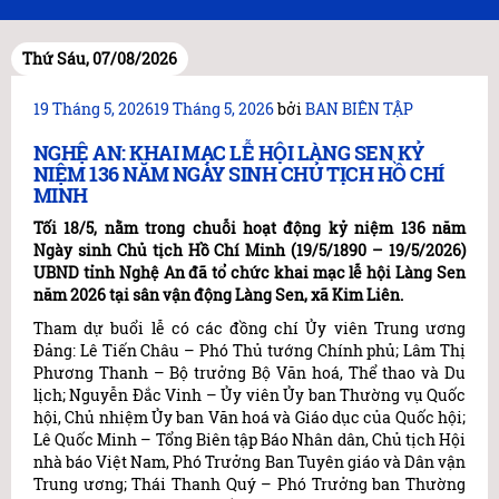
Thứ Sáu, 07/08/2026
Đăng
19 Tháng 5, 2026
19 Tháng 5, 2026
bởi
BAN BIÊN TẬP
trong
NGHỆ AN: KHAI MẠC LỄ HỘI LÀNG SEN KỶ
NIỆM 136 NĂM NGÀY SINH CHỦ TỊCH HỒ CHÍ
MINH
Tối 18/5, nằm trong chuỗi hoạt động kỷ niệm 136 năm
Ngày sinh Chủ tịch Hồ Chí Minh (19/5/1890 – 19/5/2026)
UBND tỉnh Nghệ An đã tổ chức khai mạc lễ hội Làng Sen
năm 2026 tại sân vận động Làng Sen, xã Kim Liên.
Tham dự buổi lễ có các đồng chí Ủy viên Trung ương
Đảng: Lê Tiến Châu – Phó Thủ tướng Chính phủ; Lâm Thị
Phương Thanh – Bộ trưởng Bộ Văn hoá, Thể thao và Du
lịch; Nguyễn Đắc Vinh – Ủy viên Ủy ban Thường vụ Quốc
hội, Chủ nhiệm Ủy ban Văn hoá và Giáo dục của Quốc hội;
Lê Quốc Minh – Tổng Biên tập Báo Nhân dân, Chủ tịch Hội
nhà báo Việt Nam, Phó Trưởng Ban Tuyên giáo và Dân vận
Trung ương; Thái Thanh Quý – Phó Trưởng ban Thường