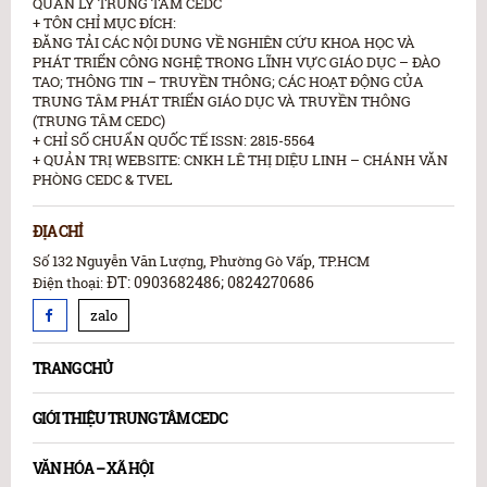
QUẢN LÝ TRUNG TÂM CEDC
+ TÔN CHỈ MỤC ĐÍCH:
ĐĂNG TẢI CÁC NỘI DUNG VỀ NGHIÊN CỨU KHOA HỌC VÀ
PHÁT TRIỂN CÔNG NGHỆ TRONG LĨNH VỰC GIÁO DỤC – ĐÀO
TAO; THÔNG TIN – TRUYỀN THÔNG; CÁC HOẠT ĐỘNG CỦA
TRUNG TÂM PHÁT TRIỂN GIÁO DỤC VÀ TRUYỀN THÔNG
(TRUNG TÂM CEDC)
+ CHỈ SỐ CHUẨN QUỐC TẾ ISSN: 2815-5564
+ QUẢN TRỊ WEBSITE: CNKH LÊ THỊ DIỆU LINH – CHÁNH VĂN
PHÒNG CEDC & TVEL
ĐỊA CHỈ
Số 132 Nguyễn Văn Lượng, Phường Gò Vấp, TP.HCM
ĐT: 0903682486; 0824270686
Điện thoại:
zalo
TRANG CHỦ
GIỚI THIỆU TRUNG TÂM CEDC
VĂN HÓA – XÃ HỘI