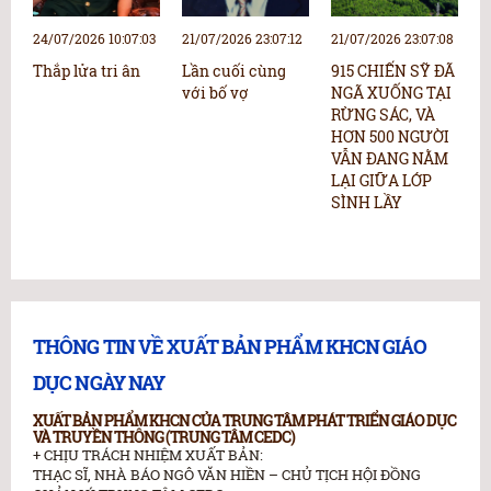
24/07/2026 10:07:03
21/07/2026 23:07:12
21/07/2026 23:07:08
2
Thắp lửa tri ân
Lần cuối cùng
915 CHIẾN SỸ ĐÃ
N
với bố vợ
NGÃ XUỐNG TẠI
N
RỪNG SÁC, VÀ
p
HƠN 500 NGƯỜI
“
VẪN ĐANG NẰM
b
LẠI GIỮA LỚP
k
SÌNH LẦY
c
h
THÔNG TIN VỀ XUẤT BẢN PHẨM KHCN GIÁO
DỤC NGÀY NAY
XUẤT BẢN PHẨM KHCN CỦA TRUNG TÂM PHÁT TRIỂN GIÁO DỤC
VÀ TRUYỀN THÔNG (TRUNG TÂM CEDC)
+ CHỊU TRÁCH NHIỆM XUẤT BẢN:
THẠC SĨ, NHÀ BÁO NGÔ VĂN HIỀN – CHỦ TỊCH HỘI ĐỒNG