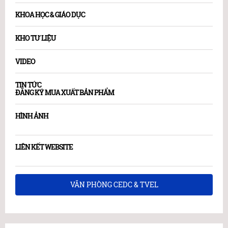
KHOA HỌC & GIÁO DỤC
KHO TƯ LIỆU
VIDEO
TIN TỨC
ĐĂNG KÝ MUA XUẤT BẢN PHẨM
HÌNH ẢNH
LIÊN KẾT WEBSITE
VĂN PHÒNG CEDC & TVEL