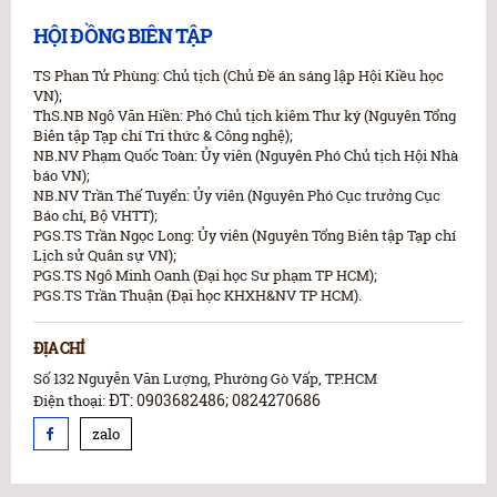
HỘI ĐỒNG BIÊN TẬP
TS Phan Tử Phùng: Chủ tịch (Chủ Đề án sáng lập Hội Kiều học
VN);
ThS.NB Ngô Văn Hiền: Phó Chủ tịch kiêm Thư ký (Nguyên Tổng
Biên tập Tạp chí Tri thức & Công nghệ);
NB.NV Phạm Quốc Toàn: Ủy viên (Nguyên Phó Chủ tịch Hội Nhà
báo VN);
NB.NV Trần Thế Tuyển: Ủy viên (Nguyên Phó Cục trưởng Cục
Báo chí, Bộ VHTT);
PGS.TS Trần Ngọc Long: Ủy viên (Nguyên Tổng Biên tập Tạp chí
Lịch sử Quân sự VN);
PGS.TS Ngô Minh Oanh (Đại học Sư phạm TP HCM);
PGS.TS Trần Thuận (Đại học KHXH&NV TP HCM).
ĐỊA CHỈ
Số 132 Nguyễn Văn Lượng, Phường Gò Vấp, TP.HCM
ĐT: 0903682486; 0824270686
Điện thoại:
zalo