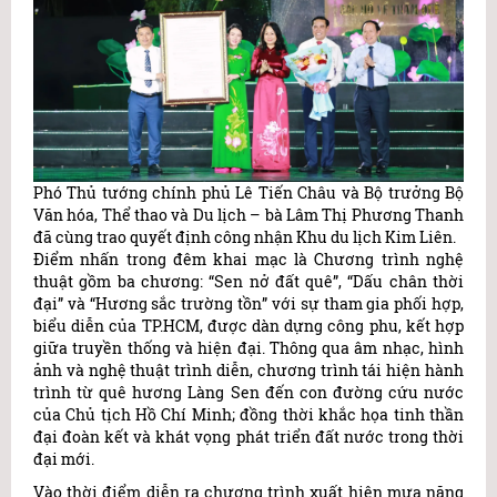
Phó Thủ tướng chính phủ Lê Tiến Châu và Bộ trưởng Bộ
Văn hóa, Thể thao và Du lịch – bà Lâm Thị Phương Thanh
đã cùng trao quyết định công nhận Khu du lịch Kim Liên.
Điểm nhấn trong đêm khai mạc là Chương trình nghệ
thuật gồm ba chương: “Sen nở đất quê”, “Dấu chân thời
đại” và “Hương sắc trường tồn” với sự tham gia phối hợp,
biểu diễn của TP.HCM, được dàn dựng công phu, kết hợp
giữa truyền thống và hiện đại. Thông qua âm nhạc, hình
ảnh và nghệ thuật trình diễn, chương trình tái hiện hành
trình từ quê hương Làng Sen đến con đường cứu nước
của Chủ tịch Hồ Chí Minh; đồng thời khắc họa tinh thần
đại đoàn kết và khát vọng phát triển đất nước trong thời
đại mới.
Vào thời điểm diễn ra chương trình xuất hiện mưa nặng