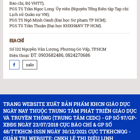
Báo chí, Bộ VHTT);
PGS.TS Trần Ngọc Long: Ủy viên (Nguyên Tổng Biên tập Tạp chí
Lịch sử Quân sự VN);
PGS.TS Ngô Minh Oanh (Đại học Sư phạm TP HCM);
PGS.TS Trần Thuận (Đại học KHXH&NV TP HCM).
ĐỊA CHỈ
Số 132 Nguyễn Văn Lượng, Phường Gò Vấp, TP.HCM
ĐT: 0903682486; 0824270686
Điện thoại:
zalo
TRANG WEBSITE XUẤT BẢN PHẨM KHCN GIÁO DỤC
NGÀY NAY THUỘC TRUNG TÂM PHÁT TRIỂN GIÁO DỤC
VÀ TRUYỀN THÔNG (TRUNG TÂM CEDC) - GP SỐ 97/GP-
XBĐS NGÀY 23/07/2018 CỤC BÁO CHÍ & GP SỐ
48/TTKHCN-ISSN NGÀY 30/12/2021 CỤC TTKHCNQG -
QUẢN TRỊ WEBSITE: CNKH LÊ THỊ DIỆU LINH