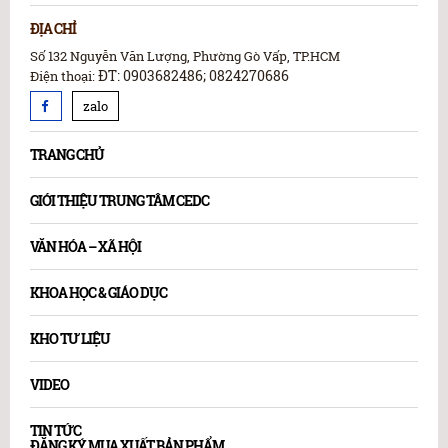
ĐỊA CHỈ
Số 132 Nguyễn Văn Lượng, Phường Gò Vấp, TP.HCM
ĐT: 0903682486; 0824270686
Điện thoại:
zalo
TRANG CHỦ
GIỚI THIỆU TRUNG TÂM CEDC
VĂN HÓA – XÃ HỘI
KHOA HỌC & GIÁO DỤC
KHO TƯ LIỆU
VIDEO
TIN TỨC
ĐĂNG KÝ MUA XUẤT BẢN PHẨM