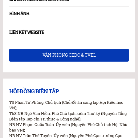
HÌNH ẢNH
LIÊN KẾT WEBSITE
VĂN PHÒNG CEDC & TVEL
HỘI ĐỒNG BIÊN TẬP
TS Phan Tử Phùng: Chủ tịch (Chủ Đề án sáng lập Hội Kiều học
VN);
ThS.NB Ngô Văn Hiền: Phó Chủ tịch kiêm Thư ký (Nguyên Tổng
Biên tập Tạp chí Tri thức & Công nghệ);
NB.NV Phạm Quốc Toàn: Ủy viên (Nguyên Phó Chủ tịch Hội Nhà
báo VN);
NB.NV Trần Thế Tuyển: Ủy viên (Nguyên Phó Cục trưởng Cục