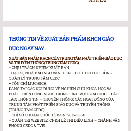
SÌNH LẦY
c
h
THÔNG TIN VỀ XUẤT BẢN PHẨM KHCN GIÁO
DỤC NGÀY NAY
XUẤT BẢN PHẨM KHCN CỦA TRUNG TÂM PHÁT TRIỂN GIÁO DỤC
VÀ TRUYỀN THÔNG (TRUNG TÂM CEDC)
+ CHỊU TRÁCH NHIỆM XUẤT BẢN:
THẠC SĨ, NHÀ BÁO NGÔ VĂN HIỀN – CHỦ TỊCH HỘI ĐỒNG
QUẢN LÝ TRUNG TÂM CEDC
+ TÔN CHỈ MỤC ĐÍCH:
ĐĂNG TẢI CÁC NỘI DUNG VỀ NGHIÊN CỨU KHOA HỌC VÀ
PHÁT TRIỂN CÔNG NGHỆ TRONG LĨNH VỰC GIÁO DỤC – ĐÀO
TAO; THÔNG TIN – TRUYỀN THÔNG; CÁC HOẠT ĐỘNG CỦA
TRUNG TÂM PHÁT TRIỂN GIÁO DỤC VÀ TRUYỀN THÔNG
(TRUNG TÂM CEDC)
+ CHỈ SỐ CHUẨN QUỐC TẾ ISSN: 2815-5564
+ QUẢN TRỊ WEBSITE: CNKH LÊ THỊ DIỆU LINH – CHÁNH VĂN
PHÒNG CEDC & TVEL