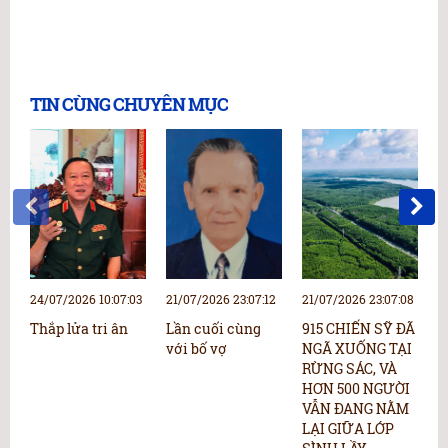
TIN CÙNG CHUYÊN MỤC
24/07/2026 10:07:03
21/07/2026 23:07:12
21/07/2026 23:07:08
2
Thắp lửa tri ân
Lần cuối cùng
915 CHIẾN SỸ ĐÃ
N
với bố vợ
NGÃ XUỐNG TẠI
N
RỪNG SÁC, VÀ
p
HƠN 500 NGƯỜI
“
VẪN ĐANG NẰM
b
LẠI GIỮA LỚP
k