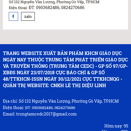
Số 132 Nguyễn Văn Lượng, Phường Gò Vấp, TP.HCM
ĐT: 0903682486; 0824270686
Điện thoại:
zalo
TRANG WEBSITE XUẤT BẢN PHẨM KHCN GIÁO DỤC
NGÀY NAY THUỘC TRUNG TÂM PHÁT TRIỂN GIÁO DỤC
VÀ TRUYỀN THÔNG (TRUNG TÂM CEDC) - GP SỐ 97/GP-
XBĐS NGÀY 23/07/2018 CỤC BÁO CHÍ & GP SỐ
48/TTKHCN-ISSN NGÀY 30/12/2021 CỤC TTKHCNQG -
QUẢN TRỊ WEBSITE: CNKH LÊ THỊ DIỆU LINH
Địa chỉ: Số 132 Nguyễn Văn Lượng, Phường Gò Vấp, TP.HCM
Điện thoại:
ĐT: 0903682486; 0824270686
Email: trungtamcedc2017@gmail.com
Hôm nay:
95