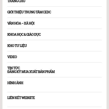
TRANG CHỦ
GIỚI THIỆU TRUNG TÂM CEDC
VĂN HÓA – XÃ HỘI
KHOA HỌC & GIÁO DỤC
KHO TƯ LIỆU
VIDEO
TIN TỨC
ĐĂNG KÝ MUA XUẤT BẢN PHẨM
HÌNH ẢNH
LIÊN KẾT WEBSITE