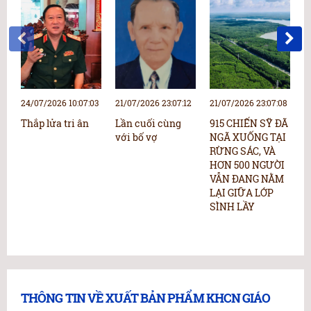
24/07/2026 10:07:03
21/07/2026 23:07:12
21/07/2026 23:07:08
2
Thắp lửa tri ân
Lần cuối cùng
915 CHIẾN SỸ ĐÃ
N
với bố vợ
NGÃ XUỐNG TẠI
N
RỪNG SÁC, VÀ
p
HƠN 500 NGƯỜI
“
VẪN ĐANG NẰM
b
LẠI GIỮA LỚP
k
SÌNH LẦY
c
h
THÔNG TIN VỀ XUẤT BẢN PHẨM KHCN GIÁO