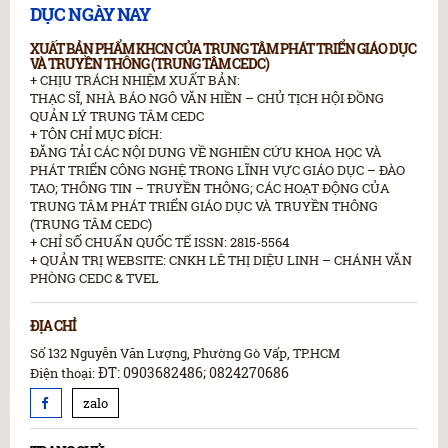
DỤC NGÀY NAY
XUẤT BẢN PHẨM KHCN CỦA TRUNG TÂM PHÁT TRIỂN GIÁO DỤC
VÀ TRUYỀN THÔNG (TRUNG TÂM CEDC)
+ CHỊU TRÁCH NHIỆM XUẤT BẢN:
THẠC SĨ, NHÀ BÁO NGÔ VĂN HIỀN – CHỦ TỊCH HỘI ĐỒNG
QUẢN LÝ TRUNG TÂM CEDC
+ TÔN CHỈ MỤC ĐÍCH:
ĐĂNG TẢI CÁC NỘI DUNG VỀ NGHIÊN CỨU KHOA HỌC VÀ
PHÁT TRIỂN CÔNG NGHỆ TRONG LĨNH VỰC GIÁO DỤC – ĐÀO
TAO; THÔNG TIN – TRUYỀN THÔNG; CÁC HOẠT ĐỘNG CỦA
TRUNG TÂM PHÁT TRIỂN GIÁO DỤC VÀ TRUYỀN THÔNG
(TRUNG TÂM CEDC)
+ CHỈ SỐ CHUẨN QUỐC TẾ ISSN: 2815-5564
+ QUẢN TRỊ WEBSITE: CNKH LÊ THỊ DIỆU LINH – CHÁNH VĂN
PHÒNG CEDC & TVEL
ĐỊA CHỈ
Số 132 Nguyễn Văn Lượng, Phường Gò Vấp, TP.HCM
ĐT: 0903682486; 0824270686
Điện thoại:
zalo