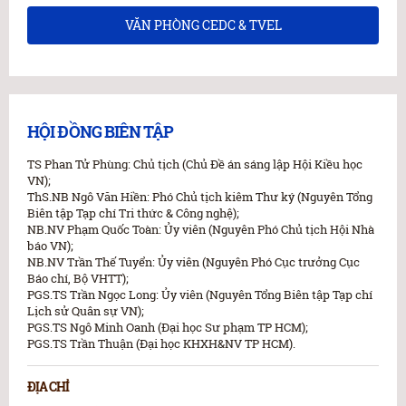
VĂN PHÒNG CEDC & TVEL
HỘI ĐỒNG BIÊN TẬP
TS Phan Tử Phùng: Chủ tịch (Chủ Đề án sáng lập Hội Kiều học
VN);
ThS.NB Ngô Văn Hiền: Phó Chủ tịch kiêm Thư ký (Nguyên Tổng
Biên tập Tạp chí Tri thức & Công nghệ);
NB.NV Phạm Quốc Toàn: Ủy viên (Nguyên Phó Chủ tịch Hội Nhà
báo VN);
NB.NV Trần Thế Tuyển: Ủy viên (Nguyên Phó Cục trưởng Cục
Báo chí, Bộ VHTT);
PGS.TS Trần Ngọc Long: Ủy viên (Nguyên Tổng Biên tập Tạp chí
Lịch sử Quân sự VN);
PGS.TS Ngô Minh Oanh (Đại học Sư phạm TP HCM);
PGS.TS Trần Thuận (Đại học KHXH&NV TP HCM).
ĐỊA CHỈ