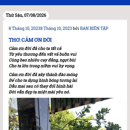
Thứ Sáu, 07/08/2026
Đăng
8 Tháng 10, 2023
8 Tháng 10, 2023
bởi
BAN BIÊN TẬP
trong
THƠ: CẢM ƠN ĐỜI
Cảm ơn đời đã cho ta tất cả
Từ yêu thương đến vất vả buồn vui
Cùng bao nhiêu cay đắng, ngọt bùi
Cho ta lớn trong niềm vui hy vọng.
Cảm ơn đời đã xây thành đào móng
Để cho ta dựng hình bóng tương lai
Dẫu mai sau có thay đổi hình hài
Đời vẫn đẹp ta miệt mài yêu nó.