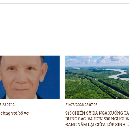
 23:07:12
21/07/2026 23:07:08
 cùng với bố vợ
915 CHIẾN SỸ ĐÃ NGÃ XUỐNG TẠ
RỪNG SÁC, VÀ HƠN 500 NGƯỜI 
ĐANG NẰM LẠI GIỮA LỚP SÌNH 