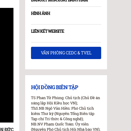
HÌNH ẢNH
LIÊN KẾT WEBSITE
VĂN PHÒNG CEDC & TVEL
HỘI ĐỒNG BIÊN TẬP
TS Phan Tử Phùng: Chủ tịch (Chủ Đề án
sáng lập Hội Kiều học VN);
ThS.NB Ngô Văn Hiền: Phó Chủ tịch
kiêm Thư ký (Nguyên Tổng Biên tập
Tạp chí Tri thức & Công nghệ);
NB.NV Phạm Quốc Toàn: Ủy viên
(Nguyên Phó Chủ tịch Hội Nhà báo VN);
TÔN ĐỨC