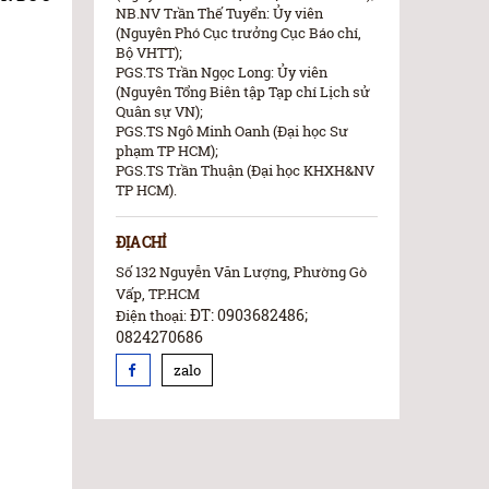
NB.NV Trần Thế Tuyển: Ủy viên
(Nguyên Phó Cục trưởng Cục Báo chí,
Bộ VHTT);
PGS.TS Trần Ngọc Long: Ủy viên
(Nguyên Tổng Biên tập Tạp chí Lịch sử
Quân sự VN);
PGS.TS Ngô Minh Oanh (Đại học Sư
phạm TP HCM);
PGS.TS Trần Thuận (Đại học KHXH&NV
TP HCM).
ĐỊA CHỈ
Số 132 Nguyễn Văn Lượng, Phường Gò
Vấp, TP.HCM
ĐT: 0903682486;
Điện thoại:
0824270686
zalo