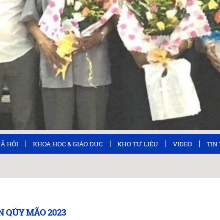
XÃ HỘI
KHOA HỌC & GIÁO DỤC
KHO TƯ LIỆU
VIDEO
TIN
N QÚY MÃO 2023