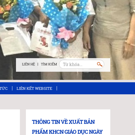
LIÊN HỆ
 TỨC
LIÊN KẾT WEBSITE
THÔNG TIN VỀ XUẤT BẢN
PHẨM KHCN GIÁO DỤC NGÀY