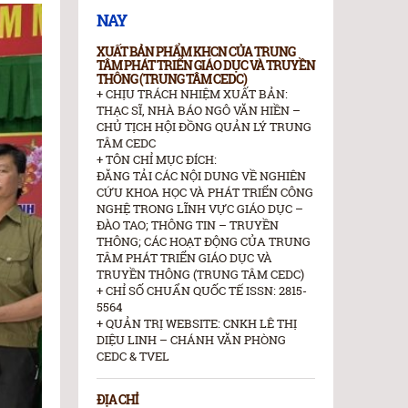
NAY
XUẤT BẢN PHẨM KHCN CỦA TRUNG
TÂM PHÁT TRIỂN GIÁO DỤC VÀ TRUYỀN
THÔNG (TRUNG TÂM CEDC)
+ CHỊU TRÁCH NHIỆM XUẤT BẢN:
THẠC SĨ, NHÀ BÁO NGÔ VĂN HIỀN –
CHỦ TỊCH HỘI ĐỒNG QUẢN LÝ TRUNG
TÂM CEDC
+ TÔN CHỈ MỤC ĐÍCH:
ĐĂNG TẢI CÁC NỘI DUNG VỀ NGHIÊN
CỨU KHOA HỌC VÀ PHÁT TRIỂN CÔNG
NGHỆ TRONG LĨNH VỰC GIÁO DỤC –
ĐÀO TAO; THÔNG TIN – TRUYỀN
THÔNG; CÁC HOẠT ĐỘNG CỦA TRUNG
TÂM PHÁT TRIỂN GIÁO DỤC VÀ
TRUYỀN THÔNG (TRUNG TÂM CEDC)
+ CHỈ SỐ CHUẨN QUỐC TẾ ISSN: 2815-
5564
+ QUẢN TRỊ WEBSITE: CNKH LÊ THỊ
DIỆU LINH – CHÁNH VĂN PHÒNG
CEDC & TVEL
ĐỊA CHỈ