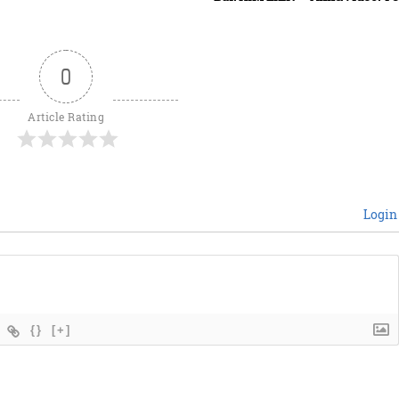
0
Article Rating
Login
{}
[+]