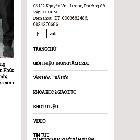
Số 132 Nguyễn Văn Lượng, Phường Gò
Vấp, TP.HCM
ĐT: 0903682486;
Điện thoại:
0824270686
zalo
TRANG CHỦ
GIỚI THIỆU TRUNG TÂM CEDC
ồng
ôn Phúc
ình;
VĂN HÓA – XÃ HỘI
ọc sinh
KHOA HỌC & GIÁO DỤC
KHO TƯ LIỆU
VIDEO
TIN TỨC
ĐĂNG KÝ MUA XUẤT BẢN PHẨM