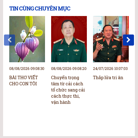
TIN CÙNG CHUYÊN MỤC
08/08/2026 09:08:30
08/08/2026 09:08:20
24/07/2026 10:07:03
2
BÀI THƠ VIẾT
Chuyển trọng
Thắp lửa tri ân
L
CHO CON TÔI
tâm từ cải cách
v
tổ chức sang cải
cách thực thi,
vận hành