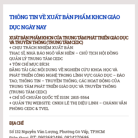
THÔNG TIN VỀ XUẤT BẢN PHẨM KHCN GIÁO
DỤC NGÀY NAY
XUẤT BẢN PHẨM KHCN CỦA TRUNG TÂM PHÁT TRIỂN GIÁO DỤC
VÀ TRUYỀN THÔNG (TRUNG TÂM CEDC)
+ CHỊU TRÁCH NHIỆM XUẤT BẢN:
THẠC SĨ, NHÀ BÁO NGÔ VĂN HIỀN – CHỦ TỊCH HỘI ĐỒNG
QUẢN LÝ TRUNG TÂM CEDC
+ TÔN CHỈ MỤC ĐÍCH:
ĐĂNG TẢI CÁC NỘI DUNG VỀ NGHIÊN CỨU KHOA HỌC VÀ
PHÁT TRIỂN CÔNG NGHỆ TRONG LĨNH VỰC GIÁO DỤC – ĐÀO
TAO; THÔNG TIN – TRUYỀN THÔNG; CÁC HOẠT ĐỘNG CỦA
TRUNG TÂM PHÁT TRIỂN GIÁO DỤC VÀ TRUYỀN THÔNG
(TRUNG TÂM CEDC)
+ CHỈ SỐ CHUẨN QUỐC TẾ ISSN: 2815-5564
+ QUẢN TRỊ WEBSITE: CNKH LÊ THỊ DIỆU LINH – CHÁNH VĂN
PHÒNG CEDC & TVEL
ĐỊA CHỈ
Số 132 Nguyễn Văn Lượng, Phường Gò Vấp, TP.HCM
ĐT: 0903682486; 0824270686
Điện thoại: