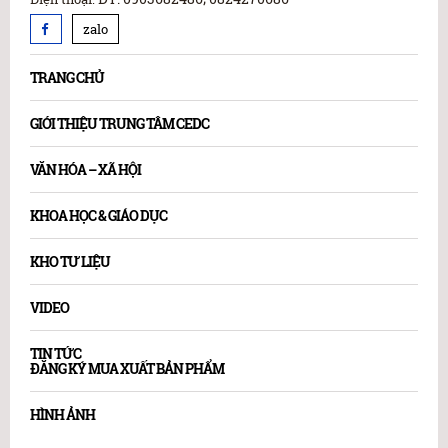
zalo
TRANG CHỦ
GIỚI THIỆU TRUNG TÂM CEDC
VĂN HÓA – XÃ HỘI
KHOA HỌC & GIÁO DỤC
KHO TƯ LIỆU
VIDEO
TIN TỨC
ĐĂNG KÝ MUA XUẤT BẢN PHẨM
HÌNH ẢNH