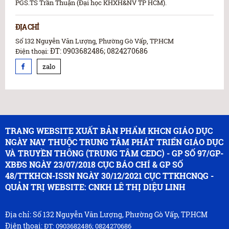
PGS.TS Trần Thuận (Đại học KHXH&NV TP HCM).
ĐỊA CHỈ
Số 132 Nguyễn Văn Lượng, Phường Gò Vấp, TP.HCM
ĐT: 0903682486; 0824270686
Điện thoại:
zalo
TRANG WEBSITE XUẤT BẢN PHẨM KHCN GIÁO DỤC
NGÀY NAY THUỘC TRUNG TÂM PHÁT TRIỂN GIÁO DỤC
VÀ TRUYỀN THÔNG (TRUNG TÂM CEDC) - GP SỐ 97/GP-
XBĐS NGÀY 23/07/2018 CỤC BÁO CHÍ & GP SỐ
48/TTKHCN-ISSN NGÀY 30/12/2021 CỤC TTKHCNQG -
QUẢN TRỊ WEBSITE: CNKH LÊ THỊ DIỆU LINH
Địa chỉ: Số 132 Nguyễn Văn Lượng, Phường Gò Vấp, TP.HCM
Điện thoại:
ĐT: 0903682486; 0824270686