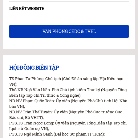
LIÊN KẾT WEBSITE
VĂN PHÒNG CEDC & TVEL
HỘI ĐỒNG BIÊN TẬP
TS Phan Tử Phùng: Chủ tịch (Chủ Đề án sáng lập Hội Kiều học
VN);
ThS.NB Ngô Văn Hiền: Phó Chủ tịch kiêm Thư ký (Nguyên Tổng
Biên tập Tạp chí Tri thức & Công nghệ);
NB.NV Phạm Quốc Toàn: Ủy viên (Nguyên Phó Chủ tịch Hội Nhà
báo VN);
NB.NV Trần Thế Tuyển: Ủy viên (Nguyên Phó Cục trưởng Cục
Báo chí, Bộ VHTT);
PGS.TS Trần Ngọc Long: Ủy viên (Nguyên Tổng Biên tập Tạp chí
Lịch sử Quân sự VN);
PGS.TS Ngô Minh Oanh (Đại học Sư phạm TP HCM);