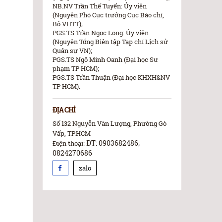
NB.NV Trần Thế Tuyển: Ủy viên
(Nguyên Phó Cục trưởng Cục Báo chí,
Bộ VHTT);
PGS.TS Trần Ngọc Long: Ủy viên
(Nguyên Tổng Biên tập Tạp chí Lịch sử
Quân sự VN);
PGS.TS Ngô Minh Oanh (Đại học Sư
phạm TP HCM);
PGS.TS Trần Thuận (Đại học KHXH&NV
TP HCM).
ĐỊA CHỈ
Số 132 Nguyễn Văn Lượng, Phường Gò
Vấp, TP.HCM
ĐT: 0903682486;
Điện thoại:
0824270686
zalo