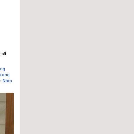
 số
ớng
Trung
do
Năm