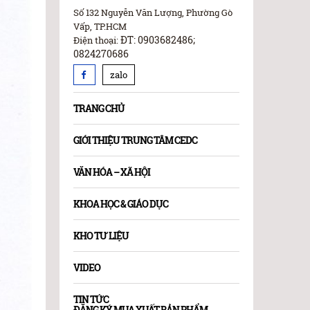
Số 132 Nguyễn Văn Lượng, Phường Gò
Vấp, TP.HCM
ĐT: 0903682486;
Điện thoại:
0824270686
zalo
TRANG CHỦ
GIỚI THIỆU TRUNG TÂM CEDC
VĂN HÓA – XÃ HỘI
KHOA HỌC & GIÁO DỤC
KHO TƯ LIỆU
VIDEO
TIN TỨC
ĐĂNG KÝ MUA XUẤT BẢN PHẨM