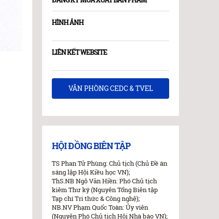
HÌNH ẢNH
LIÊN KẾT WEBSITE
VĂN PHÒNG CEDC & TVEL
HỘI ĐỒNG BIÊN TẬP
TS Phan Tử Phùng: Chủ tịch (Chủ Đề án
sáng lập Hội Kiều học VN);
ThS.NB Ngô Văn Hiền: Phó Chủ tịch
kiêm Thư ký (Nguyên Tổng Biên tập
Tạp chí Tri thức & Công nghệ);
NB.NV Phạm Quốc Toàn: Ủy viên
(Nguyên Phó Chủ tịch Hội Nhà báo VN);