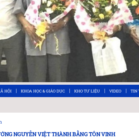
XÃ HỘI
KHOA HỌC & GIÁO DỤC
KHO TƯ LIỆU
VIDEO
TIN
n
ƯỚNG NGUYỄN VIỆT THÀNH BẰNG TÔN VINH