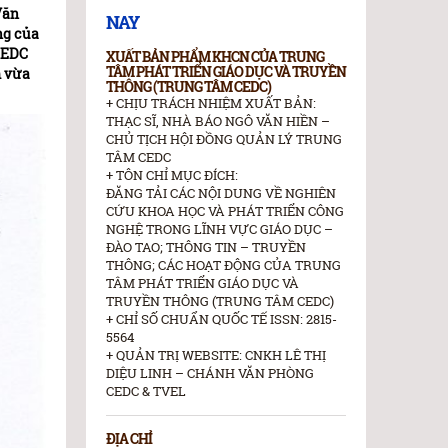
Văn
NAY
ng của
CEDC
XUẤT BẢN PHẨM KHCN CỦA TRUNG
TÂM PHÁT TRIỂN GIÁO DỤC VÀ TRUYỀN
m vừa
THÔNG (TRUNG TÂM CEDC)
+ CHỊU TRÁCH NHIỆM XUẤT BẢN:
THẠC SĨ, NHÀ BÁO NGÔ VĂN HIỀN –
CHỦ TỊCH HỘI ĐỒNG QUẢN LÝ TRUNG
TÂM CEDC
+ TÔN CHỈ MỤC ĐÍCH:
ĐĂNG TẢI CÁC NỘI DUNG VỀ NGHIÊN
CỨU KHOA HỌC VÀ PHÁT TRIỂN CÔNG
NGHỆ TRONG LĨNH VỰC GIÁO DỤC –
ĐÀO TAO; THÔNG TIN – TRUYỀN
THÔNG; CÁC HOẠT ĐỘNG CỦA TRUNG
TÂM PHÁT TRIỂN GIÁO DỤC VÀ
TRUYỀN THÔNG (TRUNG TÂM CEDC)
+ CHỈ SỐ CHUẨN QUỐC TẾ ISSN: 2815-
5564
+ QUẢN TRỊ WEBSITE: CNKH LÊ THỊ
DIỆU LINH – CHÁNH VĂN PHÒNG
CEDC & TVEL
ĐỊA CHỈ