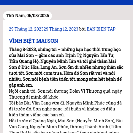
Thứ Năm, 06/08/2026
Đăng
29 Tháng 12, 2023
29 Tháng 12, 2023
bởi
BAN BIÊN TẬP
trong
VĨNH BIỆT MAI SƠN
Tháng 8-2023, chúng tôi – những bạn học thời trung học
của Mai Sơn – gồm các anh Trịnh Tý, Nguyễn Tấn Tư,
Trần Quang Hộ, Nguyễn Minh Tân và tôi ghé thăm Mai
Sơn ở Đức Hòa, Long An. Sơn ốm đi nhiều nhưng thần sắc
tươi tốt. Sơn mời cơm trưa. Hôm đó Sơn rất vui và nói
nhiều. Sơn nói bệnh tiến triển tốt, mong sớm hết bệnh để
gặp anh em.
Ngồi cạnh tôi, Sơn nói thương Đoàn Vị Thượng quá, ngày
Thượng đi mình đã khóc.
Tôi báo Bùi Văn Cang vừa đi, Nguyễn Minh Phúc cũng đã
đi trước đó. Sơn nghe xong, rất buồn vì không có điều
kiện thăm viếng các bạn cũ.
Hồi trước ở Quảng Ngãi, Mai Sơn (Nguyễn Minh Sơn), Bùi
Văn Cang, Nguyễn Minh Phúc, Dương Thành Vinh (Trầm
Thụy Du) là bốn bạn cùng học ban C (văn chương), cùng