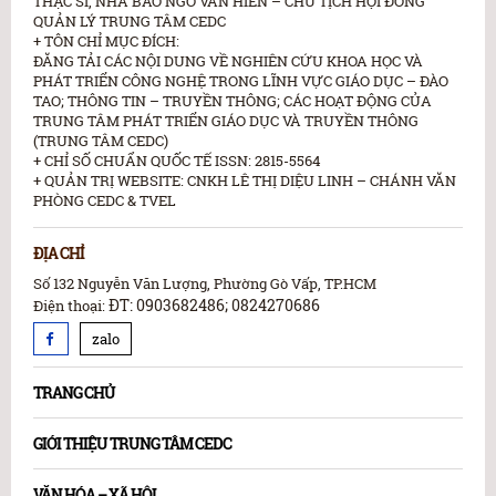
THẠC SĨ, NHÀ BÁO NGÔ VĂN HIỀN – CHỦ TỊCH HỘI ĐỒNG
QUẢN LÝ TRUNG TÂM CEDC
+ TÔN CHỈ MỤC ĐÍCH:
ĐĂNG TẢI CÁC NỘI DUNG VỀ NGHIÊN CỨU KHOA HỌC VÀ
PHÁT TRIỂN CÔNG NGHỆ TRONG LĨNH VỰC GIÁO DỤC – ĐÀO
TAO; THÔNG TIN – TRUYỀN THÔNG; CÁC HOẠT ĐỘNG CỦA
TRUNG TÂM PHÁT TRIỂN GIÁO DỤC VÀ TRUYỀN THÔNG
(TRUNG TÂM CEDC)
+ CHỈ SỐ CHUẨN QUỐC TẾ ISSN: 2815-5564
+ QUẢN TRỊ WEBSITE: CNKH LÊ THỊ DIỆU LINH – CHÁNH VĂN
PHÒNG CEDC & TVEL
ĐỊA CHỈ
Số 132 Nguyễn Văn Lượng, Phường Gò Vấp, TP.HCM
ĐT: 0903682486; 0824270686
Điện thoại:
zalo
TRANG CHỦ
GIỚI THIỆU TRUNG TÂM CEDC
VĂN HÓA – XÃ HỘI