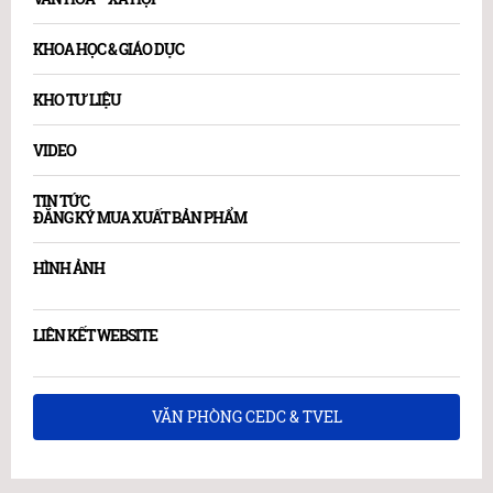
KHOA HỌC & GIÁO DỤC
KHO TƯ LIỆU
VIDEO
TIN TỨC
ĐĂNG KÝ MUA XUẤT BẢN PHẨM
HÌNH ẢNH
LIÊN KẾT WEBSITE
VĂN PHÒNG CEDC & TVEL