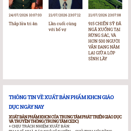
24/07/2026 10:07:03
21/07/2026 23:07:12
21/07/2026 23:07:08
2
Thắp lửa tri ân
Lần cuối cùng
915 CHIẾN SỸ ĐÃ
N
với bố vợ
NGÃ XUỐNG TẠI
N
RỪNG SÁC, VÀ
p
HƠN 500 NGƯỜI
“
VẪN ĐANG NẰM
b
LẠI GIỮA LỚP
k
SÌNH LẦY
c
h
THÔNG TIN VỀ XUẤT BẢN PHẨM KHCN GIÁO
DỤC NGÀY NAY
XUẤT BẢN PHẨM KHCN CỦA TRUNG TÂM PHÁT TRIỂN GIÁO DỤC
VÀ TRUYỀN THÔNG (TRUNG TÂM CEDC)
+ CHỊU TRÁCH NHIỆM XUẤT BẢN: