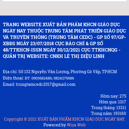
TRANG WEBSITE XUẤT BẢN PHẨM KHCN GIÁO DỤC
NGÀY NAY THUỘC TRUNG TÂM PHÁT TRIỂN GIÁO DỤC
VÀ TRUYỀN THÔNG (TRUNG TÂM CEDC) - GP SỐ 97/GP-
XBĐS NGÀY 23/07/2018 CỤC BÁO CHÍ & GP SỐ
48/TTKHCN-ISSN NGÀY 30/12/2021 CỤC TTKHCNQG -
QUẢN TRỊ WEBSITE: CNKH LÊ THỊ DIỆU LINH
Địa chỉ: Số 132 Nguyễn Văn Lượng, Phường Gò Vấp, TP.HCM
Điện thoại:
ĐT: 0903682486; 0824270686
Email: trungtamcedc2017@gmail.com
Hôm nay:
275
Hôm qua:
1317
Trong tháng:
13311
Trong năm:
193160
Copyright © 2021
XUẤT BẢN PHẨM KHCN GIÁO DỤC NGÀY NAY
.
Powered by
Wiza Web