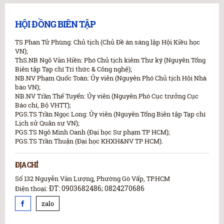
HỘI ĐỒNG BIÊN TẬP
TS Phan Tử Phùng: Chủ tịch (Chủ Đề án sáng lập Hội Kiều học
VN);
ThS.NB Ngô Văn Hiền: Phó Chủ tịch kiêm Thư ký (Nguyên Tổng
Biên tập Tạp chí Tri thức & Công nghệ);
NB.NV Phạm Quốc Toàn: Ủy viên (Nguyên Phó Chủ tịch Hội Nhà
báo VN);
NB.NV Trần Thế Tuyển: Ủy viên (Nguyên Phó Cục trưởng Cục
Báo chí, Bộ VHTT);
PGS.TS Trần Ngọc Long: Ủy viên (Nguyên Tổng Biên tập Tạp chí
Lịch sử Quân sự VN);
PGS.TS Ngô Minh Oanh (Đại học Sư phạm TP HCM);
PGS.TS Trần Thuận (Đại học KHXH&NV TP HCM).
ĐỊA CHỈ
Số 132 Nguyễn Văn Lượng, Phường Gò Vấp, TP.HCM
ĐT: 0903682486; 0824270686
Điện thoại:
zalo